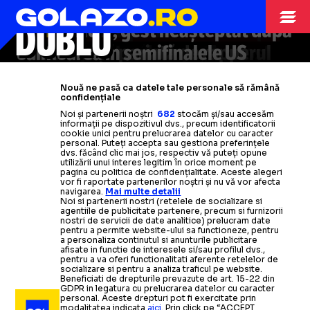
ELIMINATĂ ȘI LA
LA US OPEN
DRAKE
vor lupta pentru trofeu » Miza
Open
de jucătoarea pe care o
DUBLU
VIDEO.
A furat șapca primită de un copil
Nole, gest neașteptat după
uriașă: locul 1 ATP și o sumă
umilea în finala de la Wimbledon +
VIDEO.
de la un jucător de top: „Am fost
Suma uriașă pariată de rapperul
calificarea în semifinalele US
Un fan a încercat
să fure
US OPEN
fabuloasă
Nervi la conferința de presă
din rucsacul lui Jannik Sinner » Ce
prins în fierbințeala momentului”
american pe
Open. Sârbul, anunț mare:
România a rămas
campionul US Open!
fără
„Le voi
Nouă ne pasă ca datele tale personale să rămână
s-a
+ Reacția lui Swiatek
Aleșii săi, mai mereu pierzători
strica planurile”
reprezentate
întâmplat
la US Open
Citește mai mult
Citește mai mult
confidențiale
Noi și partenerii noștri
682
stocăm și/sau accesăm
informații pe dispozitivul dvs., precum identificatorii
Citește mai mult
Citește mai mult
Citește mai mult
Citește mai mult
Citește mai mult
cookie unici pentru prelucrarea datelor cu caracter
personal. Puteți accepta sau gestiona preferințele
dvs. făcând clic mai jos, respectiv vă puteți opune
utilizării unui interes legitim în orice moment pe
pagina cu politica de confidențialitate. Aceste alegeri
vor fi raportate partenerilor noștri și nu vă vor afecta
navigarea.
Mai multe detalii
TENIS
02.09.2025
Noi si partenerii nostri (retelele de socializare si
agentiile de publicitate partenere, precum si furnizorii
TENIS
31.08.2025
nostri de servicii de date analitice) prelucram date
VIDEO.
Cum a fost
„INTELIGENȚĂ ARTIFICIALĂ!”
TENSIUNI LA US
pentru a permite website-ului sa functioneze, pentru
catalogat
Jannik Sinner
, după ce
și-a
năucit
a personaliza continutul si anunturile publicitare
afisate in functie de interesele si/sau profilul dvs.,
TENIS
31.08.2025
adversarul la US Open + mesajul primit la fileu
pentru a va oferi functionalitati aferente retelelor de
OPEN:
PROBLEME PENTRU
„DĂ-L
socializare si pentru a analiza traficul pe website.
Beneficiati de drepturile prevazute de art. 15-22 din
GDPR in legatura cu prelucrarea datelor cu caracter
TENIS
01.09.2025
personal. Aceste drepturi pot fi exercitate prin
modalitatea indicata
aici
. Prin click pe “ACCEPT