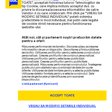
AFARĂ!”
DJOKOVIC
TOATE”, acceptati folosirea tuturor Tehnologiilor de
Nole e în
DJOKOVIC, CALIFICARE CU GUST AMAR
tip Cookie, care implica inclusiv acceptul dvs. cu
privire la stocarea/accesarea informatiilor de catre
sferturi la US Open, dar a fost pus în încurcătură de
Vendor-ii cu care colaboram. Prin click pe “VREAU SA
Jucătorul spune că e
Nole a avut nevoie de îngrijiri
terorizat de
organizatori
:
„Nu-mi
aminti de asta”
MODIFIC SETARILE INDIVIDUAL” puteti schimba
preferintele in mod individual, mai putin cele legate
de cookie strict necesare pentru functionarea
medicale, după victoria cu
un spectator:
„A pariat pe mine,
website-ului.
TENIS
01.09.2025
dacă pierd îmi scrie: «Sper ca
Cameron Norrie,
de la US Open:
Atât noi, cât și partenerii noștri prelucrăm datele
S-au
oprit din antrenament
SPECTACOL LA US OPEN
mama ta să moară!»”
„Sunt mai îngrijorat ca niciodată”
pentru a oferi:
ca să urmărească meciul
Barbora Krejcikova vs
Măsurarea performanței reclamelor. Stocarea și/sau accesarea
informațiilor de pe un dispozitiv. Dezvoltarea și îmbunătățirea
Taylor Townsend.
Cehoaica a salvat 8 mingi de meci!
Citește mai mult
Citește mai mult
serviciilor. Utilizarea profilurilor pentru selectarea conținutului
personalizat. Crearea profilurilor de conținut personalizat.
Utilizarea profilurilor pentru selectarea publicității
personalizate. Crearea profilurilor pentru publicitate
personalizată. Măsurarea performanței conținutului. Înțelegerea
publicului prin statistici sau combinații de date din surse
diferite. Utilizarea de date limitate pentru a selecta publicitatea.
Utilizarea datelor limitate pentru a selecta conținutul. Date
precise de geolocație și identificarea prin scanarea
TENIS
31.08.2025
dispozitivului.
Listă parteneri (furnizori)
TENIS
TENIS
TENIS
29.08.2025
29.08.2025
29.08.2025
Jaqueline Cristian,
ELIMINATĂ DE LA US OPEN
KAROLINA
ASOCIERE ÎNTRE
SWIATEK,
învinsă de Amanda Anisimova. România, fără
ACCEPT TOATE
reprezentantă la turneul de la New York
MUCHOVA,
DOUĂ BRANDURI
NEDUMERITĂ LA
VREAU SA MODIFIC SETARILE INDIVIDUAL