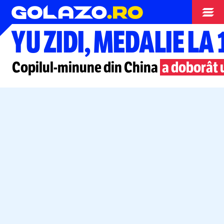
Înot
YU ZIDI, MEDALIE LA 
Copilul-minune
din China
a doborât 