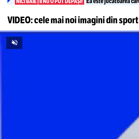
Ea este jucătoarea care
NICI BĂIEȚII NU O POT DEPĂȘI!
VIDEO: cele mai noi imagini din sport
Unmute