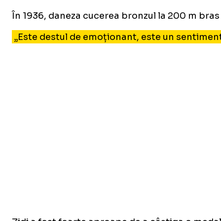
În 1936, daneza cucerea bronzul la 200 m bras l
„Este destul de emoționant, este un sentiment