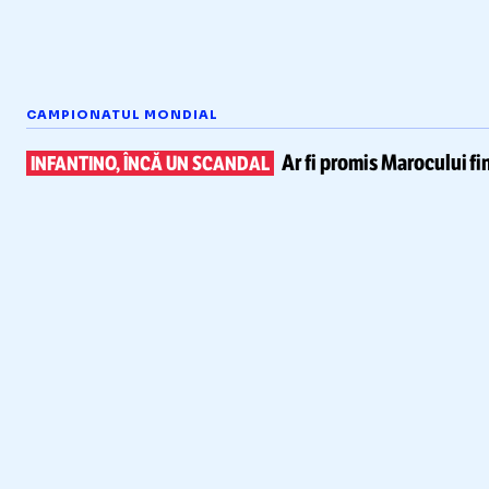
CAMPIONATUL MONDIAL
Ar fi promis Marocului
fi
INFANTINO, ÎNCĂ UN SCANDAL