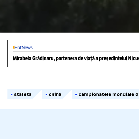
/
Unmute
Mirabela Grădinaru, partenera de viață a președintelui Nicuș
stafeta
china
campionatele mondiale d