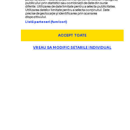
publicului prin statistici sau combinații de date din surse
diferite. Utilizarea de date limitate pentru a selecta publicitatea.
Utilizarea datelor limitate pentru a selecta conținutul. Date
precise de geolocație și identificarea prin scanarea
dispozitivului.
Listă parteneri (furnizori)
ACCEPT TOATE
VREAU SA MODIFIC SETARILE INDIVIDUAL