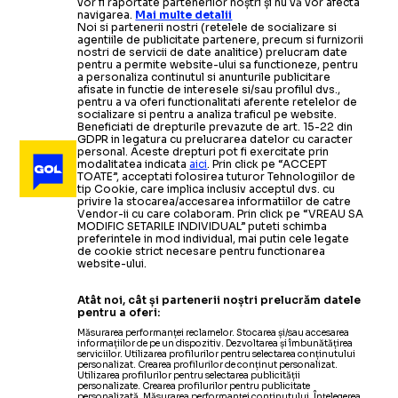
vor fi raportate partenerilor noștri și nu vă vor afecta
navigarea.
Mai multe detalii
Noi si partenerii nostri (retelele de socializare si
agentiile de publicitate partenere, precum si furnizorii
nostri de servicii de date analitice) prelucram date
pentru a permite website-ului sa functioneze, pentru
a personaliza continutul si anunturile publicitare
afisate in functie de interesele si/sau profilul dvs.,
pentru a va oferi functionalitati aferente retelelor de
socializare si pentru a analiza traficul pe website.
Beneficiati de drepturile prevazute de art. 15-22 din
GDPR in legatura cu prelucrarea datelor cu caracter
personal. Aceste drepturi pot fi exercitate prin
modalitatea indicata
aici
. Prin click pe “ACCEPT
TOATE”, acceptati folosirea tuturor Tehnologiilor de
tip Cookie, care implica inclusiv acceptul dvs. cu
privire la stocarea/accesarea informatiilor de catre
Vendor-ii cu care colaboram. Prin click pe “VREAU SA
MODIFIC SETARILE INDIVIDUAL” puteti schimba
preferintele in mod individual, mai putin cele legate
de cookie strict necesare pentru functionarea
website-ului.
Atât noi, cât și partenerii noștri prelucrăm datele
pentru a oferi:
Măsurarea performanței reclamelor. Stocarea și/sau accesarea
informațiilor de pe un dispozitiv. Dezvoltarea și îmbunătățirea
serviciilor. Utilizarea profilurilor pentru selectarea conținutului
personalizat. Crearea profilurilor de conținut personalizat.
Utilizarea profilurilor pentru selectarea publicității
personalizate. Crearea profilurilor pentru publicitate
personalizată. Măsurarea performanței conținutului. Înțelegerea