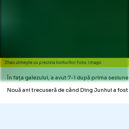
Zhao uimește cu precizia loviturilor Foto: Imago
În fața galezului, a avut 7-1 după prima sesiune 
Nouă ani trecuseră de când Ding Junhui a fost în