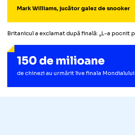
Mark Williams, jucător galez de snooker
Britanicul a exclamat după finală: „L-a pocnit 
150 de milioane
de chinezi au urmărit live finala Mondialului