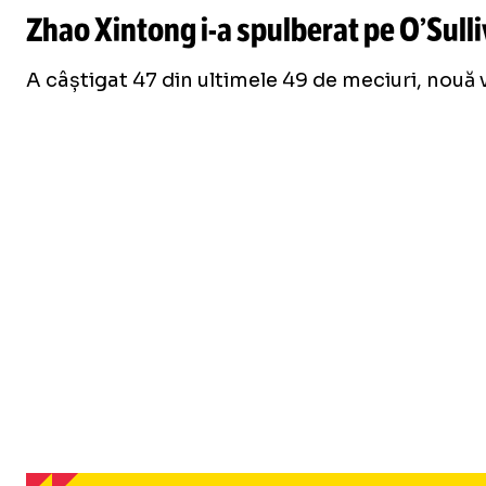
Zhao Xintong
i-a
spulberat pe O’Sulli
A câștigat 47 din ultimele 49 de meciuri, nouă vic