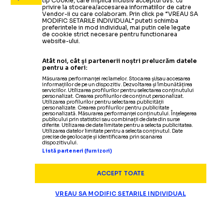
tip Cookie, care implica inclusiv acceptul dvs. cu
privire la stocarea/accesarea informatiilor de catre
Vendor-ii cu care colaboram. Prin click pe “VREAU SA
MODIFIC SETARILE INDIVIDUAL” puteti schimba
preferintele in mod individual, mai putin cele legate
de cookie strict necesare pentru functionarea
website-ului.
Atât noi, cât și partenerii noștri prelucrăm datele
pentru a oferi:
Măsurarea performanței reclamelor. Stocarea și/sau accesarea
informațiilor de pe un dispozitiv. Dezvoltarea și îmbunătățirea
serviciilor. Utilizarea profilurilor pentru selectarea conținutului
personalizat. Crearea profilurilor de conținut personalizat.
Utilizarea profilurilor pentru selectarea publicității
personalizate. Crearea profilurilor pentru publicitate
personalizată. Măsurarea performanței conținutului. Înțelegerea
publicului prin statistici sau combinații de date din surse
diferite. Utilizarea de date limitate pentru a selecta publicitatea.
Utilizarea datelor limitate pentru a selecta conținutul. Date
precise de geolocație și identificarea prin scanarea
dispozitivului.
Listă parteneri (furnizori)
ACCEPT TOATE
VREAU SA MODIFIC SETARILE INDIVIDUAL