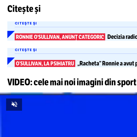
Citește și
CITEȘTE ȘI
Decizia radi
RONNIE O'SULLIVAN, ANUNȚ CATEGORIC
CITEȘTE ȘI
„Racheta” Ronnie a avut 
O’SULLIVAN, LA PSIHIATRU
VIDEO: cele mai noi imagini din sport
Unmute