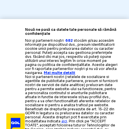
Nouă ne pasă ca datele tale personale să rămână
confidențiale
Noi și partenerii noștri
682
stocăm și/sau accesăm
informații pe dispozitivul dvs., precum identificatorii
cookie unici pentru prelucrarea datelor cu caracter
personal. Puteți accepta sau gestiona preferințele
dvs. făcând clic mai jos, respectiv vă puteți opune
utilizării unui interes legitim în orice moment pe
pagina cu politica de confidențialitate. Aceste alegeri
vor fi raportate partenerilor noștri și nu vă vor afecta
navigarea.
Mai multe detalii
Noi si partenerii nostri (retelele de socializare si
agentiile de publicitate partenere, precum si furnizorii
nostri de servicii de date analitice) prelucram date
pentru a permite website-ului sa functioneze, pentru
a personaliza continutul si anunturile publicitare
afisate in functie de interesele si/sau profilul dvs.,
pentru a va oferi functionalitati aferente retelelor de
socializare si pentru a analiza traficul pe website.
Beneficiati de drepturile prevazute de art. 15-22 din
GDPR in legatura cu prelucrarea datelor cu caracter
personal. Aceste drepturi pot fi exercitate prin
modalitatea indicata
aici
. Prin click pe “ACCEPT
TOATE”, acceptati folosirea tuturor Tehnologiilor de