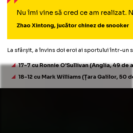
Nu îmi vine să cred ce am realizat. N
Zhao Xintong, jucător chinez de snooker
La sfârșit, a învins doi eroi ai sportului într-un s
17-7 cu Ronnie O’Sullivan (Anglia, 49 de an
18-12 cu Mark Williams (Țara Galilor, 50 de 