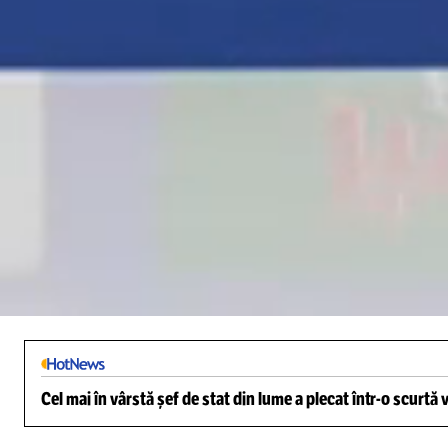
Loaded
:
3.11%
/
Unmute
Cel mai în vârstă șef de stat din lume a plecat într-o scurtă