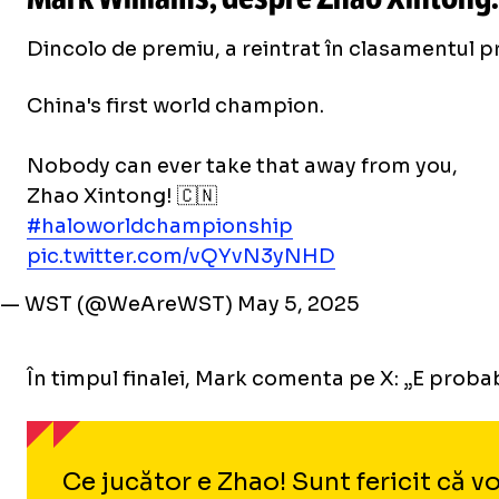
Dincolo de premiu, a reintrat în clasamentul pr
China's first world champion.
Nobody can ever take that away from you,
Zhao Xintong! 🇨🇳
#haloworldchampionship
pic.twitter.com/vQYvN3yNHD
— WST (@WeAreWST)
May 5, 2025
În timpul finalei, Mark comenta pe X: „E probabi
Ce jucător e Zhao! Sunt fericit că v