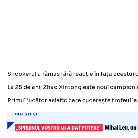
Snookerul a rămas fără reacție în fața acestui 
La 28 de ani, Zhao Xintong este noul campion m
Primul jucător asiatic care cucerește trofeul l
CITEȘTE ȘI
Mihai Leu, un 
„SPRIJINUL VOSTRU
MI-A
DAT PUTERE”