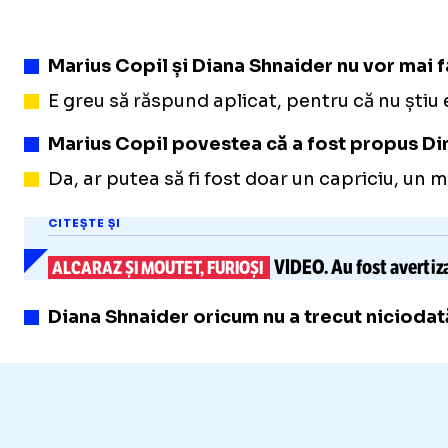
Marius Copil și Diana Shnaider nu vor mai 
E greu să răspund aplicat, pentru că nu știu
Marius Copil povestea că a fost propus Din
Da, ar putea să fi fost doar un capriciu, un 
CITEȘTE ȘI
VIDEO.
Au fost avertiza
ALCARAZ ȘI MOUTET, FURIOȘI
Diana Shnaider oricum nu a trecut niciodată