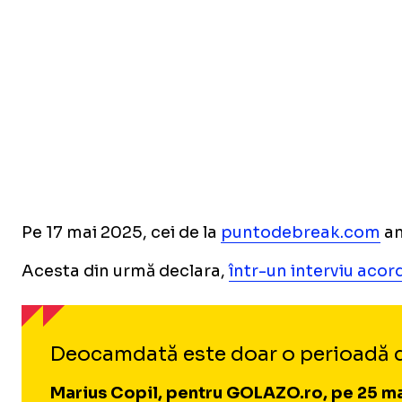
Pe 17 mai 2025, cei de la
puntodebreak.com
an
Acesta din urmă declara,
într-un interviu acor
Deocamdată este doar o perioadă de
Marius Copil, pentru GOLAZO.ro, pe 25 m