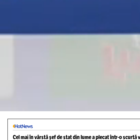
Loaded
:
3.56%
/
Unmute
Cel mai în vârstă șef de stat din lume a plecat într-o scurtă