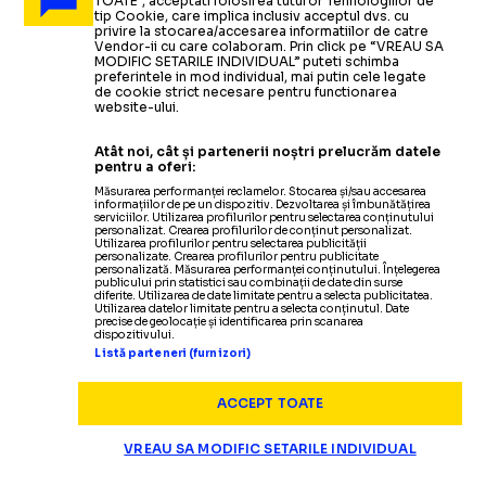
TOATE”, acceptati folosirea tuturor Tehnologiilor de
tip Cookie, care implica inclusiv acceptul dvs. cu
privire la stocarea/accesarea informatiilor de catre
Vendor-ii cu care colaboram. Prin click pe “VREAU SA
MODIFIC SETARILE INDIVIDUAL” puteti schimba
preferintele in mod individual, mai putin cele legate
de cookie strict necesare pentru functionarea
website-ului.
Atât noi, cât și partenerii noștri prelucrăm datele
pentru a oferi:
Măsurarea performanței reclamelor. Stocarea și/sau accesarea
informațiilor de pe un dispozitiv. Dezvoltarea și îmbunătățirea
serviciilor. Utilizarea profilurilor pentru selectarea conținutului
personalizat. Crearea profilurilor de conținut personalizat.
Utilizarea profilurilor pentru selectarea publicității
personalizate. Crearea profilurilor pentru publicitate
personalizată. Măsurarea performanței conținutului. Înțelegerea
publicului prin statistici sau combinații de date din surse
diferite. Utilizarea de date limitate pentru a selecta publicitatea.
Utilizarea datelor limitate pentru a selecta conținutul. Date
precise de geolocație și identificarea prin scanarea
dispozitivului.
Listă parteneri (furnizori)
ACCEPT TOATE
VREAU SA MODIFIC SETARILE INDIVIDUAL