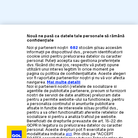
Nouă ne pasă ca datele tale personale să rămână
confidențiale
Noi și partenerii noștri
682
stocăm și/sau accesăm
informații pe dispozitivul dvs., precum identificatorii
cookie unici pentru prelucrarea datelor cu caracter
personal. Puteți accepta sau gestiona preferințele
dvs. făcând clic mai jos, respectiv vă puteți opune
utilizării unui interes legitim în orice moment pe
pagina cu politica de confidențialitate. Aceste alegeri
vor fi raportate partenerilor noștri și nu vă vor afecta
navigarea.
Mai multe detalii
Noi si partenerii nostri (retelele de socializare si
agentiile de publicitate partenere, precum si furnizorii
nostri de servicii de date analitice) prelucram date
pentru a permite website-ului sa functioneze, pentru
a personaliza continutul si anunturile publicitare
afisate in functie de interesele si/sau profilul dvs.,
pentru a va oferi functionalitati aferente retelelor de
socializare si pentru a analiza traficul pe website.
Beneficiati de drepturile prevazute de art. 15-22 din
GDPR in legatura cu prelucrarea datelor cu caracter
personal. Aceste drepturi pot fi exercitate prin
modalitatea indicata
aici
. Prin click pe “ACCEPT