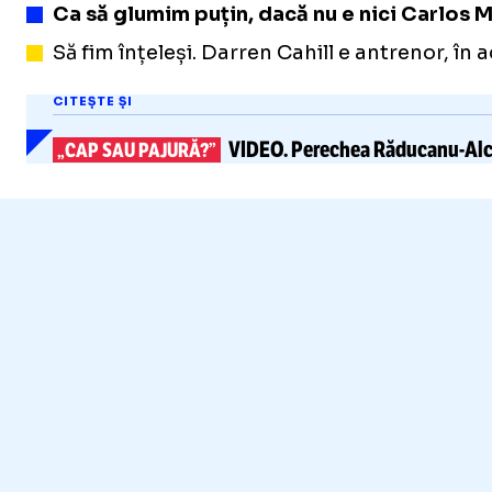
Ca să glumim puțin, dacă nu e nici Carlos Ma
Să fim înțeleși. Darren Cahill e antrenor, în 
CITEȘTE ȘI
VIDEO.
Perechea
Răducanu-Alc
„CAP SAU PAJURĂ?”