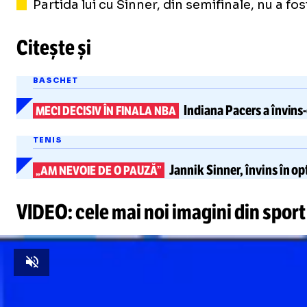
Partida lui cu Sinner, din semifinale, nu a f
Citește și
BASCHET
Indiana Pacers
a
învins
MECI DECISIV ÎN FINALA NBA
TENIS
Jannik Sinner,
învins în op
„AM NEVOIE DE O PAUZĂ”
VIDEO: cele mai noi imagini din sport
Unmute