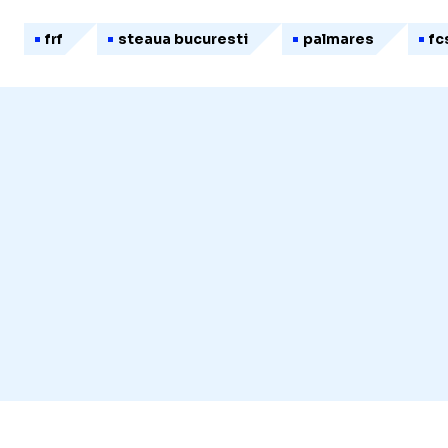
frf
steaua bucuresti
palmares
fc