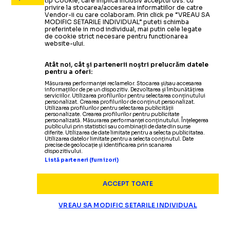
tip Cookie, care implica inclusiv acceptul dvs. cu
privire la stocarea/accesarea informatiilor de catre
Vendor-ii cu care colaboram. Prin click pe “VREAU SA
MODIFIC SETARILE INDIVIDUAL” puteti schimba
preferintele in mod individual, mai putin cele legate
de cookie strict necesare pentru functionarea
website-ului.
Atât noi, cât și partenerii noștri prelucrăm datele
pentru a oferi:
Măsurarea performanței reclamelor. Stocarea și/sau accesarea
informațiilor de pe un dispozitiv. Dezvoltarea și îmbunătățirea
serviciilor. Utilizarea profilurilor pentru selectarea conținutului
personalizat. Crearea profilurilor de conținut personalizat.
Utilizarea profilurilor pentru selectarea publicității
personalizate. Crearea profilurilor pentru publicitate
personalizată. Măsurarea performanței conținutului. Înțelegerea
publicului prin statistici sau combinații de date din surse
diferite. Utilizarea de date limitate pentru a selecta publicitatea.
Utilizarea datelor limitate pentru a selecta conținutul. Date
precise de geolocație și identificarea prin scanarea
dispozitivului.
Listă parteneri (furnizori)
ACCEPT TOATE
VREAU SA MODIFIC SETARILE INDIVIDUAL