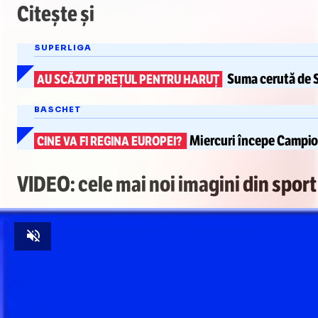
Citește și
SUPERLIGA
Suma cerută
de S
AU SCĂZUT PREȚUL PENTRU HARUȚ
BASCHET
Miercuri începe
Campio
CINE VA FI REGINA EUROPEI?
VIDEO: cele mai noi imagini din sport
Unmute