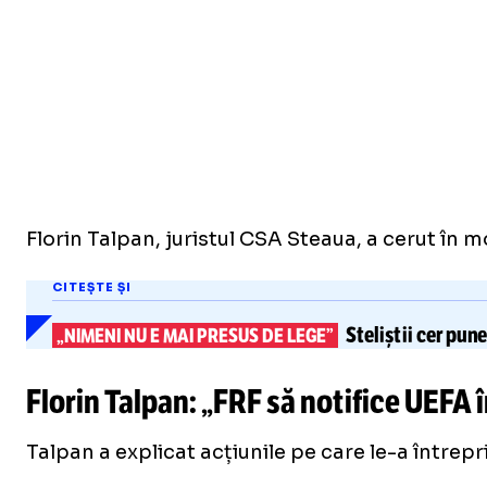
Florin Talpan, juristul CSA Steaua, a cerut în m
CITEȘTE ȘI
Steliștii cer pune
„NIMENI NU E MAI PRESUS DE LEGE”
Florin Talpan: „FRF să notifice UEFA î
Talpan a explicat acțiunile pe care le-a întrepri