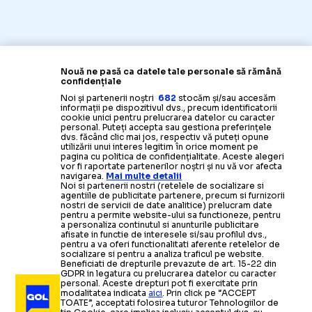
Nouă ne pasă ca datele tale personale să rămână
confidențiale
Noi și partenerii noștri
682
stocăm și/sau accesăm
informații pe dispozitivul dvs., precum identificatorii
cookie unici pentru prelucrarea datelor cu caracter
SUPERLIGA
personal. Puteți accepta sau gestiona preferințele
dvs. făcând clic mai jos, respectiv vă puteți opune
utilizării unui interes legitim în orice moment pe
Gelu Duminic
„CEL CARE ÎNCHIDE OCHII ESTE COMPLICE”
pagina cu politica de confidențialitate. Aceste alegeri
vor fi raportate partenerilor noștri și nu vă vor afecta
navigarea.
Mai multe detalii
Noi si partenerii nostri (retelele de socializare si
agentiile de publicitate partenere, precum si furnizorii
nostri de servicii de date analitice) prelucram date
pentru a permite website-ului sa functioneze, pentru
a personaliza continutul si anunturile publicitare
afisate in functie de interesele si/sau profilul dvs.,
pentru a va oferi functionalitati aferente retelelor de
socializare si pentru a analiza traficul pe website.
Beneficiati de drepturile prevazute de art. 15-22 din
GDPR in legatura cu prelucrarea datelor cu caracter
personal. Aceste drepturi pot fi exercitate prin
modalitatea indicata
aici
. Prin click pe “ACCEPT
TOATE”, acceptati folosirea tuturor Tehnologiilor de