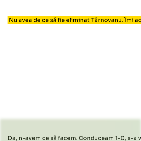
14.6
/
Unmute
Nu avea de ce să fie eliminat Târnovanu. Îmi ad
Unmute
Da, n-avem ce să facem. Conduceam 1-0, s-a văzut