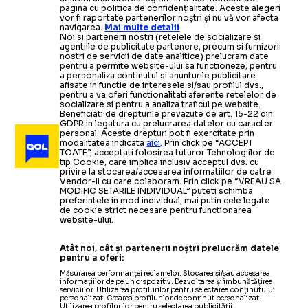
pagina cu politica de confidențialitate. Aceste alegeri
vor fi raportate partenerilor noștri și nu vă vor afecta
navigarea.
Mai multe detalii
Noi si partenerii nostri (retelele de socializare si
agentiile de publicitate partenere, precum si furnizorii
nostri de servicii de date analitice) prelucram date
pentru a permite website-ului sa functioneze, pentru
a personaliza continutul si anunturile publicitare
afisate in functie de interesele si/sau profilul dvs.,
pentru a va oferi functionalitati aferente retelelor de
socializare si pentru a analiza traficul pe website.
Beneficiati de drepturile prevazute de art. 15-22 din
GDPR in legatura cu prelucrarea datelor cu caracter
personal. Aceste drepturi pot fi exercitate prin
modalitatea indicata
aici
. Prin click pe “ACCEPT
TOATE”, acceptati folosirea tuturor Tehnologiilor de
tip Cookie, care implica inclusiv acceptul dvs. cu
privire la stocarea/accesarea informatiilor de catre
Vendor-ii cu care colaboram. Prin click pe “VREAU SA
MODIFIC SETARILE INDIVIDUAL” puteti schimba
preferintele in mod individual, mai putin cele legate
de cookie strict necesare pentru functionarea
website-ului.
Atât noi, cât și partenerii noștri prelucrăm datele
pentru a oferi:
Măsurarea performanței reclamelor. Stocarea și/sau accesarea
informațiilor de pe un dispozitiv. Dezvoltarea și îmbunătățirea
serviciilor. Utilizarea profilurilor pentru selectarea conținutului
personalizat. Crearea profilurilor de conținut personalizat.
Utilizarea profilurilor pentru selectarea publicității