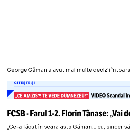
George Găman a avut mai multe decizii întoarse
CITEȘTE ȘI
VIDEO
Scandal î
„CE AM ZIS?! TE VEDE DUMNEZEU!”
FCSB - Farul
1-2
. Florin Tănase: „Vai d
„Ce-a făcut în seara asta Găman… eu, sincer să fi
Load