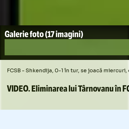
Galerie foto
(17 imagini)
FCSB - Shkendija, 0-1 în tur, se joacă miercuri,
VIDEO. Eliminarea lui Târnovanu în F
Loaded
:
12.97%
/
Unmute
Unmute