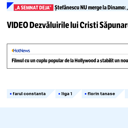
Ștefănescu NU merge la Dinamo:
„
„A SEMNAT DEJA”
Foto
1
/
17
:
Eliminarea lui Ștefan Târnovanu din FCSB - Farul (fo
VIDEO Dezvăluirile lui Cristi Săpunaru
Filmul cu un cuplu popular de la Hollywood a stabilit un nou
farul constanta
liga 1
florin tanase