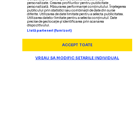
personalizate. Crearea profilurilor pentru publicitate
personalizată. Măsurarea performanței conținutului. Înțelegerea
publicului prin statistici sau combinații de date din surse
diferite. Utilizarea de date limitate pentru a selecta publicitatea.
Utilizarea datelor limitate pentru a selecta conținutul. Date
precise de geolocație și identificarea prin scanarea
dispozitivului.
Listă parteneri (furnizori)
ACCEPT TOATE
VREAU SA MODIFIC SETARILE INDIVIDUAL