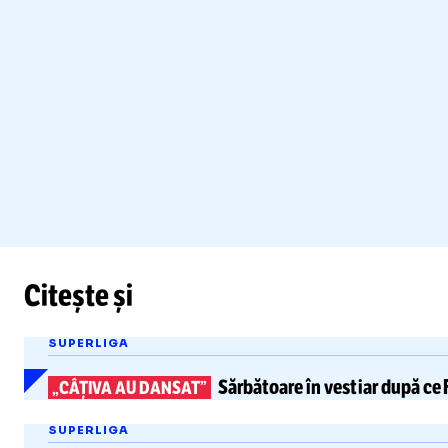
Citește și
SUPERLIGA
Sărbătoare în vestiar
după ce 
„CÂȚIVA AU DANSAT”
SUPERLIGA