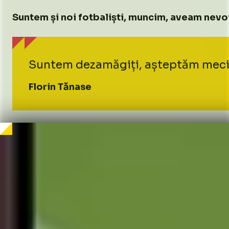
Suntem și noi fotbaliști, muncim, aveam nevoi
Suntem dezamăgiți, așteptăm meciul 
Florin Tănase