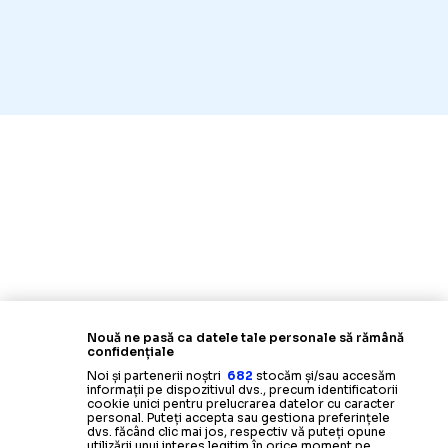
Nouă ne pasă ca datele tale personale să rămână
confidențiale
Noi și partenerii noștri
682
stocăm și/sau accesăm
informații pe dispozitivul dvs., precum identificatorii
cookie unici pentru prelucrarea datelor cu caracter
personal. Puteți accepta sau gestiona preferințele
dvs. făcând clic mai jos, respectiv vă puteți opune
utilizării unui interes legitim în orice moment pe