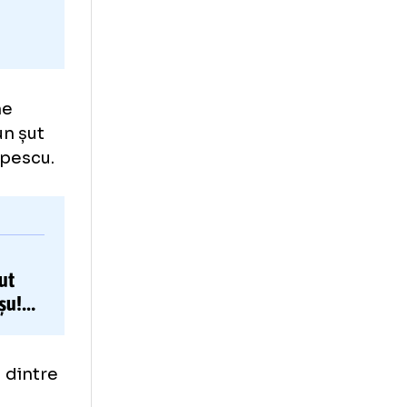
ea mai bine
tul 2 cu un șut
ctavian Popescu.
VIDEO
!”
u
și-a
pierdut