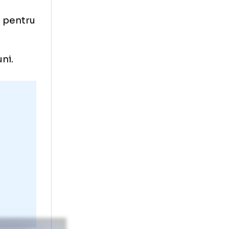
i a văzut imediat cartonașul roșu!
a niciuna dintre
ost anulat pentru
 și tensiuni.