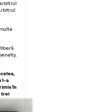
2-1, dar arbitrul
Cisotti. Arbitrul
ru la mai multe