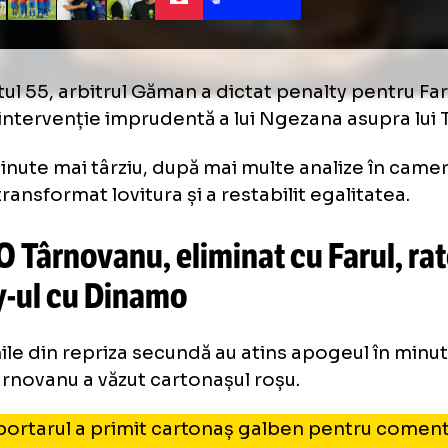
Galerie foto
+19 FOTO
 Liga 1 (FOTO: Iosif Popescu / GOLAZO.ro)
 Liga 1 (FOTO: Iosif Popescu / GOLAZO.ro)
 Liga 1 (FOTO: Iosif Popescu / GOLAZO.ro)
minutul 55, arbitrul Găman a dictat penalty p
ă o intervenție imprudentă a lui Ngezana as
ru minute mai târziu, după mai multe analiz
ie a transformat lovitura și a restabilit egalit