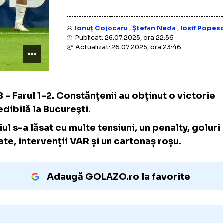
Ionuț Cojocaru
,
Ștefan Neda
,
Publicat: 26.07.2025, ora 22:56
Actualizat: 26.07.2025, ora 23:46
FCSB - Farul 1-2. Constănțenii au obținut o 
incredibilă la București.
Meciul s-a lăsat cu multe tensiuni, un penalt
anulate, intervenții VAR și un cartonaș roșu.
Adaugă GOLAZO.ro la favori