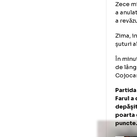
Zec
a a
a r
Zim