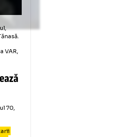
entru Farul,
upra lui Tănasă.
e în camera VAR,
atea.