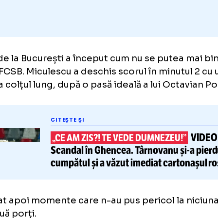
iul de la București a început cum nu se put
tru FCSB. Miculescu a deschis scorul în minu
sat la colțul lung, după o pasă ideală a lui O
CITEȘTE ȘI
„CE AM ZIS?! TE VEDE DUMNEZEU
Scandal în Ghencea. Târnovan