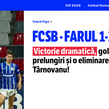
CM 2026
Superliga
FCSB
-
FAR
Victorie dramati
prelungiri și o
eli
Târnovanu!