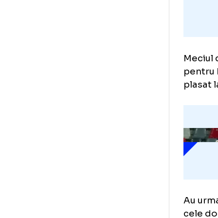
Mec
pen
pla