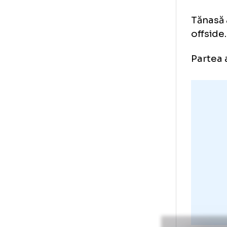
Au 
cel
Tăn
off
Par