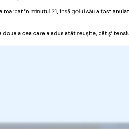
cumpătul ș
Ratează
derby-ul
cu Dinamo
urmat apoi momente care n-au pus pericol l
e două porți.
asă a marcat în minutul 21, însă golul său a f
side.
tea a doua a cea care a adus atât reușite, cât