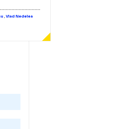
Iosif Popescu
,
Vlad Nedelea
victorie
y, goluri
te