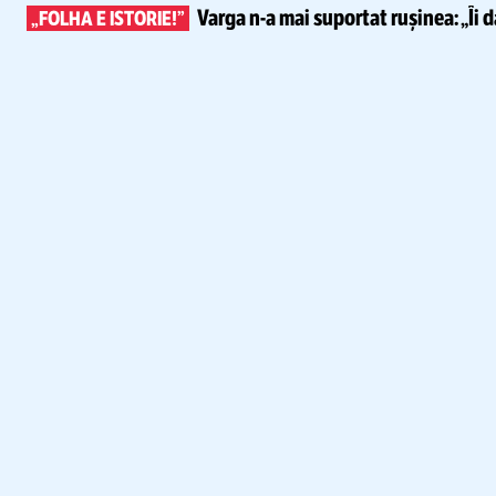
Varga
n-a
mai suportat rușinea:
„Îi 
„FOLHA E ISTORIE!”