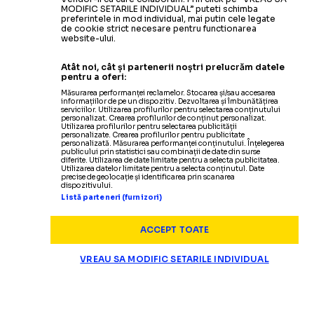
MODIFIC SETARILE INDIVIDUAL” puteti schimba
preferintele in mod individual, mai putin cele legate
de cookie strict necesare pentru functionarea
website-ului.
Atât noi, cât și partenerii noștri prelucrăm datele
pentru a oferi:
Măsurarea performanței reclamelor. Stocarea și/sau accesarea
informațiilor de pe un dispozitiv. Dezvoltarea și îmbunătățirea
serviciilor. Utilizarea profilurilor pentru selectarea conținutului
personalizat. Crearea profilurilor de conținut personalizat.
Utilizarea profilurilor pentru selectarea publicității
personalizate. Crearea profilurilor pentru publicitate
personalizată. Măsurarea performanței conținutului. Înțelegerea
publicului prin statistici sau combinații de date din surse
diferite. Utilizarea de date limitate pentru a selecta publicitatea.
Utilizarea datelor limitate pentru a selecta conținutul. Date
precise de geolocație și identificarea prin scanarea
dispozitivului.
Listă parteneri (furnizori)
ACCEPT TOATE
VREAU SA MODIFIC SETARILE INDIVIDUAL