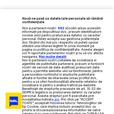
Nouă ne pasă ca datele tale personale să rămână
confidențiale
Noi și partenerii noștri
682
stocăm și/sau accesăm
informații pe dispozitivul dvs., precum identificatorii
cookie unici pentru prelucrarea datelor cu caracter
personal. Puteți accepta sau gestiona preferințele
dvs. făcând clic mai jos, respectiv vă puteți opune
utilizării unui interes legitim în orice moment pe
pagina cu politica de confidențialitate. Aceste alegeri
vor fi raportate partenerilor noștri și nu vă vor afecta
navigarea.
Mai multe detalii
Noi si partenerii nostri (retelele de socializare si
agentiile de publicitate partenere, precum si furnizorii
nostri de servicii de date analitice) prelucram date
pentru a permite website-ului sa functioneze, pentru
a personaliza continutul si anunturile publicitare
afisate in functie de interesele si/sau profilul dvs.,
pentru a va oferi functionalitati aferente retelelor de
socializare si pentru a analiza traficul pe website.
Beneficiati de drepturile prevazute de art. 15-22 din
GDPR in legatura cu prelucrarea datelor cu caracter
personal. Aceste drepturi pot fi exercitate prin
modalitatea indicata
aici
. Prin click pe “ACCEPT
TOATE”, acceptati folosirea tuturor Tehnologiilor de
tip Cookie, care implica inclusiv acceptul dvs. cu
privire la stocarea/accesarea informatiilor de catre
Vendor-ii cu care colaboram. Prin click pe “VREAU SA