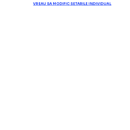
VREAU SA MODIFIC SETARILE INDIVIDUAL
SUPERLIGA
Decizia luată de Dinamo du
„TRAUMA E FOARTE GREA”