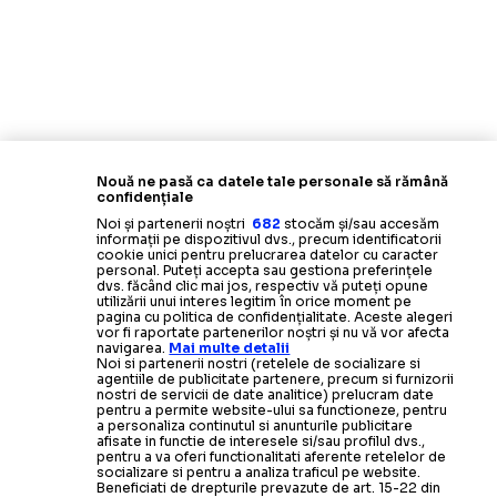
Nouă ne pasă ca datele tale personale să rămână
confidențiale
Noi și partenerii noștri
682
stocăm și/sau accesăm
informații pe dispozitivul dvs., precum identificatorii
cookie unici pentru prelucrarea datelor cu caracter
personal. Puteți accepta sau gestiona preferințele
dvs. făcând clic mai jos, respectiv vă puteți opune
utilizării unui interes legitim în orice moment pe
pagina cu politica de confidențialitate. Aceste alegeri
vor fi raportate partenerilor noștri și nu vă vor afecta
navigarea.
Mai multe detalii
Noi si partenerii nostri (retelele de socializare si
agentiile de publicitate partenere, precum si furnizorii
nostri de servicii de date analitice) prelucram date
pentru a permite website-ului sa functioneze, pentru
a personaliza continutul si anunturile publicitare
afisate in functie de interesele si/sau profilul dvs.,
pentru a va oferi functionalitati aferente retelelor de
socializare si pentru a analiza traficul pe website.
Beneficiati de drepturile prevazute de art. 15-22 din