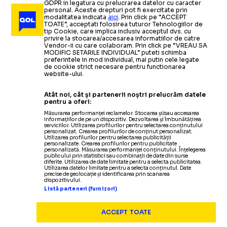
GDPR in legatura cu prelucrarea datelor cu caracter
personal. Aceste drepturi pot fi exercitate prin
modalitatea indicata
aici
. Prin click pe “ACCEPT
TOATE”, acceptati folosirea tuturor Tehnologiilor de
tip Cookie, care implica inclusiv acceptul dvs. cu
privire la stocarea/accesarea informatiilor de catre
Vendor-ii cu care colaboram. Prin click pe “VREAU SA
MODIFIC SETARILE INDIVIDUAL” puteti schimba
preferintele in mod individual, mai putin cele legate
de cookie strict necesare pentru functionarea
website-ului.
Atât noi, cât și partenerii noștri prelucrăm datele
pentru a oferi:
Măsurarea performanței reclamelor. Stocarea și/sau accesarea
informațiilor de pe un dispozitiv. Dezvoltarea și îmbunătățirea
serviciilor. Utilizarea profilurilor pentru selectarea conținutului
personalizat. Crearea profilurilor de conținut personalizat.
Utilizarea profilurilor pentru selectarea publicității
personalizate. Crearea profilurilor pentru publicitate
personalizată. Măsurarea performanței conținutului. Înțelegerea
publicului prin statistici sau combinații de date din surse
diferite. Utilizarea de date limitate pentru a selecta publicitatea.
Utilizarea datelor limitate pentru a selecta conținutul. Date
precise de geolocație și identificarea prin scanarea
dispozitivului.
Listă parteneri (furnizori)
ACCEPT TOATE