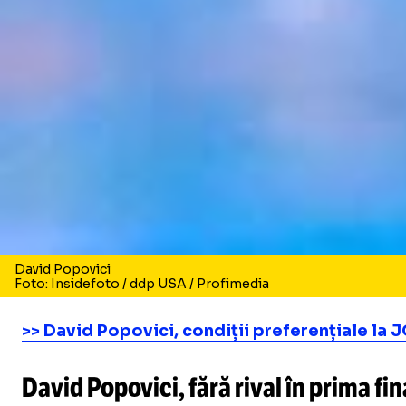
David Popovici
Foto: Insidefoto / ddp USA / Profimedia
>> David Popovici, condiții preferențiale la J
David Popovici, fără rival în prima f