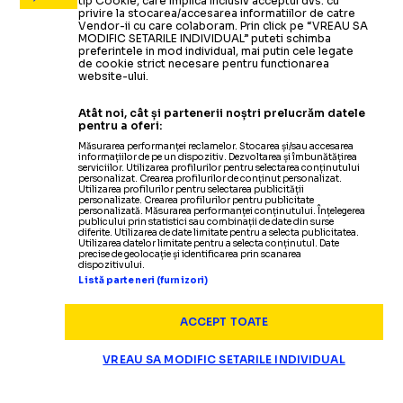
tip Cookie, care implica inclusiv acceptul dvs. cu
privire la stocarea/accesarea informatiilor de catre
Vendor-ii cu care colaboram. Prin click pe “VREAU SA
MODIFIC SETARILE INDIVIDUAL” puteti schimba
preferintele in mod individual, mai putin cele legate
de cookie strict necesare pentru functionarea
website-ului.
Atât noi, cât și partenerii noștri prelucrăm datele
pentru a oferi:
Măsurarea performanței reclamelor. Stocarea și/sau accesarea
informațiilor de pe un dispozitiv. Dezvoltarea și îmbunătățirea
serviciilor. Utilizarea profilurilor pentru selectarea conținutului
personalizat. Crearea profilurilor de conținut personalizat.
Utilizarea profilurilor pentru selectarea publicității
personalizate. Crearea profilurilor pentru publicitate
personalizată. Măsurarea performanței conținutului. Înțelegerea
publicului prin statistici sau combinații de date din surse
diferite. Utilizarea de date limitate pentru a selecta publicitatea.
Utilizarea datelor limitate pentru a selecta conținutul. Date
precise de geolocație și identificarea prin scanarea
dispozitivului.
Listă parteneri (furnizori)
ACCEPT TOATE
VREAU SA MODIFIC SETARILE INDIVIDUAL