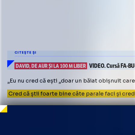
CITEȘTE ȘI
VIDEO.
Cursă
FA-BU
DAVID, DE AUR ȘI LA 100 M LIBER
„Eu nu cred că ești „doar un băiat obișnuit care
Cred că știi foarte bine câte parale faci și cred