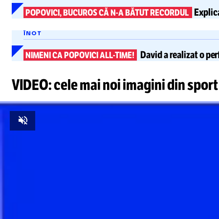
Explic
POPOVICI, BUCUROS CĂ
N-A
BĂTUT RECORDUL
ÎNOT
David a realizat o per
NIMENI CA POPOVICI ALL-TIME!
VIDEO: cele mai noi imagini din sport
Unmute