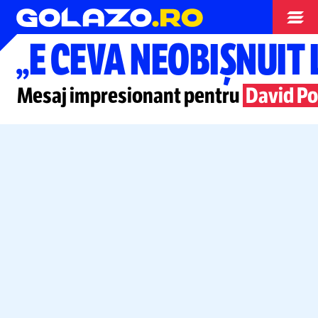
Înot
„E CEVA NEOBIȘNUIT 
Mesaj impresionant pentru
David Po