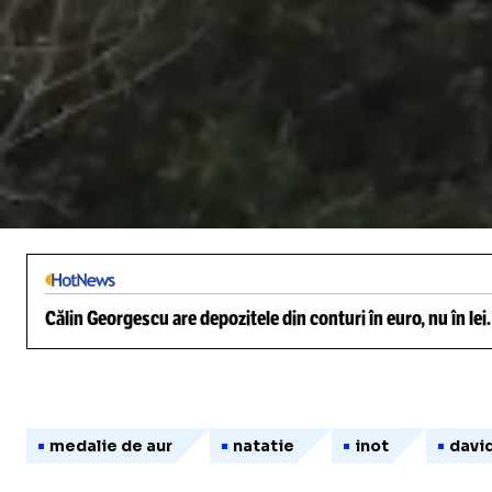
/
Unmute
Călin Georgescu are depozitele din conturi în euro, nu în lei
medalie de aur
natatie
inot
davi