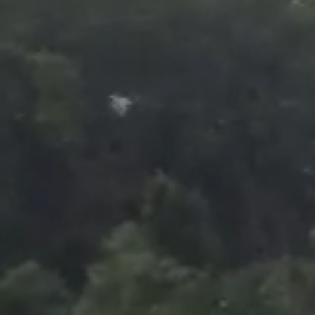
Foto
1
/
19
:
David Popovici, aur la 100 m liber FOTO Raed Kri