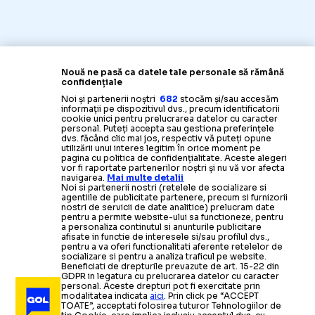
Nouă ne pasă ca datele tale personale să rămână
confidențiale
Noi și partenerii noștri
682
stocăm și/sau accesăm
informații pe dispozitivul dvs., precum identificatorii
cookie unici pentru prelucrarea datelor cu caracter
personal. Puteți accepta sau gestiona preferințele
dvs. făcând clic mai jos, respectiv vă puteți opune
utilizării unui interes legitim în orice moment pe
pagina cu politica de confidențialitate. Aceste alegeri
vor fi raportate partenerilor noștri și nu vă vor afecta
navigarea.
Mai multe detalii
Noi si partenerii nostri (retelele de socializare si
agentiile de publicitate partenere, precum si furnizorii
nostri de servicii de date analitice) prelucram date
pentru a permite website-ului sa functioneze, pentru
a personaliza continutul si anunturile publicitare
afisate in functie de interesele si/sau profilul dvs.,
pentru a va oferi functionalitati aferente retelelor de
socializare si pentru a analiza traficul pe website.
Beneficiati de drepturile prevazute de art. 15-22 din
GDPR in legatura cu prelucrarea datelor cu caracter
personal. Aceste drepturi pot fi exercitate prin
modalitatea indicata
aici
. Prin click pe “ACCEPT
TOATE”, acceptati folosirea tuturor Tehnologiilor de