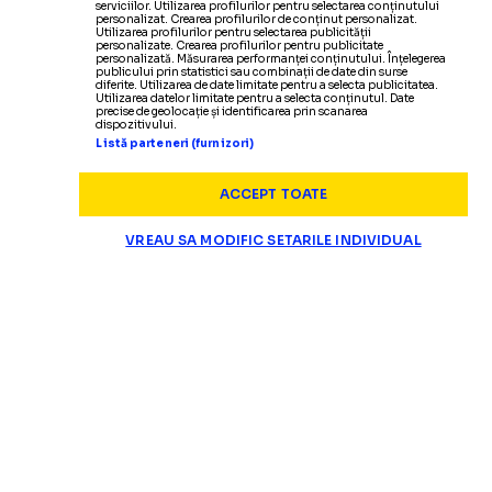
serviciilor. Utilizarea profilurilor pentru selectarea conținutului
personalizat. Crearea profilurilor de conținut personalizat.
Utilizarea profilurilor pentru selectarea publicității
personalizate. Crearea profilurilor pentru publicitate
personalizată. Măsurarea performanței conținutului. Înțelegerea
publicului prin statistici sau combinații de date din surse
diferite. Utilizarea de date limitate pentru a selecta publicitatea.
Utilizarea datelor limitate pentru a selecta conținutul. Date
precise de geolocație și identificarea prin scanarea
dispozitivului.
Listă parteneri (furnizori)
ACCEPT TOATE
VREAU SA MODIFIC SETARILE INDIVIDUAL
SUPERLIGA
Fetai nu e în lotul
d
CE SE ÎNTÂMPLĂ CU NOUL TRANSFER