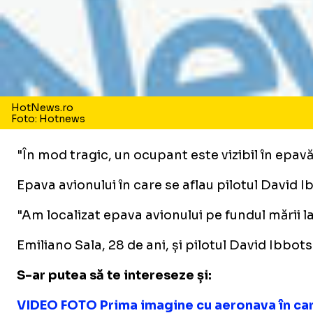
HotNews.ro
Foto: Hotnews
"În mod tragic, un ocupant este vizibil în epav
Epava avionului în care se aflau pilotul David I
"Am localizat epava avionului pe fundul mării l
Emiliano Sala, 28 de ani, și pilotul David Ibbot
S-ar putea să te intereseze și:
VIDEO FOTO Prima imagine cu aeronava în care 