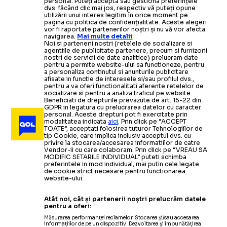
personal. Puteți accepta sau gestiona preferințele
dvs. făcând clic mai jos, respectiv vă puteți opune
utilizării unui interes legitim în orice moment pe
pagina cu politica de confidențialitate. Aceste alegeri
vor fi raportate partenerilor noștri și nu vă vor afecta
navigarea.
Mai multe detalii
Noi si partenerii nostri (retelele de socializare si
agentiile de publicitate partenere, precum si furnizorii
nostri de servicii de date analitice) prelucram date
pentru a permite website-ului sa functioneze, pentru
a personaliza continutul si anunturile publicitare
afisate in functie de interesele si/sau profilul dvs.,
pentru a va oferi functionalitati aferente retelelor de
socializare si pentru a analiza traficul pe website.
Beneficiati de drepturile prevazute de art. 15-22 din
GDPR in legatura cu prelucrarea datelor cu caracter
personal. Aceste drepturi pot fi exercitate prin
modalitatea indicata
aici
. Prin click pe “ACCEPT
TOATE”, acceptati folosirea tuturor Tehnologiilor de
tip Cookie, care implica inclusiv acceptul dvs. cu
privire la stocarea/accesarea informatiilor de catre
Vendor-ii cu care colaboram. Prin click pe “VREAU SA
MODIFIC SETARILE INDIVIDUAL” puteti schimba
preferintele in mod individual, mai putin cele legate
de cookie strict necesare pentru functionarea
website-ului.
Atât noi, cât și partenerii noștri prelucrăm datele
pentru a oferi:
Măsurarea performanței reclamelor. Stocarea și/sau accesarea
informațiilor de pe un dispozitiv. Dezvoltarea și îmbunătățirea