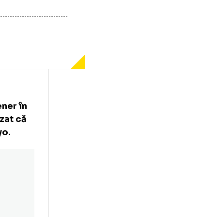
eruperea
ost partener în
n a precizat că
e la Tokyo.