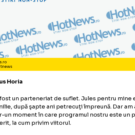
tNews.ro
to: Hotnews
a spus Horia
"A fost un parteneriat de suflet. Jules pen