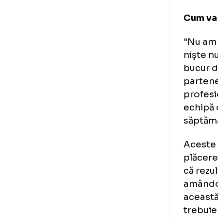
Cum
"Nu
niş
buc