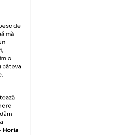
joc în astfel de
umărul de
mportant până la
t anul acesta
a cum sunt
ă voi organiza
t, în emisiunea
 pot să vorbesc de
re vreau să mă
ngă mine un