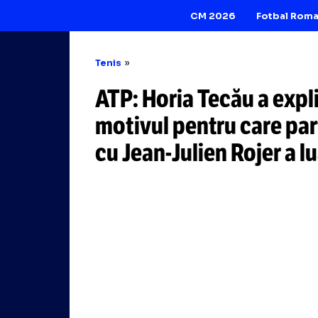
CM 2026
Tenis
ATP: Horia Tecău 
motivul pentru ca
cu
Jean-Julien
Roj