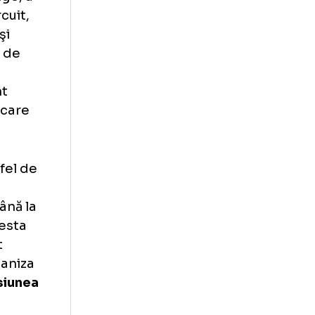
sc şi unde, la
urnee unde nu
 de cum vor fi
da în minge, a
ne, de circuit,
e să fie şi
 mă bucur de
camera de
 zi şi sunt
tel în fiecare
aia...