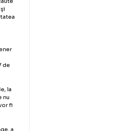
ules, sunt
at, au fost
ute partener şi
 împreună.
u să ne
te să-şi caute
ee - l-a şi
avut libertatea
ituaţie.
u un partener
să facă
ană 26-27 de