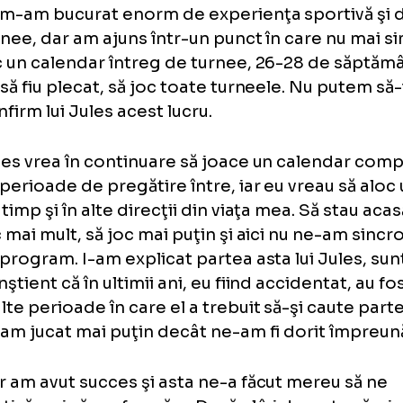
familie, după şapte ani petrecuţi împreună
într-un moment în care programul nostru 
diferit, la cum privim viitorul.
Eu m-am bucurat enorm de experienţa spor
turnee, dar am ajuns într-un punct în care 
joc un calendar întreg de turnee, 26-28 d
an să fiu plecat, să joc toate turneele. Nu 
confirm lui Jules acest lucru.
Jules vrea în continuare să joace un calen
cu perioade de pregătire între, iar eu vreau
de timp şi în alte direcţii din viaţa mea. Să
pic mai mult, să joc mai puţin şi aici nu ne