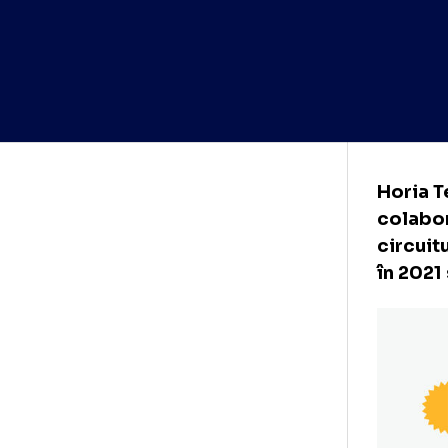
Hor
col
cir
în 