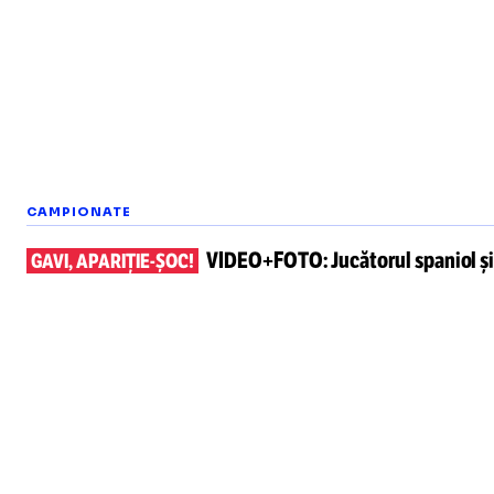
CAMPIONATE
VIDEO+FOTO:
Jucătorul spaniol
ș
GAVI, APARIȚIE-ȘOC!