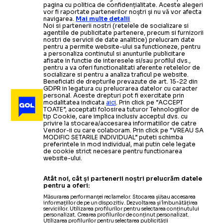
pagina cu politica de confidențialitate. Aceste alegeri
vor fi raportate partenerilor noștri și nu vă vor afecta
navigarea.
Mai multe detalii
Noi si partenerii nostri (retelele de socializare si
agentiile de publicitate partenere, precum si furnizorii
nostri de servicii de date analitice) prelucram date
pentru a permite website-ului sa functioneze, pentru
a personaliza continutul si anunturile publicitare
afisate in functie de interesele si/sau profilul dvs.,
pentru a va oferi functionalitati aferente retelelor de
socializare si pentru a analiza traficul pe website.
Beneficiati de drepturile prevazute de art. 15-22 din
GDPR in legatura cu prelucrarea datelor cu caracter
personal. Aceste drepturi pot fi exercitate prin
modalitatea indicata
aici
. Prin click pe “ACCEPT
TOATE”, acceptati folosirea tuturor Tehnologiilor de
tip Cookie, care implica inclusiv acceptul dvs. cu
privire la stocarea/accesarea informatiilor de catre
Vendor-ii cu care colaboram. Prin click pe “VREAU SA
MODIFIC SETARILE INDIVIDUAL” puteti schimba
preferintele in mod individual, mai putin cele legate
de cookie strict necesare pentru functionarea
website-ului.
Atât noi, cât și partenerii noștri prelucrăm datele
pentru a oferi:
Măsurarea performanței reclamelor. Stocarea și/sau accesarea
informațiilor de pe un dispozitiv. Dezvoltarea și îmbunătățirea
serviciilor. Utilizarea profilurilor pentru selectarea conținutului
personalizat. Crearea profilurilor de conținut personalizat.
Utilizarea profilurilor pentru selectarea publicității