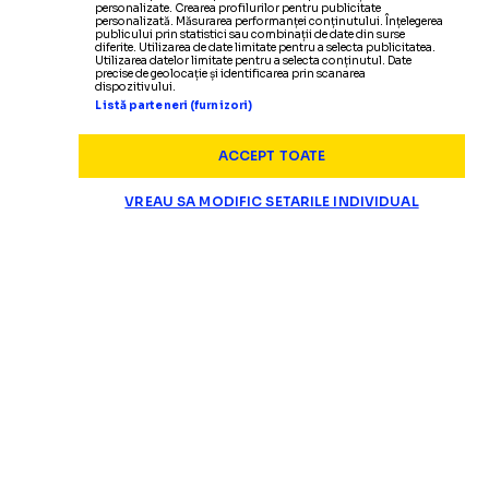
personalizate. Crearea profilurilor pentru publicitate
personalizată. Măsurarea performanței conținutului. Înțelegerea
publicului prin statistici sau combinații de date din surse
diferite. Utilizarea de date limitate pentru a selecta publicitatea.
Utilizarea datelor limitate pentru a selecta conținutul. Date
precise de geolocație și identificarea prin scanarea
dispozitivului.
Listă parteneri (furnizori)
ACCEPT TOATE
VREAU SA MODIFIC SETARILE INDIVIDUAL
SUPERLIGA
Fenomenul dăunător 