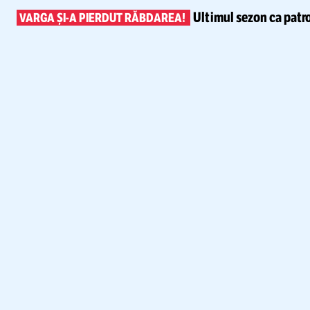
Ultimul sezon ca patr
VARGA
ȘI-A
PIERDUT RĂBDAREA!