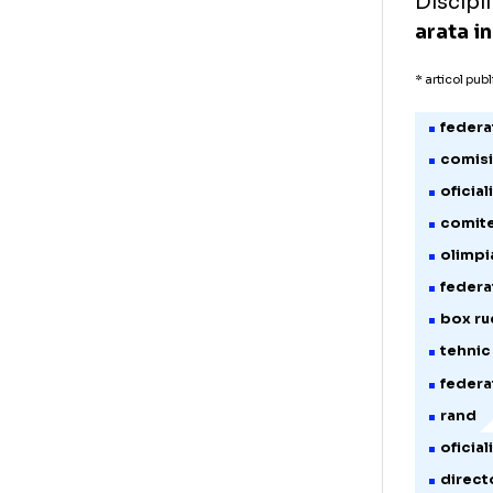
Tot
fie
sus
Exe
Box
ant
iar
com
ale
Dis
ara
* art
f
c