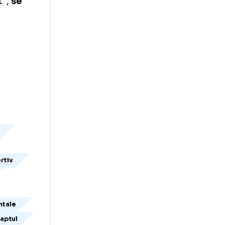
ja continua sa
ciuda
 Comitetului
tia Romana de
a niciun boxer,
 actiunile AIBA,
a sa gazduiasca
box pana la
omisiei de
t imediat",
se