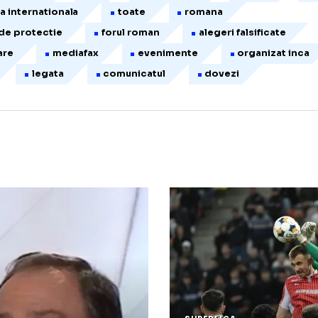
ficialii federatiei romane
presedintele federatiei
omitetului executiv
arbitraj sportiv
limpiada internationala
toate acestea
ederatia romana de box
tribunalul sportiv
r
ox rudel obreja
arbitraj
sportiv roman
ehnic
presedintele federatiei
tribunalul de 
ederatia romana
luata
directorul federatie
rand
federatiei romana
intamplat
ac
ficialii federatiei internationale
imediat
cup
irectorul tehnic
frb
termen lung
ca
omisia internationala
toate
romana
asca de protectie
forul roman
alegeri falsi
mplicare
mediafax
evenimente
orga
fect
legata
comunicatul
dovezi