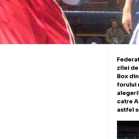
Fed
zil
Box
for
ale
ca
ast