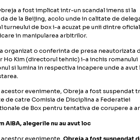
in ultimul rand, Obreja ar fi prezentat forul
sificate prin care a incercat sa ascunda ceea
amplat la intrecerile contand pentru Cupa 
s-a intamplat la JO de la Beijing (2008)
el Obreja a fost implicat intr-un scandal ime
mpiada de la Beijing, acolo unde in calitate
nic al turneului de box i-a acuzat pe unii dint
implicare in manipularea arbitrilor.
eja a organizat o conferinta de presa neaut
A, iar Ho Kim (directorul tehnic) i-a inchis 
rofonul si lumina in respectiva incapere und
ifestarea.