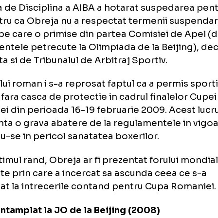
xul romanesc, suspedat de AIBA
to: AGERPRES
ivele suspendarii lui
Rudel Obreja
, confor
isia de Disciplina a AIBA a hotarat suspeda
 pentru ca Obreja nu a respectat termenii s
 ani pe care o primise din partea Comisiei 
nimentele petrecute la Olimpiada de la Beij
obata si de Tribunalul de Arbitraj Sportiv.
cialului roman i s-a reprosat faptul ca a perm
eze fara casca de protectie in cadrul finale
aniei din perioada 16-19 februarie 2009. Ac
rezinta o grava abatere de la regulamentele
andu-se in pericol sanatatea boxerilor.