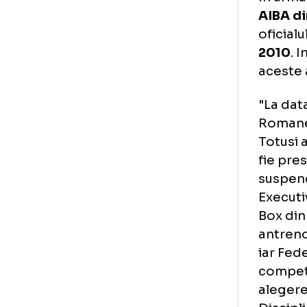
In 
jum
Int
Con
In 
AIB
ofi
20
ace
"La
Rom