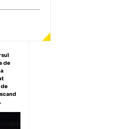
at, in cursul
tia Romana de
ultumirea
 tot amanat
uspendat de
e nerecunoscand
brie 2010
.