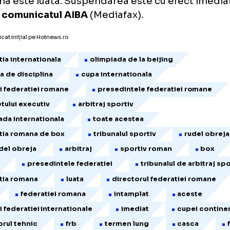
usi alegerile nu au avut loc, iar domnul Obre
 presedintele Federatiei Romane de Box, in 
pendarii sale pe termen lung. Astfel, Biroul
cutiv al AIBA a suspendat temporar Federa
 din toate competitiile, ceea ce inseamna c
renor sau oficial nu e autorizat sa ia parte la
 Federatia Romana de Box nu este autorizat
petitii continentale sau internationale de 
gerea unui nou presedinte, iar o decizie a C
ciplina este luata. Suspendarea este cu efec
ta in comunicatul AIBA
(Mediafax).
icol publicat inițial pe Hotnews.ro
ederatia internationala
olimpiada de la beijing
omisia de disciplina
cupa internationala