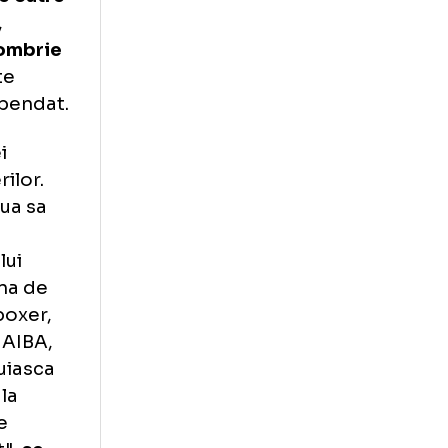
endat trei ani si
ratiei
ere a arbitrilor.
pendat de catre
e acestea,
 de 27 octombrie
 recunoaste
ficial suspendat.
Federatiei
ea alegerilor.