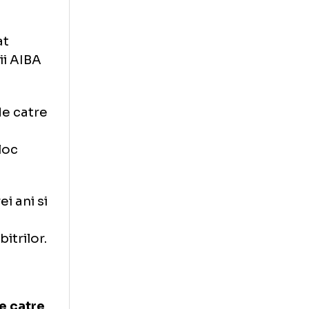
ui mondial dovezi
 ce s-a
Romaniei.
ns si la
 de delegat
re oficialii AIBA
orizata de catre
romanului
e a avut loc