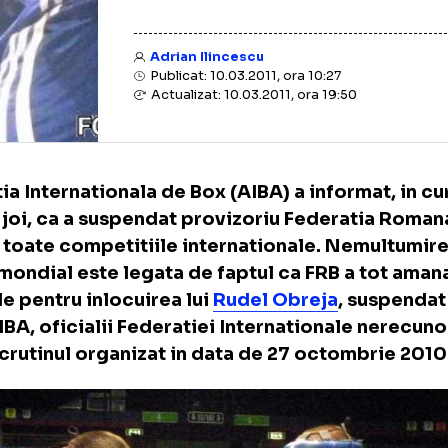
Adrian Ilincescu
Publicat: 10.03.2011, ora 10:27
Actualizat: 10.03.2011, ora 19:50
eratia Internationala de Box (AIBA) a inform
ei de joi, ca a suspendat provizoriu Federa
 din toate competitiile internationale.
Nem
ului mondial este legata de faptul ca FRB a
gerile pentru inlocuirea lui
Rudel Obreja
, s
tre
AIBA
, oficialii Federatiei International
fel scrutinul organizat in data de 27 octom