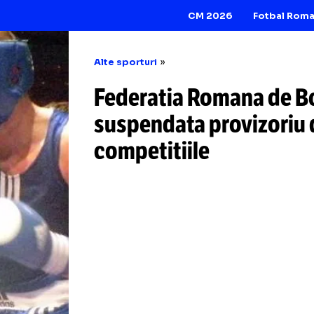
CM 2026
Alte sporturi
Federatia Romana
suspendata provi
competitiile