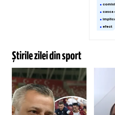
o
c
o
f
b
t
f
o
d
c
c
i
e