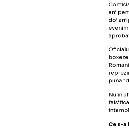
Bo
Fo
Mot
Com
ani
doi
eve
apr
Ofi
box
Rom
rep
pun