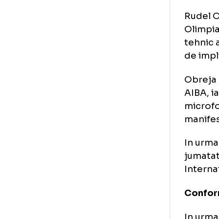
Nu 
fal
int
Ce 
Rud
Oli
teh
de 
Obr
AIB
mic
man