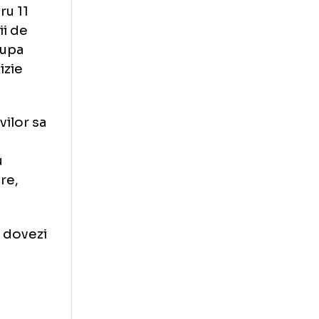
m AIBA:
rea pentru 11
uspendarii de
de Apel (dupa
ing), decizie
is sportivilor sa
lor Cupei
est lucru
 in vigoare,