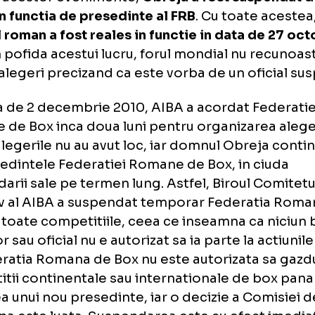
urma acestor evenimente, Obreja a fost susp
atate de catre Comisia de Disciplina a Fede
ernationale de Box pentru tentativa de corup
form AIBA, alegerile nu au avut loc
urma acestor evenimente,
Obreja a fost sus
A din functia de presedinte al FRB
. Cu toat
cialul
roman a fost reales in functie in data
10
. In pofida acestui lucru, forul mondial nu
ste alegeri precizand ca este vorba de un o
 data de 2 decembrie 2010, AIBA a acordat 
ane de Box inca doua luni pentru organizar