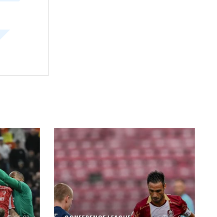
 romane
udel obreja
box
arbitraj sportiv
i romane
este
ei continentale
sca
faptul
ficate
nizat inca