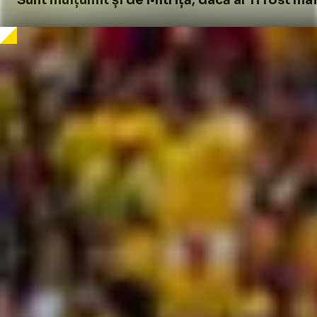
Sunt mulțumit și de Mitriță; dacă ar fi fost m