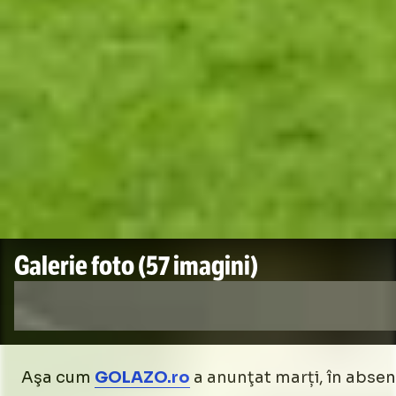
Galerie foto
(57 imagini)
Aşa cum
GOLAZO.ro
a anunţat marți, în absen