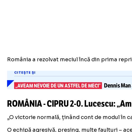
România a rezolvat meciul încă din prima repriz
CITEȘTE ȘI
Dennis Man 
„AVEAM NEVOIE DE UN ASTFEL DE MECI”
ROMÂNIA - CIPRU
2-0
. Lucescu: „Am
„O victorie normală, ținând cont de modul în c
O echipă agresivă, presing, multe faulturi – ac