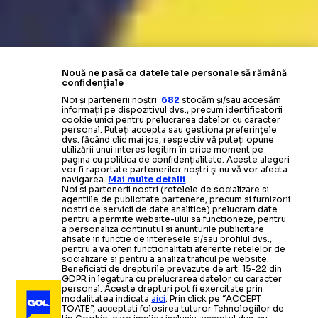
Nouă ne pasă ca datele tale personale să rămână
confidențiale
Noi și partenerii noștri
682
stocăm și/sau accesăm
informații pe dispozitivul dvs., precum identificatorii
cookie unici pentru prelucrarea datelor cu caracter
personal. Puteți accepta sau gestiona preferințele
dvs. făcând clic mai jos, respectiv vă puteți opune
utilizării unui interes legitim în orice moment pe
pagina cu politica de confidențialitate. Aceste alegeri
vor fi raportate partenerilor noștri și nu vă vor afecta
navigarea.
Mai multe detalii
Noi si partenerii nostri (retelele de socializare si
agentiile de publicitate partenere, precum si furnizorii
nostri de servicii de date analitice) prelucram date
pentru a permite website-ului sa functioneze, pentru
a personaliza continutul si anunturile publicitare
afisate in functie de interesele si/sau profilul dvs.,
pentru a va oferi functionalitati aferente retelelor de
socializare si pentru a analiza traficul pe website.
Beneficiati de drepturile prevazute de art. 15-22 din
GDPR in legatura cu prelucrarea datelor cu caracter
personal. Aceste drepturi pot fi exercitate prin
modalitatea indicata
aici
. Prin click pe “ACCEPT
TOATE”, acceptati folosirea tuturor Tehnologiilor de