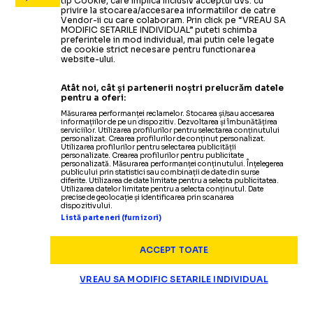
tip Cookie, care implica inclusiv acceptul dvs. cu
privire la stocarea/accesarea informatiilor de catre
Vendor-ii cu care colaboram. Prin click pe “VREAU SA
MODIFIC SETARILE INDIVIDUAL” puteti schimba
preferintele in mod individual, mai putin cele legate
de cookie strict necesare pentru functionarea
website-ului.
Atât noi, cât și partenerii noștri prelucrăm datele
pentru a oferi:
Măsurarea performanței reclamelor. Stocarea și/sau accesarea
informațiilor de pe un dispozitiv. Dezvoltarea și îmbunătățirea
serviciilor. Utilizarea profilurilor pentru selectarea conținutului
personalizat. Crearea profilurilor de conținut personalizat.
Utilizarea profilurilor pentru selectarea publicității
personalizate. Crearea profilurilor pentru publicitate
personalizată. Măsurarea performanței conținutului. Înțelegerea
publicului prin statistici sau combinații de date din surse
diferite. Utilizarea de date limitate pentru a selecta publicitatea.
Utilizarea datelor limitate pentru a selecta conținutul. Date
precise de geolocație și identificarea prin scanarea
dispozitivului.
Listă parteneri (furnizori)
ACCEPT TOATE
VREAU SA MODIFIC SETARILE INDIVIDUAL