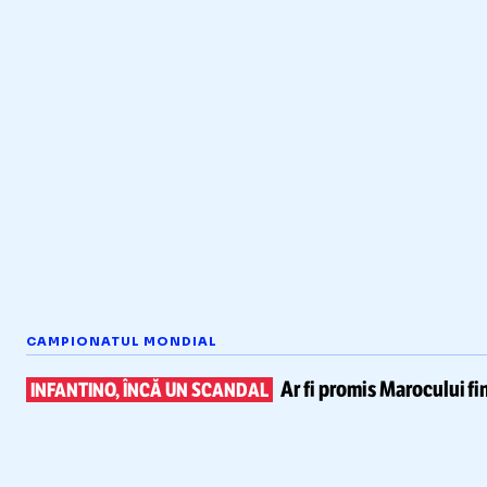
CAMPIONATUL MONDIAL
Ar fi promis Marocului
fi
INFANTINO, ÎNCĂ UN SCANDAL