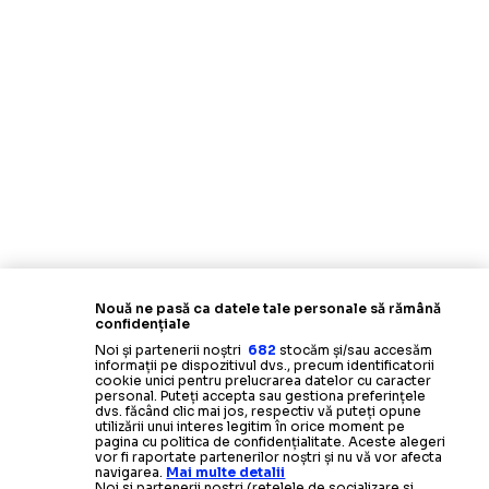
Nouă ne pasă ca datele tale personale să rămână
confidențiale
Noi și partenerii noștri
682
stocăm și/sau accesăm
informații pe dispozitivul dvs., precum identificatorii
cookie unici pentru prelucrarea datelor cu caracter
personal. Puteți accepta sau gestiona preferințele
dvs. făcând clic mai jos, respectiv vă puteți opune
utilizării unui interes legitim în orice moment pe
pagina cu politica de confidențialitate. Aceste alegeri
vor fi raportate partenerilor noștri și nu vă vor afecta
navigarea.
Mai multe detalii
Noi si partenerii nostri (retelele de socializare si