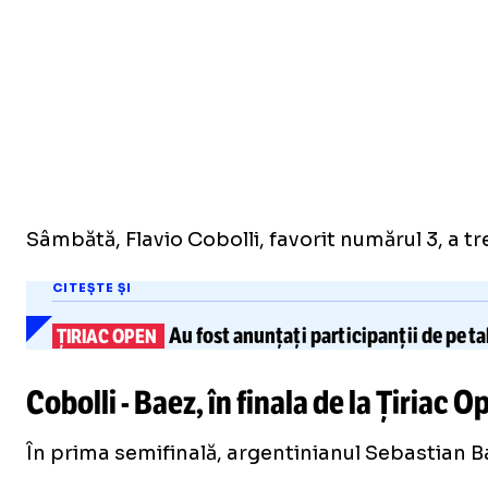
Sâmbătă, Flavio Cobolli, favorit numărul 3, a 
CITEȘTE ȘI
Au fost anunțați
participanții
de pe ta
ȚIRIAC OPEN
Cobolli - Baez, în finala de la Țiriac O
În prima semifinală, argentinianul Sebastian Ba