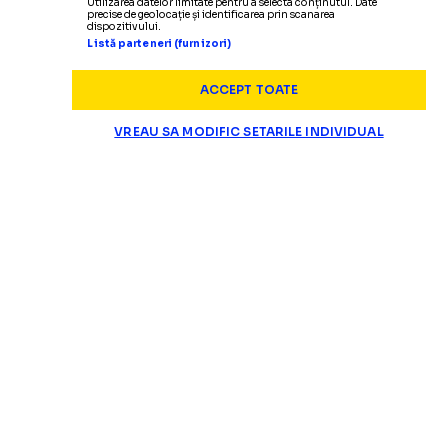
Utilizarea datelor limitate pentru a selecta conținutul. Date
precise de geolocație și identificarea prin scanarea
dispozitivului.
Listă parteneri (furnizori)
ACCEPT TOATE
VREAU SA MODIFIC SETARILE INDIVIDUAL