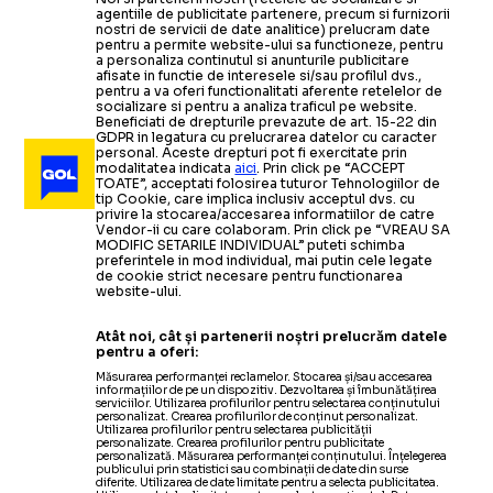
agentiile de publicitate partenere, precum si furnizorii
nostri de servicii de date analitice) prelucram date
pentru a permite website-ului sa functioneze, pentru
a personaliza continutul si anunturile publicitare
afisate in functie de interesele si/sau profilul dvs.,
pentru a va oferi functionalitati aferente retelelor de
socializare si pentru a analiza traficul pe website.
Beneficiati de drepturile prevazute de art. 15-22 din
GDPR in legatura cu prelucrarea datelor cu caracter
personal. Aceste drepturi pot fi exercitate prin
modalitatea indicata
aici
. Prin click pe “ACCEPT
TOATE”, acceptati folosirea tuturor Tehnologiilor de
tip Cookie, care implica inclusiv acceptul dvs. cu
privire la stocarea/accesarea informatiilor de catre
Vendor-ii cu care colaboram. Prin click pe “VREAU SA
MODIFIC SETARILE INDIVIDUAL” puteti schimba
preferintele in mod individual, mai putin cele legate
de cookie strict necesare pentru functionarea
website-ului.
Atât noi, cât și partenerii noștri prelucrăm datele
pentru a oferi:
Măsurarea performanței reclamelor. Stocarea și/sau accesarea
informațiilor de pe un dispozitiv. Dezvoltarea și îmbunătățirea
serviciilor. Utilizarea profilurilor pentru selectarea conținutului
personalizat. Crearea profilurilor de conținut personalizat.
Utilizarea profilurilor pentru selectarea publicității
personalizate. Crearea profilurilor pentru publicitate
personalizată. Măsurarea performanței conținutului. Înțelegerea
publicului prin statistici sau combinații de date din surse
diferite. Utilizarea de date limitate pentru a selecta publicitatea.