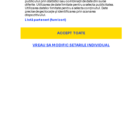
publicului prin statistici sau combinații de date din surse
diferite. Utilizarea de date limitate pentru a selecta publicitatea.
Utilizarea datelor limitate pentru a selecta conținutul. Date
precise de geolocație și identificarea prin scanarea
dispozitivului.
Listă parteneri (furnizori)
ACCEPT TOATE
VREAU SA MODIFIC SETARILE INDIVIDUAL