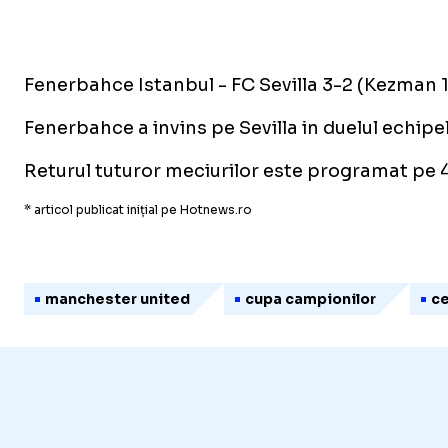
Fenerbahce Istanbul - FC Sevilla 3-2 (Kezman 
Fenerbahce a invins pe Sevilla in duelul echipel
Returul tuturor meciurilor este programat pe 4
* articol publicat inițial pe Hotnews.ro
manchester united
cupa campionilor
ce