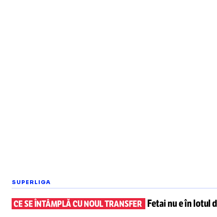
SUPERLIGA
Fetai nu e în lotul
d
CE SE ÎNTÂMPLĂ CU NOUL TRANSFER