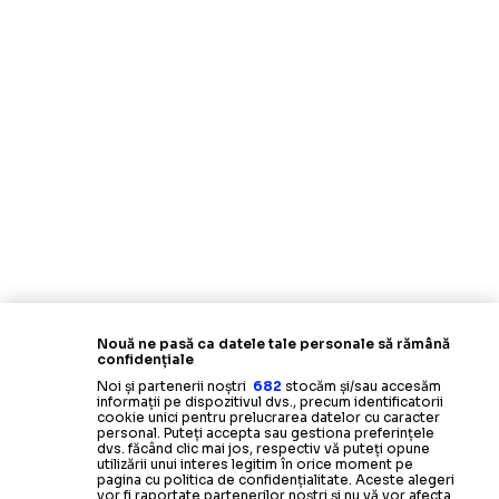
Nouă ne pasă ca datele tale personale să rămână
confidențiale
Noi și partenerii noștri
682
stocăm și/sau accesăm
informații pe dispozitivul dvs., precum identificatorii
cookie unici pentru prelucrarea datelor cu caracter
personal. Puteți accepta sau gestiona preferințele
dvs. făcând clic mai jos, respectiv vă puteți opune
utilizării unui interes legitim în orice moment pe
pagina cu politica de confidențialitate. Aceste alegeri
vor fi raportate partenerilor noștri și nu vă vor afecta