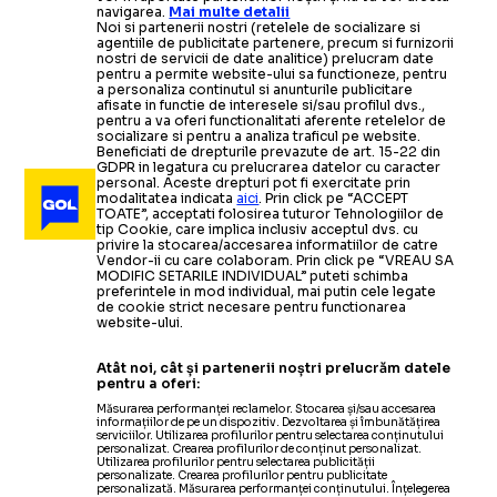
navigarea.
Mai multe detalii
Noi si partenerii nostri (retelele de socializare si
agentiile de publicitate partenere, precum si furnizorii
nostri de servicii de date analitice) prelucram date
pentru a permite website-ului sa functioneze, pentru
a personaliza continutul si anunturile publicitare
afisate in functie de interesele si/sau profilul dvs.,
pentru a va oferi functionalitati aferente retelelor de
socializare si pentru a analiza traficul pe website.
Beneficiati de drepturile prevazute de art. 15-22 din
GDPR in legatura cu prelucrarea datelor cu caracter
personal. Aceste drepturi pot fi exercitate prin
modalitatea indicata
aici
. Prin click pe “ACCEPT
TOATE”, acceptati folosirea tuturor Tehnologiilor de
tip Cookie, care implica inclusiv acceptul dvs. cu
privire la stocarea/accesarea informatiilor de catre
Vendor-ii cu care colaboram. Prin click pe “VREAU SA
MODIFIC SETARILE INDIVIDUAL” puteti schimba
preferintele in mod individual, mai putin cele legate
de cookie strict necesare pentru functionarea
website-ului.
Atât noi, cât și partenerii noștri prelucrăm datele
pentru a oferi:
Măsurarea performanței reclamelor. Stocarea și/sau accesarea
informațiilor de pe un dispozitiv. Dezvoltarea și îmbunătățirea
serviciilor. Utilizarea profilurilor pentru selectarea conținutului
personalizat. Crearea profilurilor de conținut personalizat.
Utilizarea profilurilor pentru selectarea publicității
personalizate. Crearea profilurilor pentru publicitate
personalizată. Măsurarea performanței conținutului. Înțelegerea