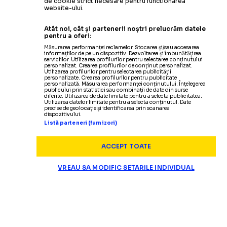
de cookie strict necesare pentru functionarea
website-ului.
Atât noi, cât și partenerii noștri prelucrăm datele
pentru a oferi:
Măsurarea performanței reclamelor. Stocarea și/sau accesarea
informațiilor de pe un dispozitiv. Dezvoltarea și îmbunătățirea
serviciilor. Utilizarea profilurilor pentru selectarea conținutului
personalizat. Crearea profilurilor de conținut personalizat.
Utilizarea profilurilor pentru selectarea publicității
personalizate. Crearea profilurilor pentru publicitate
personalizată. Măsurarea performanței conținutului. Înțelegerea
publicului prin statistici sau combinații de date din surse
diferite. Utilizarea de date limitate pentru a selecta publicitatea.
Utilizarea datelor limitate pentru a selecta conținutul. Date
precise de geolocație și identificarea prin scanarea
dispozitivului.
Listă parteneri (furnizori)
ACCEPT TOATE
VREAU SA MODIFIC SETARILE INDIVIDUAL
SUPERLIGA