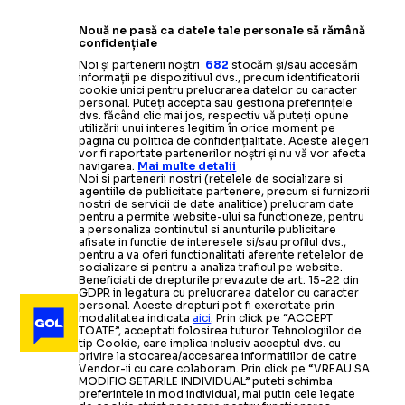
Nouă ne pasă ca datele tale personale să rămână
confidențiale
Noi și partenerii noștri
682
stocăm și/sau accesăm
informații pe dispozitivul dvs., precum identificatorii
cookie unici pentru prelucrarea datelor cu caracter
personal. Puteți accepta sau gestiona preferințele
dvs. făcând clic mai jos, respectiv vă puteți opune
utilizării unui interes legitim în orice moment pe
pagina cu politica de confidențialitate. Aceste alegeri
vor fi raportate partenerilor noștri și nu vă vor afecta
navigarea.
Mai multe detalii
Noi si partenerii nostri (retelele de socializare si
agentiile de publicitate partenere, precum si furnizorii
nostri de servicii de date analitice) prelucram date
pentru a permite website-ului sa functioneze, pentru
a personaliza continutul si anunturile publicitare
afisate in functie de interesele si/sau profilul dvs.,
pentru a va oferi functionalitati aferente retelelor de
socializare si pentru a analiza traficul pe website.
Beneficiati de drepturile prevazute de art. 15-22 din
GDPR in legatura cu prelucrarea datelor cu caracter
personal. Aceste drepturi pot fi exercitate prin
modalitatea indicata
aici
. Prin click pe “ACCEPT
TOATE”, acceptati folosirea tuturor Tehnologiilor de
tip Cookie, care implica inclusiv acceptul dvs. cu
privire la stocarea/accesarea informatiilor de catre
Vendor-ii cu care colaboram. Prin click pe “VREAU SA
MODIFIC SETARILE INDIVIDUAL” puteti schimba
preferintele in mod individual, mai putin cele legate