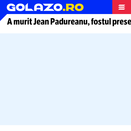
Arhiva fotbal
A murit Jean Padureanu, fostul presed