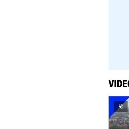
să 
spo
pe