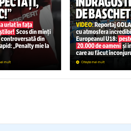
„Cel care închide ochii es
PERLIGA
07.08
BASCHET
DACĂ NU MĂ
TULCE
ESPECTAȚI,
ÎNDRĂ
LEC!”
DE BAS
ncu a urlat în fața
VIDEO:
Repo
rnaliștilor!
Scos din minți
cu atmosfera 