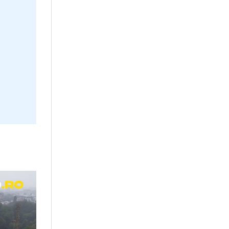
echipa sau un
lisabeta Lipă