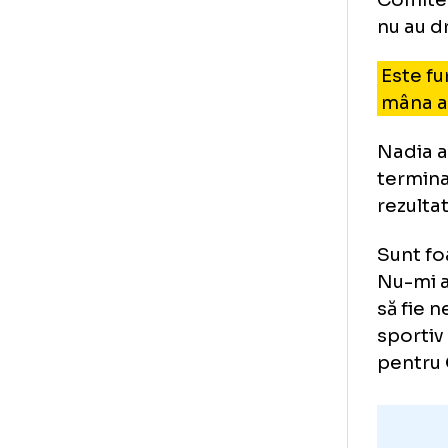
„Nu
e c
Com
nu 
Es
mâ
Nad
ter
rez
Sun
Nu-