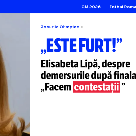
CM 2026
Jocurile Olimpice
„ESTE FURT
Elisabeta Lipă, d
demersurile după f
„Facem
contestaț