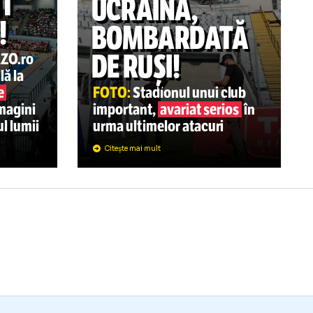
te complice” Gelu Duminică cere măsuri drastice după epi
„Dacă nu mă respectați, plec!” Pancu a u
07.08
CAMPIONATE
A
S-A
ARENĂ DIN
GOSTIT
UCRAINA,
CHET!
BOMBARDA
DE RUȘI!
rtaj GOLAZO.ro
incredibilă la