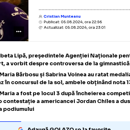
Cristian Munteanu
Publicat: 05.08.2024, ora 22:56
Actualizat: 05.08.2024, ora 23:01
Elisabeta Lipă, președintele Agenției Națio
Sport, a vorbit despre controversa de la g
Ana Maria Bărbosu și Sabrina Voinea au rat
bronz în concursul de la sol, ambele obțin
Ana Maria a fost pe locul 3 după încheierea
dar o contestație a americancei Jordan Chi