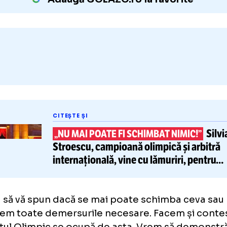
afara podiumului
Adaugă GOLAZO.ro la favori
CITEȘTE ȘI
„NU MAI POATE FI SCHIMBAT NIM
Stroescu, campioană olimpică și
internațională, vine cu lămuriri