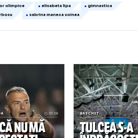
Canalul ucrainean Bâstroe, un vechi
subiect tensionat între România și
Ucraina, revine în atenția publică
ocurilor olimpice
elisabeta lipa
gimnastica
na barbosu
sabrina maneca voinea