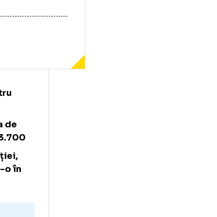
nale pentru
imnastică
at medalia de
ând nota 13.700
 competiției,
les a dus-o în