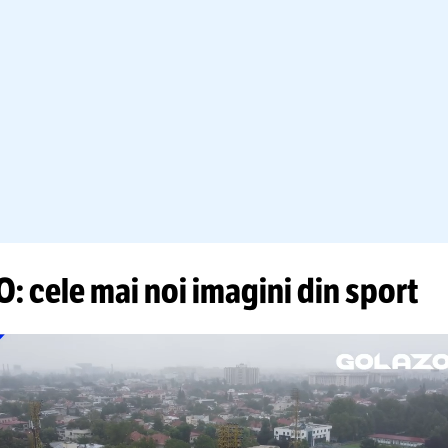
fie nedreptățită sau nedreptățit o sportivă, 
rtiv al Statelor Unite ale Americii”, a spus E
ntru
GOLAZO.ro
.