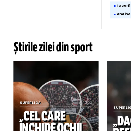
j
a
Știrile zilei din sport