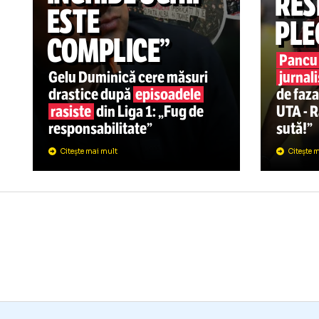
SUPERLIGA
10:20
SU
„CEL CARE
„
ÎNCHIDE OCHII
R
ESTE
P
COMPLICE”
Pa
Gelu Duminică cere măsuri
ju