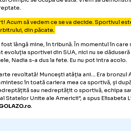
GOLAZO.ro, despre
finala cu c
 știu să vă spun dacă se mai poate schimba 
ă facem toate demersurile necesare. Facem ș
itetul Olimpic se ocupă de asta. Vrem să 
au dreptate.
te furt! Acum să vedem ce se va decide. Sport
na arbitrului, din păcate.
ia a fost lângă mine, în tribună. În momentul
minat evoluția sportivei din SUA, nici nu se
ultatele, Nadia s-a dus la fete. Eu nu pot intr
t foarte revoltată! Muncești atâția ani… Era 
mi amintesc în toată cariera mea ca sportiv