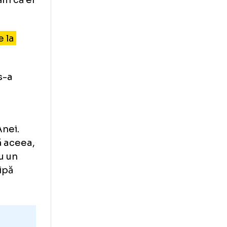
ântec
de la sol
ceva sau nu. Cert
i contestații.
demonstrăm că ei
ivul este la
 în care s-a
 dăduseră
a acolo.
bronzul Anei.
ă, și după aceea,