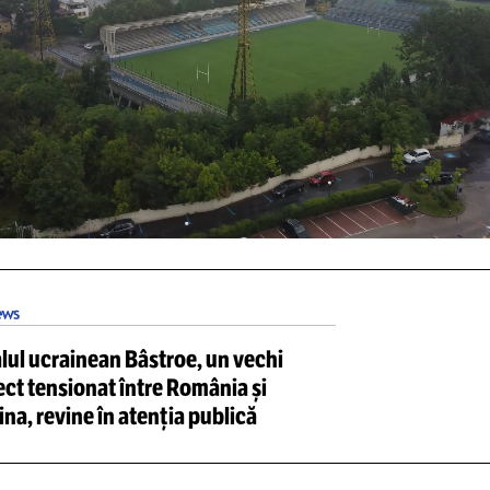
DEO: cele mai noi imagini din s
Unmute
Loaded
:
29.41%
/
Unmute