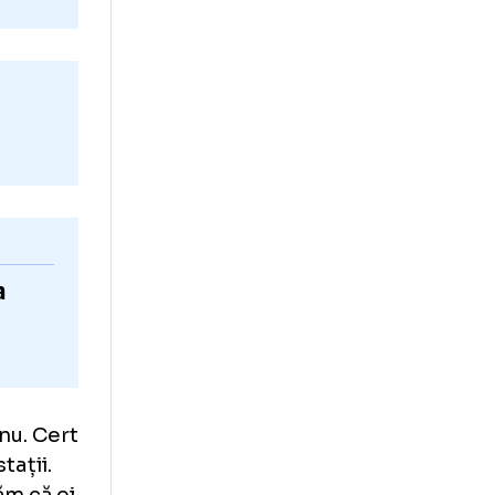
te
Silvia
IC!”
 arbitră
, pentru