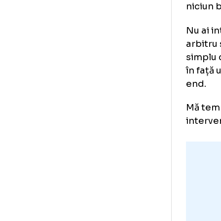
Nu
Mă 
tre
flu
nic
Nu 
arb
sim