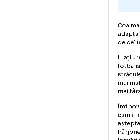
Cea
ada
de 
L-a
fot
str
mai
mai