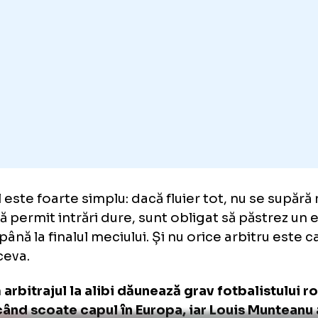
lar că jucătorii noștri sunt influențați de felul
campionat. E plină Liga 1 de centrali care refu
er, de teama unor posibile erori.