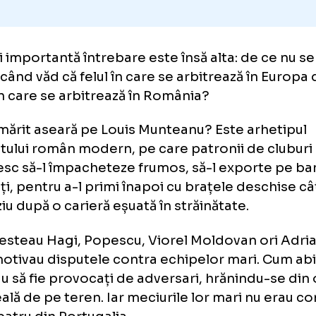
 mai importantă întrebare este însă alta: de
pta când văd că felul în care se arbitrează î
cel în care se arbitrează în România?
ți urmărit aseară pe Louis Munteanu? Este a
balistului român modern, pe care patronii de
ăduiesc să-l împacheteze frumos, să-l expor
 mulți, pentru a-l primi înapoi cu brațele de
 târziu după o carieră eșuată în străinătate.