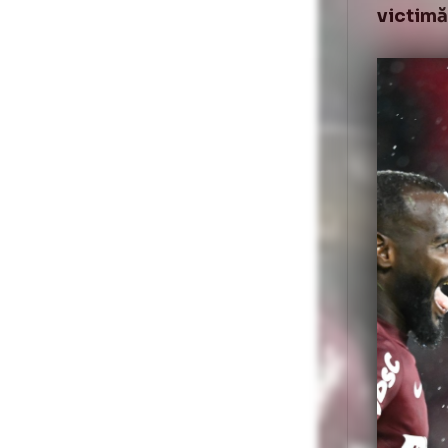
Cal
dar
del
de 
Doa
atu
vic