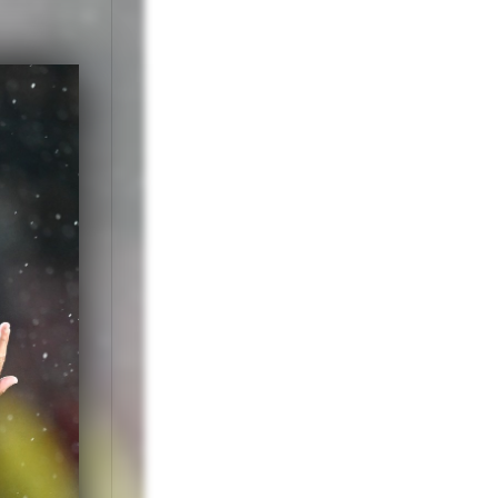
se supără nimeni,
trez un echilibru
tru este capabil
listului român
Munteanu a căzut