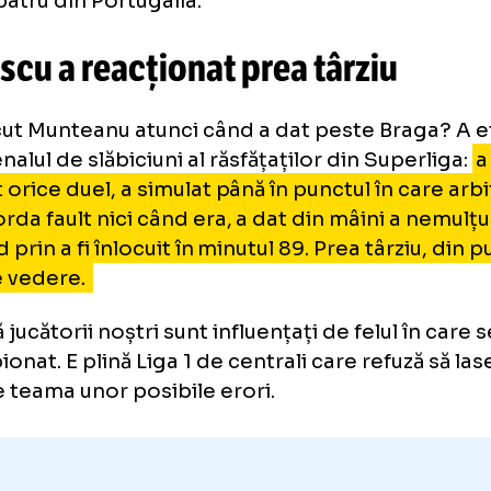
 povesteau Hagi, Popescu, Viorel Moldovan o
 îi motivau disputele contra echipelor mari
eptau să fie provocați de adversari, hrănind
joneală de pe teren. Iar meciurile lor mari n
ului patru din Portugalia.
trescu a reacționat prea târziu
a făcut Munteanu atunci când a dat peste Br
 arsenalul de slăbiciuni al răsfățaților din Su
rdut orice duel, a simulat până în punctul în 
i acorda fault nici când era, a dat din mâini
rșind prin a fi înlocuit în minutul 89. Prea târ
u de vedere.