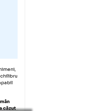
 în care se fluieră
ză să lase jocul