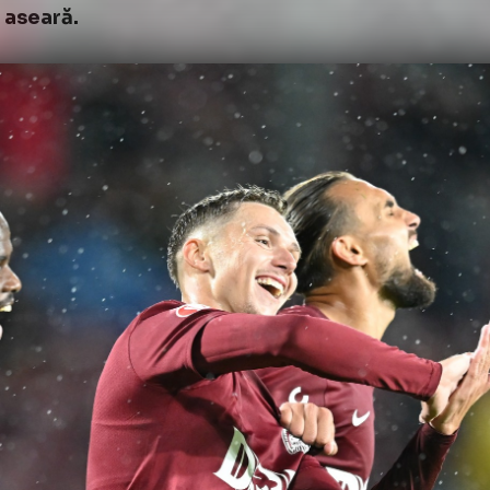
culul este foarte simplu: dacă fluier tot, nu 
 dacă permit intrări dure, sunt obligat să păs
icat până la finalul meciului. Și nu orice arbi
așa ceva.
r că arbitrajul la alibi dăunează grav fotba
nci când scoate capul în Europa, iar Louis 
timă aseară.