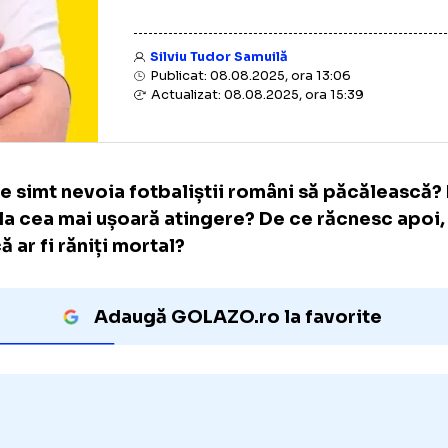
Silviu Tudor Samuilă
Publicat: 08.08.2025, ora 13:06
Actualizat: 08.08.2025, ora 15:39
De ce simt nevoia fotbaliștii români să păc
cad la cea mai ușoară atingere? De ce răcn
parcă ar fi răniți mortal?
Adaugă GOLAZO.ro la favori