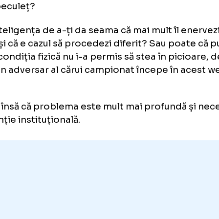
 realizezi că îl enervezi pe arbi
întreb însă de ce nu s-a adaptat golgeterul 
cut? Cazi o dată și nu îți dă nimic, cazi a doua
ieră fault ... Nu încerci să schimbi ceva? Nu ți
iun beculeț?
ai inteligența de a-ți da seama că mai mult î
itru și că e cazul să procedezi diferit? Sau po
plu condiția fizică nu i-a permis să stea în p