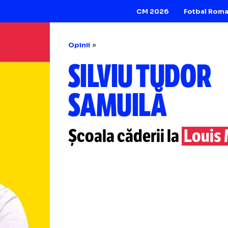
CM 2026
Opinii
SILVIU TU
SAMUILĂ
Școala căderii la