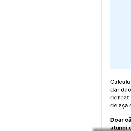
E c
în 
lib