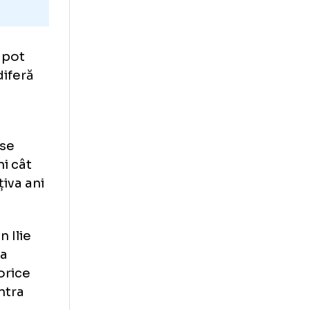
 ce nu se pot
n Europa diferă
rhetipul
 cluburi se
te pe bani cât
schise câțiva ani