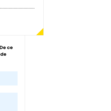
ălească? De ce
esc apoi, de
te