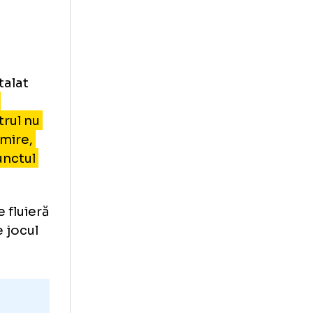
ri Adrian Ilie
. Cum abia
u-se din orice
u erau contra
aga? A etalat
perliga:
a
care arbitrul nu
 a nemulțumire,
ziu, din punctul