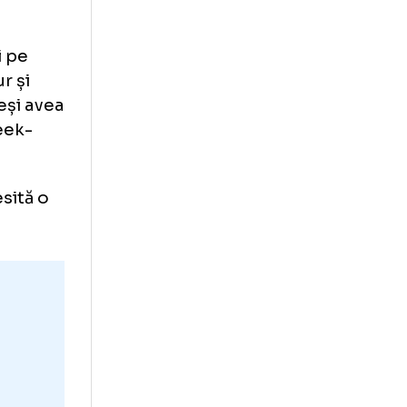
tru?
sezonului
 oară și nu
 se aprinde
l enervezi pe
ate că pur și
icioare, deși avea