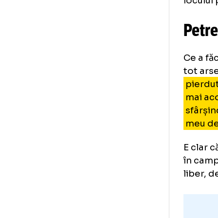
Îmi
cum
așt
hâr
loc
Pe
Ce 
tot
pie
ma
sfâ
me