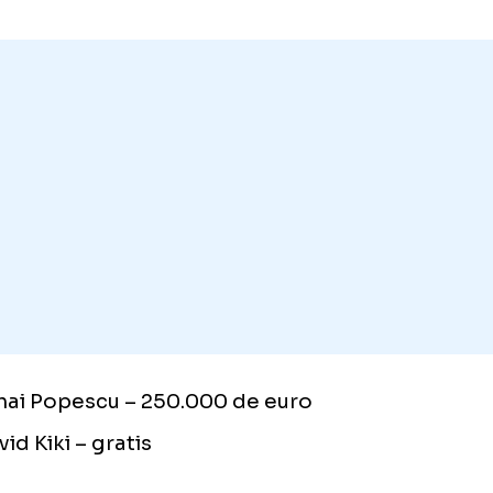
selecții la naționalele României under 15, un
under 19.
actualul sezon, Alexandru Stoian a jucat 7 me
erliga României și a marcat un gol în cele 4
putate în UEFA Youth League.
nsferuri pe axa Farul-FCSB
24-2025: