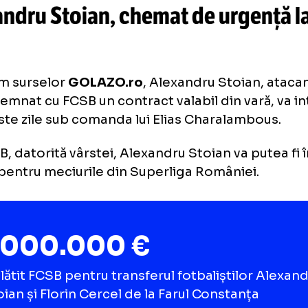
Mircea Lu
„ȘI OLARU A GREȘIT”
accidentarea căpitanului camp
„Mare ghinion, mare pierdere”
exandru Stoian, chemat de urg
CSB
nform surselor
GOLAZO.ro
, Alexandru Stoia
e a semnat cu FCSB un contract valabil din va
 aceste zile sub comanda lui Elias Charalam
lista B, datorită vârstei, Alexandru Stoian va 
lotul pentru meciurile din Superliga Românie