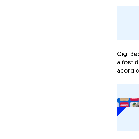
Gig
a f
aco