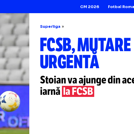
CM 2026
Superliga
FCSB, MUT
URGENTĂ
Stoian va ajunge 
iarnă
la FCSB