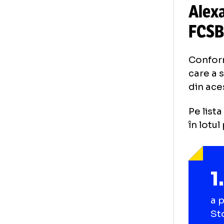
Al
F
Co
car
din
Pe 
în 