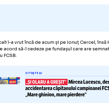
Adaugă GOLAZO.ro la favori
i Becali l-a vrut încă de acum și pe Ionuț Cer
ost de acord să-l cedeze pe fundașul care a
rd cu FCSB.
CITEȘTE ȘI