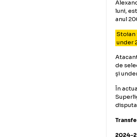
Al
Ale
lun
anu
St
un
Ata