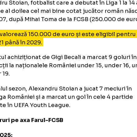
exandru Stoian, pariul lui Gigi 
xandru Stoian, fotbalist care a debutat în Liga
i, este al doilea cel mai bine cotat jucător r
l 2007, după Mihai Toma de la FCSB (250.00
oian valorează 150.000 de euro și este eligib
der 21 până în 2029.
cantul achiziționat de Gigi Becali a marcat 9 