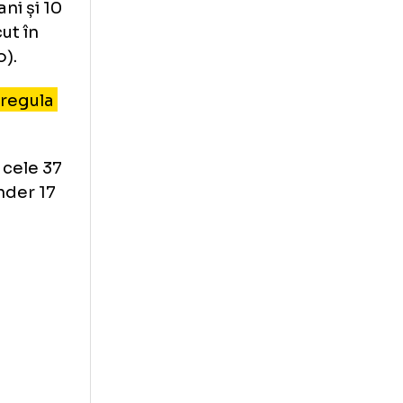
Becali
 1 la 14 ani și 10
omân născut în
0 de euro).
il pentru regula
goluri în cele 37