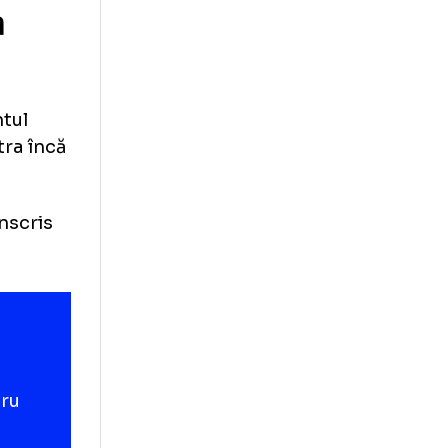
cescu, despre
ioanei FCSB:
ență la
n, atacantul
ră, va intra încă
bous.
putea fi înscris
i.