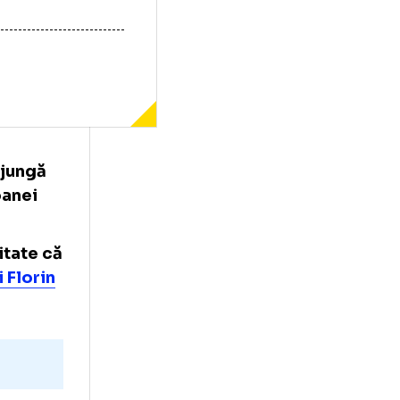
ebuia să ajungă
tul campioanei
 exclusivitate că
Stoian și Florin
000 €.