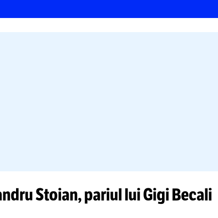
1.000.000 €
a plătit FCSB pentru transferul fotbaliștil
Stoian și Florin Cercel de la Farul Constan