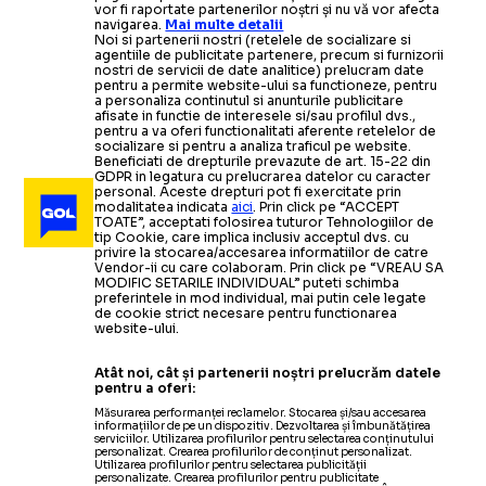
vor fi raportate partenerilor noștri și nu vă vor afecta
navigarea.
Mai multe detalii
Noi si partenerii nostri (retelele de socializare si
agentiile de publicitate partenere, precum si furnizorii
nostri de servicii de date analitice) prelucram date
pentru a permite website-ului sa functioneze, pentru
a personaliza continutul si anunturile publicitare
afisate in functie de interesele si/sau profilul dvs.,
pentru a va oferi functionalitati aferente retelelor de
socializare si pentru a analiza traficul pe website.
Beneficiati de drepturile prevazute de art. 15-22 din
GDPR in legatura cu prelucrarea datelor cu caracter
personal. Aceste drepturi pot fi exercitate prin
modalitatea indicata
aici
. Prin click pe “ACCEPT
TOATE”, acceptati folosirea tuturor Tehnologiilor de
tip Cookie, care implica inclusiv acceptul dvs. cu
privire la stocarea/accesarea informatiilor de catre
Vendor-ii cu care colaboram. Prin click pe “VREAU SA
MODIFIC SETARILE INDIVIDUAL” puteti schimba
preferintele in mod individual, mai putin cele legate
de cookie strict necesare pentru functionarea
website-ului.
Atât noi, cât și partenerii noștri prelucrăm datele
pentru a oferi:
Măsurarea performanței reclamelor. Stocarea și/sau accesarea
informațiilor de pe un dispozitiv. Dezvoltarea și îmbunătățirea
serviciilor. Utilizarea profilurilor pentru selectarea conținutului
personalizat. Crearea profilurilor de conținut personalizat.
Utilizarea profilurilor pentru selectarea publicității
personalizate. Crearea profilurilor pentru publicitate