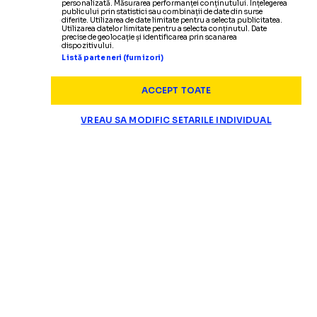
personalizată. Măsurarea performanței conținutului. Înțelegerea
publicului prin statistici sau combinații de date din surse
diferite. Utilizarea de date limitate pentru a selecta publicitatea.
Utilizarea datelor limitate pentru a selecta conținutul. Date
precise de geolocație și identificarea prin scanarea
dispozitivului.
Listă parteneri (furnizori)
ACCEPT TOATE
VREAU SA MODIFIC SETARILE INDIVIDUAL