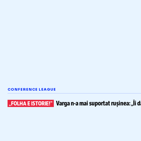
CONFERENCE LEAGUE
Varga
n-a
mai suportat rușinea:
„Îi 
„FOLHA E ISTORIE!”