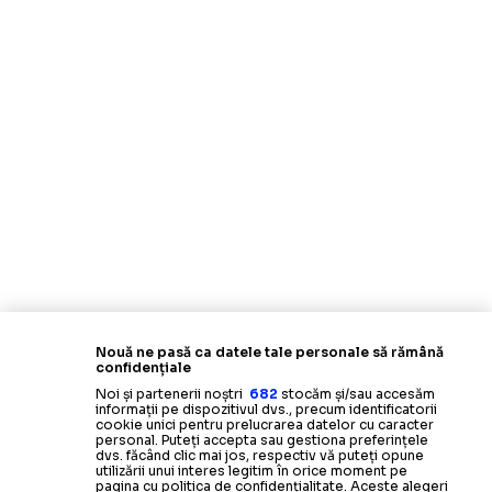
Nouă ne pasă ca datele tale personale să rămână
confidențiale
Noi și partenerii noștri
682
stocăm și/sau accesăm
informații pe dispozitivul dvs., precum identificatorii
cookie unici pentru prelucrarea datelor cu caracter
personal. Puteți accepta sau gestiona preferințele
dvs. făcând clic mai jos, respectiv vă puteți opune
utilizării unui interes legitim în orice moment pe
pagina cu politica de confidențialitate. Aceste alegeri