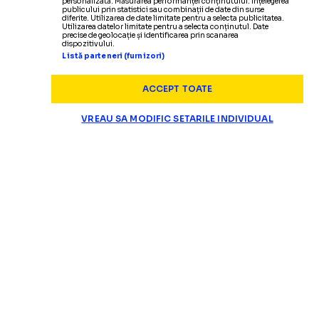
personalizată. Măsurarea performanței conținutului. Înțelegerea
publicului prin statistici sau combinații de date din surse
diferite. Utilizarea de date limitate pentru a selecta publicitatea.
Utilizarea datelor limitate pentru a selecta conținutul. Date
precise de geolocație și identificarea prin scanarea
dispozitivului.
Listă parteneri (furnizori)
ACCEPT TOATE
VREAU SA MODIFIC SETARILE INDIVIDUAL