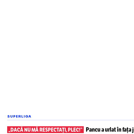
SUPERLIGA
Pancu a urlat în fața 
„DACĂ NU MĂ RESPECTAȚI, PLEC!”