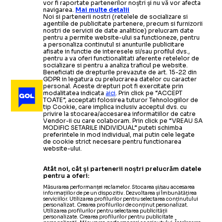
vor fi raportate partenerilor noștri și nu vă vor afecta
navigarea.
Mai multe detalii
Noi si partenerii nostri (retelele de socializare si
agentiile de publicitate partenere, precum si furnizorii
nostri de servicii de date analitice) prelucram date
pentru a permite website-ului sa functioneze, pentru
a personaliza continutul si anunturile publicitare
afisate in functie de interesele si/sau profilul dvs.,
pentru a va oferi functionalitati aferente retelelor de
socializare si pentru a analiza traficul pe website.
Beneficiati de drepturile prevazute de art. 15-22 din
GDPR in legatura cu prelucrarea datelor cu caracter
personal. Aceste drepturi pot fi exercitate prin
modalitatea indicata
aici
. Prin click pe “ACCEPT
TOATE”, acceptati folosirea tuturor Tehnologiilor de
tip Cookie, care implica inclusiv acceptul dvs. cu
privire la stocarea/accesarea informatiilor de catre
Vendor-ii cu care colaboram. Prin click pe “VREAU SA
MODIFIC SETARILE INDIVIDUAL” puteti schimba
preferintele in mod individual, mai putin cele legate
de cookie strict necesare pentru functionarea
website-ului.
Atât noi, cât și partenerii noștri prelucrăm datele
pentru a oferi:
Măsurarea performanței reclamelor. Stocarea și/sau accesarea
informațiilor de pe un dispozitiv. Dezvoltarea și îmbunătățirea
serviciilor. Utilizarea profilurilor pentru selectarea conținutului
personalizat. Crearea profilurilor de conținut personalizat.
Utilizarea profilurilor pentru selectarea publicității
personalizate. Crearea profilurilor pentru publicitate