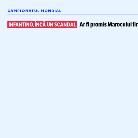
CAMPIONATUL MONDIAL
Ar fi promis Marocului
fi
INFANTINO, ÎNCĂ UN SCANDAL