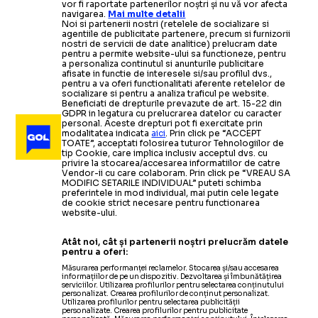
vor fi raportate partenerilor noștri și nu vă vor afecta
navigarea.
Mai multe detalii
Noi si partenerii nostri (retelele de socializare si
agentiile de publicitate partenere, precum si furnizorii
nostri de servicii de date analitice) prelucram date
pentru a permite website-ului sa functioneze, pentru
a personaliza continutul si anunturile publicitare
afisate in functie de interesele si/sau profilul dvs.,
pentru a va oferi functionalitati aferente retelelor de
socializare si pentru a analiza traficul pe website.
Beneficiati de drepturile prevazute de art. 15-22 din
GDPR in legatura cu prelucrarea datelor cu caracter
personal. Aceste drepturi pot fi exercitate prin
modalitatea indicata
aici
. Prin click pe “ACCEPT
TOATE”, acceptati folosirea tuturor Tehnologiilor de
tip Cookie, care implica inclusiv acceptul dvs. cu
privire la stocarea/accesarea informatiilor de catre
Vendor-ii cu care colaboram. Prin click pe “VREAU SA
MODIFIC SETARILE INDIVIDUAL” puteti schimba
preferintele in mod individual, mai putin cele legate
de cookie strict necesare pentru functionarea
website-ului.
Atât noi, cât și partenerii noștri prelucrăm datele
pentru a oferi:
Măsurarea performanței reclamelor. Stocarea și/sau accesarea
informațiilor de pe un dispozitiv. Dezvoltarea și îmbunătățirea
serviciilor. Utilizarea profilurilor pentru selectarea conținutului
personalizat. Crearea profilurilor de conținut personalizat.
Utilizarea profilurilor pentru selectarea publicității
personalizate. Crearea profilurilor pentru publicitate