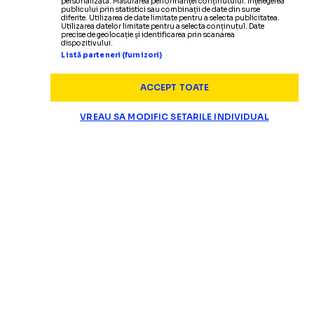
personalizată. Măsurarea performanței conținutului. Înțelegerea
publicului prin statistici sau combinații de date din surse
diferite. Utilizarea de date limitate pentru a selecta publicitatea.
Utilizarea datelor limitate pentru a selecta conținutul. Date
precise de geolocație și identificarea prin scanarea
dispozitivului.
Listă parteneri (furnizori)
ACCEPT TOATE
VREAU SA MODIFIC SETARILE INDIVIDUAL