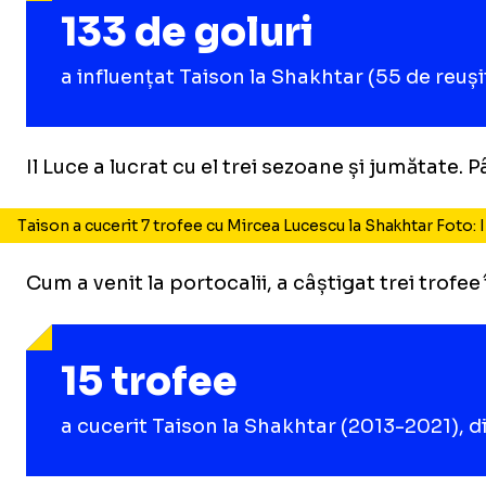
133 de goluri
a influențat Taison la Shakhtar (55 de reuși
Il Luce a lucrat cu el trei sezoane și jumătate. P
Taison a cucerit 7 trofee cu Mircea Lucescu la Shakhtar Foto:
Cum a venit la portocalii, a câștigat trei trofe
15 trofee
a cucerit Taison la Shakhtar (2013-2021), d