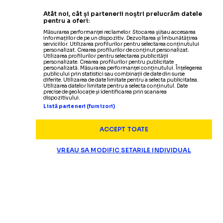
Atât noi, cât și partenerii noștri prelucrăm datele
pentru a oferi:
Măsurarea performanței reclamelor. Stocarea și/sau accesarea
informațiilor de pe un dispozitiv. Dezvoltarea și îmbunătățirea
serviciilor. Utilizarea profilurilor pentru selectarea conținutului
personalizat. Crearea profilurilor de conținut personalizat.
Utilizarea profilurilor pentru selectarea publicității
personalizate. Crearea profilurilor pentru publicitate
personalizată. Măsurarea performanței conținutului. Înțelegerea
publicului prin statistici sau combinații de date din surse
diferite. Utilizarea de date limitate pentru a selecta publicitatea.
Utilizarea datelor limitate pentru a selecta conținutul. Date
precise de geolocație și identificarea prin scanarea
dispozitivului.
Listă parteneri (furnizori)
ACCEPT TOATE
VREAU SA MODIFIC SETARILE INDIVIDUAL