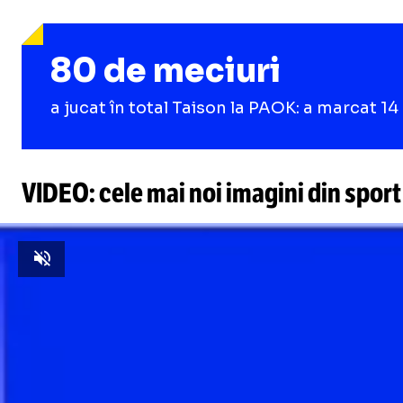
80 de meciuri
a jucat în total Taison la PAOK: a marcat 14 
VIDEO: cele mai noi imagini din sport
Unmute