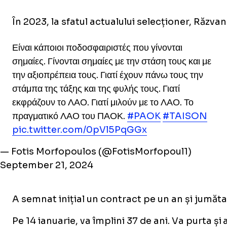
În 2023, la sfatul actualului selecționer, Răzva
Είναι κάποιοι ποδοσφαιριστές που γίνονται
σημαίες. Γίνονται σημαίες με την στάση τους και με
την αξιοπρέπεια τους. Γιατί έχουν πάνω τους την
στάμπα της τάξης και της φυλής τους. Γιατί
εκφράζουν το ΛΑΟ. Γιατί μιλούν με το ΛΑΟ. Το
πραγματικό ΛΑΟ του ΠΑΟΚ.
#PAOK
#TAISON
pic.twitter.com/0pVl5PqGGx
— Fotis Morfopoulos (@FotisMorfopoul1)
September 21, 2024
A semnat inițial un contract pe un an și jumăta
Pe 14 ianuarie, va împlini 37 de ani. Va purta și