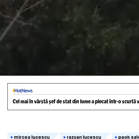
/
Unmute
Cel mai în vârstă șef de stat din lume a plecat într-o scurtă
mircea lucescu
razvan lucescu
paok sal