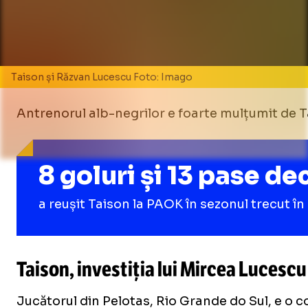
Taison și Răzvan Lucescu Foto: Imago
Antrenorul alb-negrilor e foarte mulțumit de Tai
8 goluri și 13 pase de
a reușit Taison la PAOK în sezonul trecut î
Taison, investiția lui Mircea Lucescu
Jucătorul din Pelotas, Rio Grande do Sul, e o c