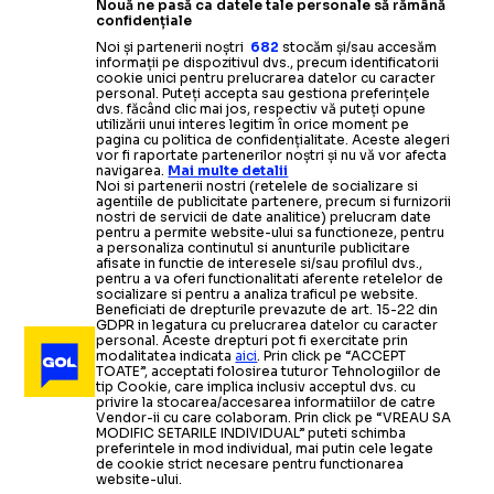
Nouă ne pasă ca datele tale personale să rămână
confidențiale
Noi și partenerii noștri
682
stocăm și/sau accesăm
informații pe dispozitivul dvs., precum identificatorii
cookie unici pentru prelucrarea datelor cu caracter
personal. Puteți accepta sau gestiona preferințele
dvs. făcând clic mai jos, respectiv vă puteți opune
utilizării unui interes legitim în orice moment pe
pagina cu politica de confidențialitate. Aceste alegeri
vor fi raportate partenerilor noștri și nu vă vor afecta
navigarea.
Mai multe detalii
Noi si partenerii nostri (retelele de socializare si
agentiile de publicitate partenere, precum si furnizorii
nostri de servicii de date analitice) prelucram date
pentru a permite website-ului sa functioneze, pentru
a personaliza continutul si anunturile publicitare
afisate in functie de interesele si/sau profilul dvs.,
pentru a va oferi functionalitati aferente retelelor de
socializare si pentru a analiza traficul pe website.
Beneficiati de drepturile prevazute de art. 15-22 din
GDPR in legatura cu prelucrarea datelor cu caracter
personal. Aceste drepturi pot fi exercitate prin
modalitatea indicata
aici
. Prin click pe “ACCEPT
TOATE”, acceptati folosirea tuturor Tehnologiilor de
tip Cookie, care implica inclusiv acceptul dvs. cu
privire la stocarea/accesarea informatiilor de catre
Vendor-ii cu care colaboram. Prin click pe “VREAU SA
MODIFIC SETARILE INDIVIDUAL” puteti schimba
preferintele in mod individual, mai putin cele legate
de cookie strict necesare pentru functionarea
website-ului.