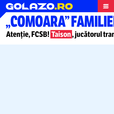
Europa League
„COMOARA” FAMILIE
Atenție, FCSB!
Taison
, jucătorul tr