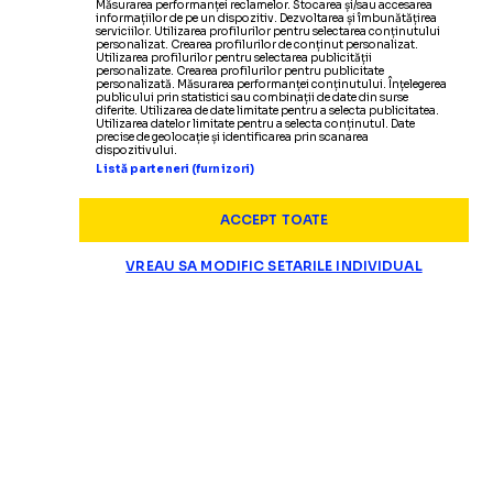
Măsurarea performanței reclamelor. Stocarea și/sau accesarea
informațiilor de pe un dispozitiv. Dezvoltarea și îmbunătățirea
serviciilor. Utilizarea profilurilor pentru selectarea conținutului
personalizat. Crearea profilurilor de conținut personalizat.
Utilizarea profilurilor pentru selectarea publicității
personalizate. Crearea profilurilor pentru publicitate
personalizată. Măsurarea performanței conținutului. Înțelegerea
publicului prin statistici sau combinații de date din surse
diferite. Utilizarea de date limitate pentru a selecta publicitatea.
Utilizarea datelor limitate pentru a selecta conținutul. Date
precise de geolocație și identificarea prin scanarea
dispozitivului.
Listă parteneri (furnizori)
ACCEPT TOATE
VREAU SA MODIFIC SETARILE INDIVIDUAL