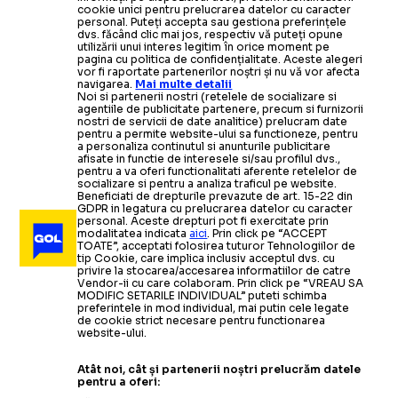
cookie unici pentru prelucrarea datelor cu caracter
personal. Puteți accepta sau gestiona preferințele
dvs. făcând clic mai jos, respectiv vă puteți opune
utilizării unui interes legitim în orice moment pe
pagina cu politica de confidențialitate. Aceste alegeri
vor fi raportate partenerilor noștri și nu vă vor afecta
navigarea.
Mai multe detalii
Noi si partenerii nostri (retelele de socializare si
agentiile de publicitate partenere, precum si furnizorii
nostri de servicii de date analitice) prelucram date
pentru a permite website-ului sa functioneze, pentru
a personaliza continutul si anunturile publicitare
afisate in functie de interesele si/sau profilul dvs.,
pentru a va oferi functionalitati aferente retelelor de
socializare si pentru a analiza traficul pe website.
Beneficiati de drepturile prevazute de art. 15-22 din
GDPR in legatura cu prelucrarea datelor cu caracter
personal. Aceste drepturi pot fi exercitate prin
modalitatea indicata
aici
. Prin click pe “ACCEPT
TOATE”, acceptati folosirea tuturor Tehnologiilor de
tip Cookie, care implica inclusiv acceptul dvs. cu
privire la stocarea/accesarea informatiilor de catre
Vendor-ii cu care colaboram. Prin click pe “VREAU SA
MODIFIC SETARILE INDIVIDUAL” puteti schimba
preferintele in mod individual, mai putin cele legate
de cookie strict necesare pentru functionarea
website-ului.
Atât noi, cât și partenerii noștri prelucrăm datele
pentru a oferi: