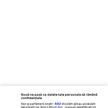
Nouă ne pasă ca datele tale personale să rămână
confidențiale
Noi și partenerii noștri
682
stocăm și/sau accesăm
informații pe dispozitivul dvs., precum identificatorii