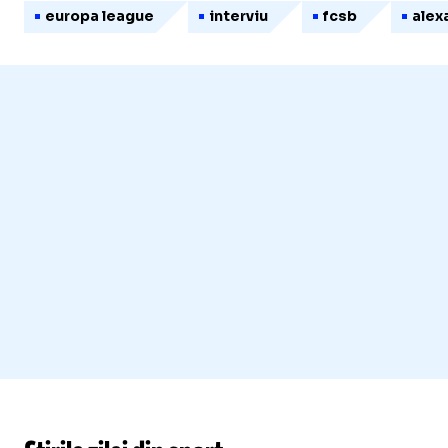
europa league
interviu
fcsb
alex