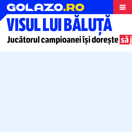
Superliga
VISUL LUI BĂLUȚĂ
Jucătorul campioanei își dorește
să 