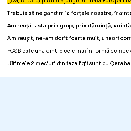
„Da, cred că putem ajunge în finala Europa Le
Trebuie să ne gândim la forțele noastre, înain
Am reușit asta prin grup, prin dăruință, voinț
Am reușit, ne-am dorit foarte mult, uneori conte
FCSB este una dintre cele mai în formă echipe d
Ultimele 2 meciuri din faza ligii sunt cu Qaraba