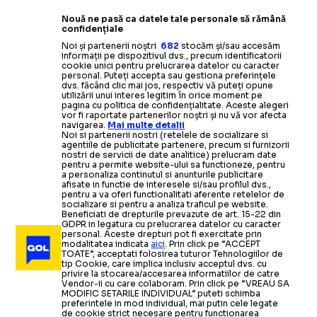
Nouă ne pasă ca datele tale personale să rămână
confidențiale
Noi și partenerii noștri
682
stocăm și/sau accesăm
informații pe dispozitivul dvs., precum identificatorii
cookie unici pentru prelucrarea datelor cu caracter
personal. Puteți accepta sau gestiona preferințele
dvs. făcând clic mai jos, respectiv vă puteți opune
utilizării unui interes legitim în orice moment pe
pagina cu politica de confidențialitate. Aceste alegeri
vor fi raportate partenerilor noștri și nu vă vor afecta
navigarea.
Mai multe detalii
Noi si partenerii nostri (retelele de socializare si
agentiile de publicitate partenere, precum si furnizorii
nostri de servicii de date analitice) prelucram date
pentru a permite website-ului sa functioneze, pentru
a personaliza continutul si anunturile publicitare
afisate in functie de interesele si/sau profilul dvs.,
pentru a va oferi functionalitati aferente retelelor de
socializare si pentru a analiza traficul pe website.
Beneficiati de drepturile prevazute de art. 15-22 din
GDPR in legatura cu prelucrarea datelor cu caracter
personal. Aceste drepturi pot fi exercitate prin
modalitatea indicata
aici
. Prin click pe “ACCEPT
TOATE”, acceptati folosirea tuturor Tehnologiilor de
tip Cookie, care implica inclusiv acceptul dvs. cu
privire la stocarea/accesarea informatiilor de catre
Vendor-ii cu care colaboram. Prin click pe “VREAU SA
MODIFIC SETARILE INDIVIDUAL” puteti schimba
preferintele in mod individual, mai putin cele legate
de cookie strict necesare pentru functionarea