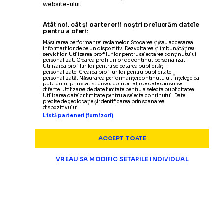
website-ului.
Atât noi, cât și partenerii noștri prelucrăm datele
pentru a oferi:
Măsurarea performanței reclamelor. Stocarea și/sau accesarea
informațiilor de pe un dispozitiv. Dezvoltarea și îmbunătățirea
serviciilor. Utilizarea profilurilor pentru selectarea conținutului
personalizat. Crearea profilurilor de conținut personalizat.
Utilizarea profilurilor pentru selectarea publicității
personalizate. Crearea profilurilor pentru publicitate
personalizată. Măsurarea performanței conținutului. Înțelegerea
publicului prin statistici sau combinații de date din surse
diferite. Utilizarea de date limitate pentru a selecta publicitatea.
Utilizarea datelor limitate pentru a selecta conținutul. Date
precise de geolocație și identificarea prin scanarea
dispozitivului.
Listă parteneri (furnizori)
ACCEPT TOATE
VREAU SA MODIFIC SETARILE INDIVIDUAL