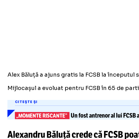
Alex Băluță a ajuns gratis la FCSB la începutul
Mijlocașul a evoluat pentru FCSB în 65 de partid
CITEȘTE ȘI
Un fost antrenor al lui FCSB 
„MOMENTE RISCANTE”
Alexandru Băluță crede că FCSB poat