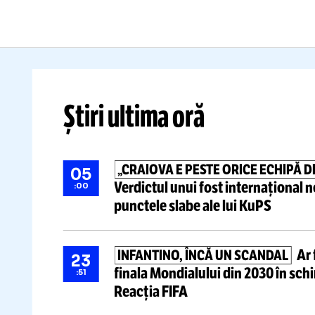
Ar fi promis Marocului
finala
De
Mondialului din 2030
în
a
schimbul unui favor »
„D
Reacția FIFA
ca
Citește mai mult