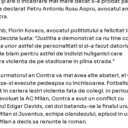
catul jucatorului a facut deja recurs. "Este o
ma instanţă. Recursul este declarat deja. Nu 
ală. Sunt o grămadă de lacune în dosar. Nu au
tori şi are o încadrare mai mare decât s-a 
m", a declarat Petru Antoniu Rusu Aspru, av
Contra.
schimb, Florin Kovacs, avocatul politistului a 
tru decizia luata: "Justitia a demonstrat ca 
luenta unor astfel de personalitati si si-a fac
vot de blam pentru astfel de indivizi huligani
nsfera violenta de pe stadioane in plina stra
a in urmatorul an Contra va mai avea alte abat