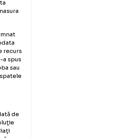
part nasul si i-ar
litistul a avut
ului care si-a
leiu, odata
vat peste masura
fost condamnat
 termine odata
. Voi face recurs
vocatul mi-a spus
fel de proba sau
n nume pe spatele