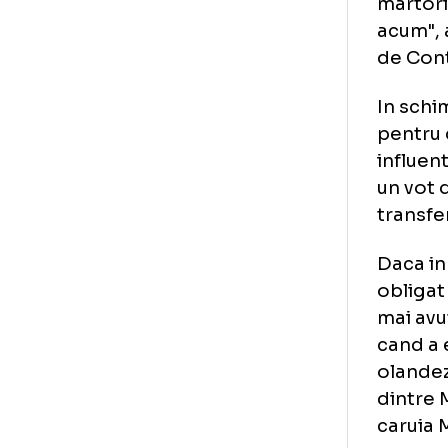
Avo
pri
fin
mar
acu
de 
In 
pen
inf
un 
tra
Dac