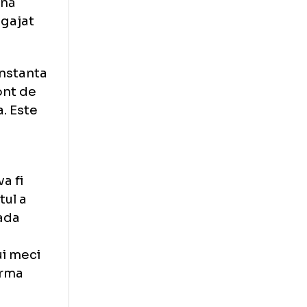
 soluţie dată de
este o soluţie
 fost audiaţi
probat până
ocatul angajat
felicitat instanta
nu tine cont de
ut datoria. Este
ci care
da."
eri, el va fi