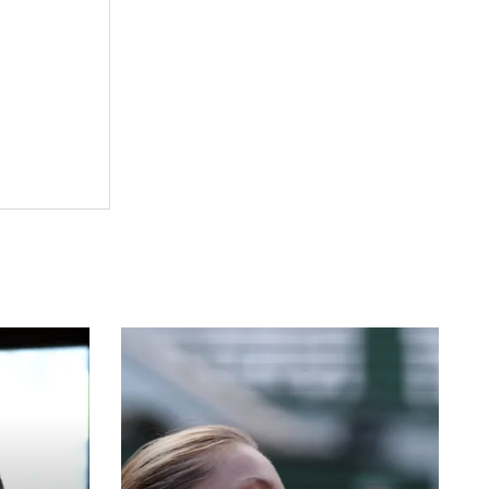
d deportivo
suspendare
are
s
s
u rusu
oniu