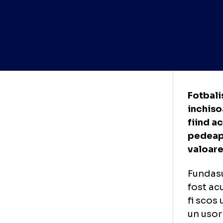
Fot
inc
fii
ped
va
Fun