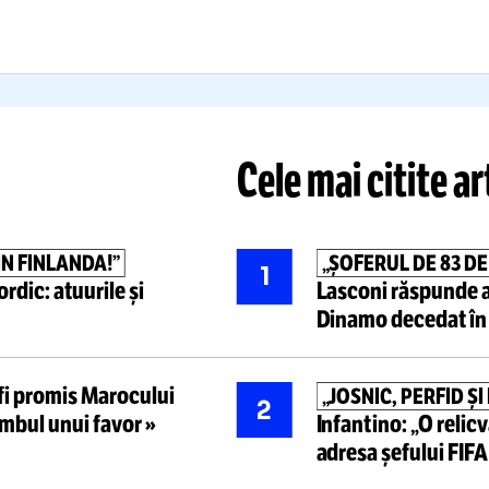
INTER”
cizia luată de Dinamo după
ccidentul de la Câmpulung:
VIDEO.
Bogd
au puțin bugetul peste
aplaudă
dec
p” + Ce urmează
scoate din l
Citește mai mult
Citește mai mult