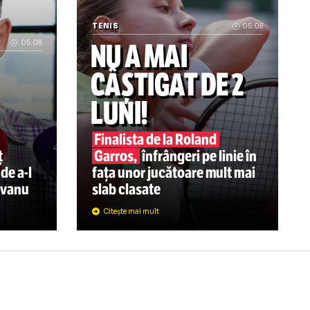
 Ar fi promis Marocului finala Mondialului din 2030 în schi
„Trauma e foarte grea” Decizia luată 
TENIS
NU A MAI
05.08
VU A
CÂȘTIGAT DE
-O
LA
LUNI!