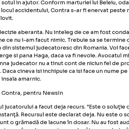
t acuzat de politistul Adrian Beleiu ca i-ar fi s
scos un dinte intr-un scandal. In iunie 2006, po
usor accident de circulatie cu sotia fotbalist
mat sotul in ajutor. Conform marturiei lui Be
ns la locul accidentului, Contra s-ar fi ener
-ar fi lovit.
e o decizie aberanta. Nu inteleg de ce am 
vreme ce nu i-am facut nimic. Trebuie sa se
hotia din sistemul judecatoresc din Romania
voi merge si pana Haga, daca va fi nevoie. A
doamna judecator nu a tinut cont de niciun 
tori. Daca cineva isi inchipuie ca isi face u
, se insala amarnic.
smin Contra, pentru NewsIn