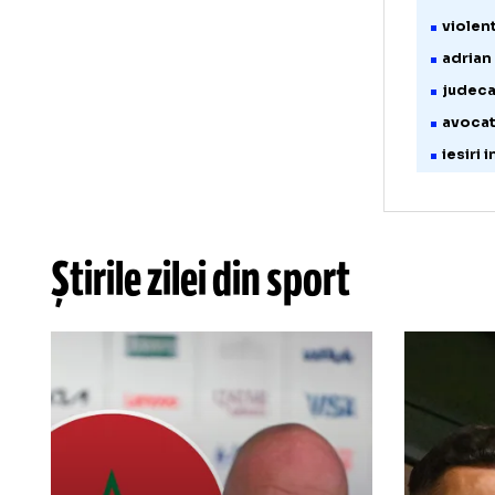
* art
p
f
p
p
v
a
j
a
i