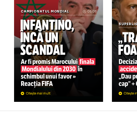
Știrile zilei din sport
CAMPIONATUL MONDIAL
05.08
INFANTINO,
SU
ÎNCĂ UN
„
SCANDAL
F