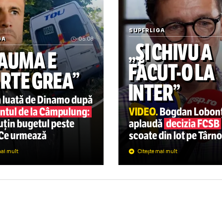
Infantino, încă un scandal
SUPERLIGA
PERLIGA
05.08
„ȘI CHI
TRAUMA E
FĂCUT
OARTE GREA”