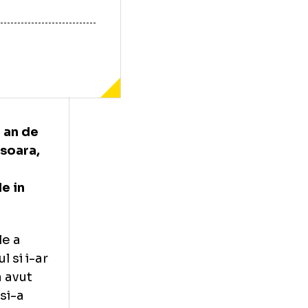
re de un an de
riei Timisoara,
aceasta
une morale in
i nationale a