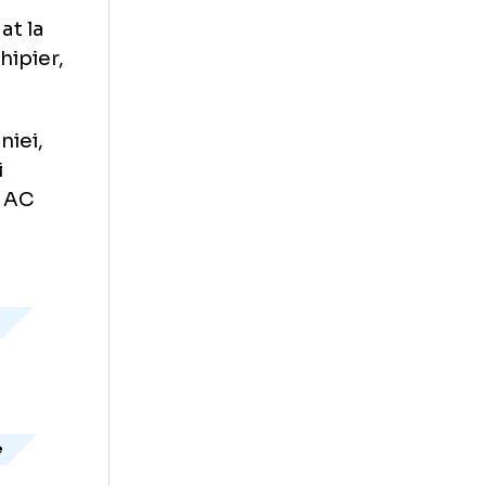
Fotbalistul a
. In perioada
flict cu
inalul unui meci
pisod in urma
ra s-a luat la
 alt coechipier,
ala Romaniei,
st la Poli
o Alaves, AC