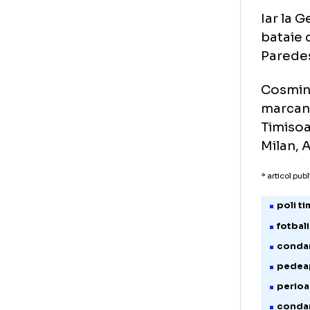
obl
mai
can
ola
din
car
Iar
bat
Pa
Cos
mar
Tim
Mil