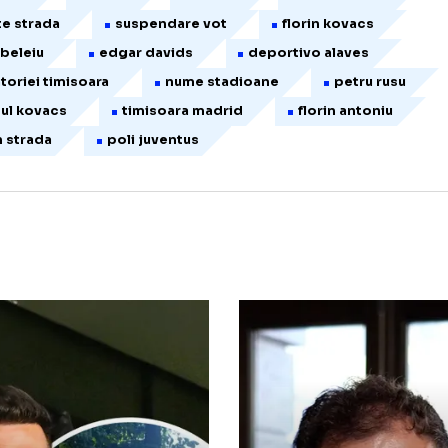
icol publicat inițial pe Hotnews.ro
oli timisoara
cosmin adrian
atletico madri
otbalistul cosmin contra
fundasul cosmin contra
condamnare cu suspendare
cosmin contra
edeapsa cu inchisoarea
petru antoniu rusu aspru
erioada de proba
condamnare inchisoare
condamnat
contra
cosmin
cosmin m
iolente strada
suspendare vot
florin kovac
drian beleiu
edgar davids
deportivo alave
udecatoriei timisoara
nume stadioane
petr
vocatul kovacs
timisoara madrid
florin ant
esiri in strada
poli juventus