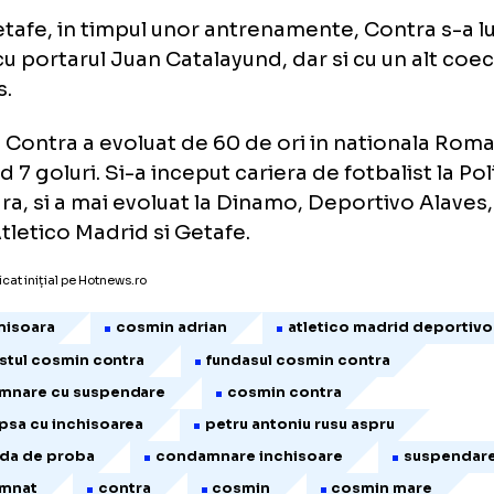
igat sa-si execute pedeapsa cu inchisoarea. 
 avut in cariera iesiri violente fata de colegi
d a evoluat la AC Milan, Contra a avut un con
ndezul Edgar Davids, cei doi batandu-se la f
tre Milan si Juventus, echipa olandezului, e
uia Milan a decis sa renunte la roman.
 la Getafe, in timpul unor antrenamente, Cont
aie cu portarul Juan Catalayund, dar si cu un
redes.
min Contra a evoluat de 60 de ori in nation
cand 7 goluri. Si-a inceput cariera de fotbali
isoara, si a mai evoluat la Dinamo, Deportiv
an, Atletico Madrid si Getafe.