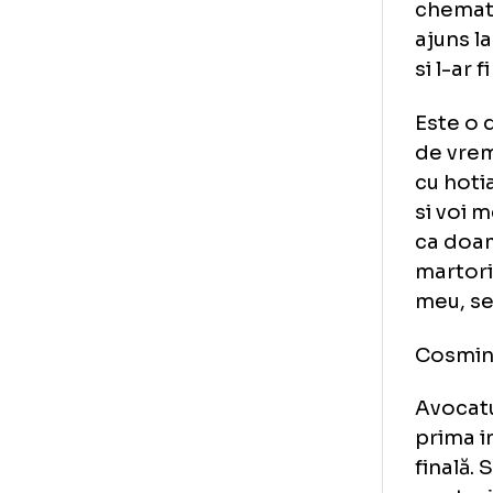
fos
fi 
un 
che
aju
si l
Est
de 
cu 
si 
ca 
mar
meu
Co