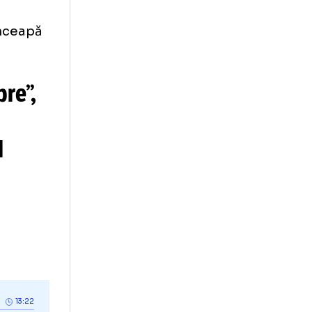
iunea noului
și aspirațiile
ă preia banca
nonim care le-a
ited.
 gata să înceapă
și umbre”,
despre