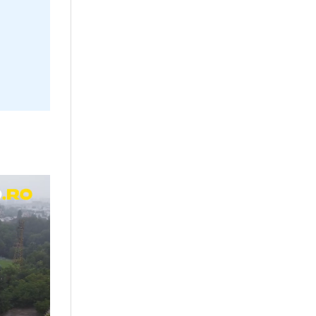
12:43
ENDIJA
-
FCSB
nul din Skopje
minar al Ligii