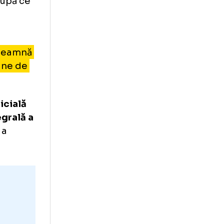
împotriva
diților, după ce
tare.
ește să
ceea ce înseamnă
ouă milioane de
ngere oficială
area integrală a
e dolari”
, a