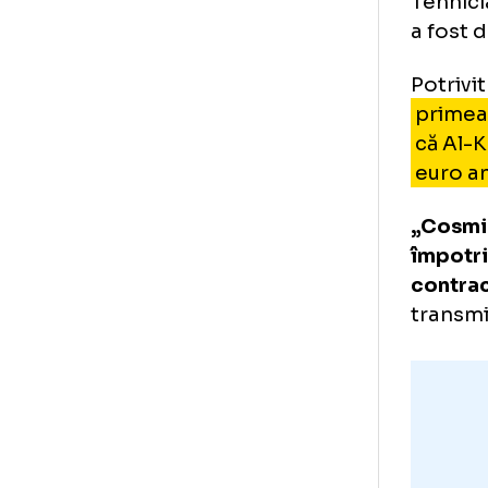
Co
ce
Teh
a f
Pot
pr
că
eu
„Co
împ
con