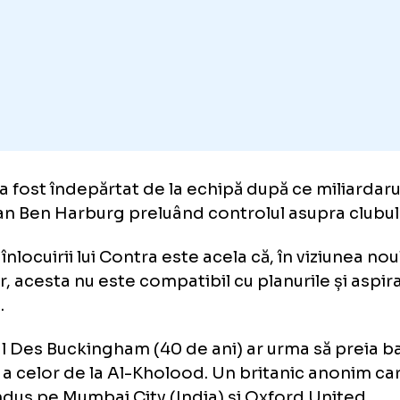
nsmis publicația saudită.
tra a fost îndepărtat de la echipă după ce m
rican Ben Harburg preluând controlul asupr