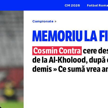
CM 2026
Campionate
MEMORIU L
Cosmin Contra
c
de la
Al-Kholood,
demis » Ce sumă 