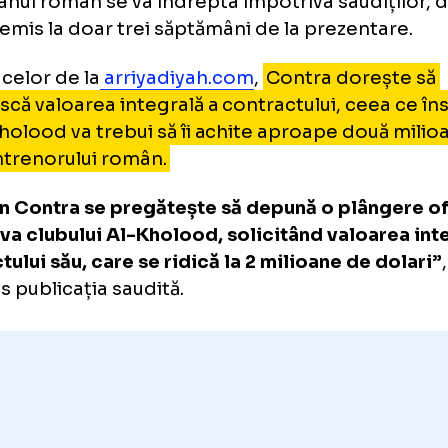
smin Contra, plângere la FIFA 
lor de la
Al-Kholood
nicianul român se va îndrepta împotriva sau
ost demis la doar trei săptămâni de la prezen
rivit celor de la
arriyadiyah.com
,
Contra dor
imească valoarea integrală a contractului, 
 Al-Kholood va trebui să îi achite aproape d
ro antrenorului român.
smin Contra se pregătește să depună o plâ
otriva clubului Al-Kholood, solicitând valo
tractului său, care se ridică la 2 milioane d