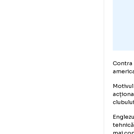
tra
Con
ame