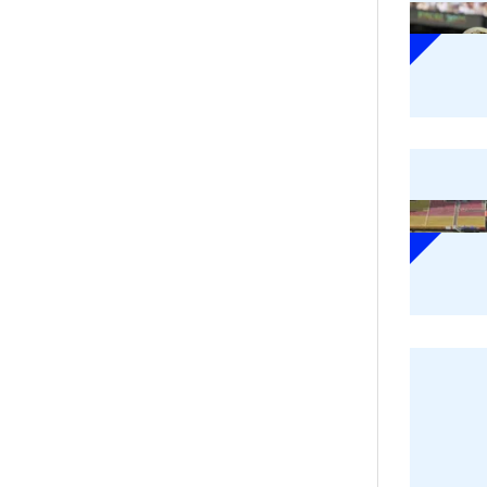
pă
R
Ci