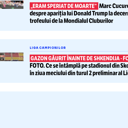
rinții săi adoptivi, furios pe su
apid
tește și
CAMPIONATE
Ma
„ERAM SPERIAT DE MOARTE”
despre apariția lui
Donald Trum
trofeului de la Mondialul Clubur