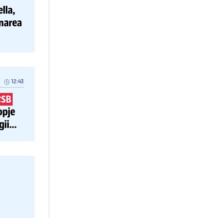
biectul
13:22
rc Cucurella,
p
la decernarea
ilor