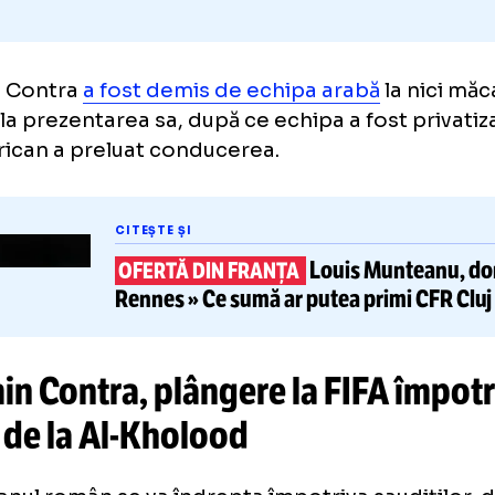
smin Contra
a fost demis de echipa arabă
la
ă de la prezentarea sa, după ce echipa a fost 
american a preluat conducerea.
CITEȘTE ȘI
Louis Munt
OFERTĂ DIN FRANȚA
Rennes »
Ce sumă ar putea prim