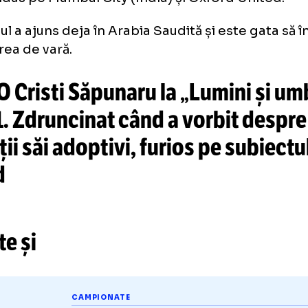
ivul înlocuirii lui Contra este acela că, în viz
ionar, acesta nu este compatibil cu planurile 
bului.
lezul Des Buckingham (40 de ani) ar urma s
nică a celor de la Al-Kholood. Un britanic a
 condus pe Mumbai City (India) și Oxford Un
tanicul a ajuns deja în Arabia Saudită și este
gătirea de vară.
DEO Cristi Săpunaru la „Lumini 
. 11. Zdruncinat când a vorbit 