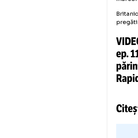
Mot
acț
clu
Eng
teh
mai
Bri
pre
VI
ep