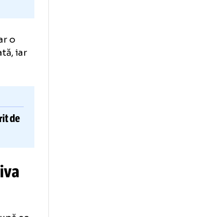
 nici măcar o
privatizată, iar
eanu, dorit de
i CFR Cluj