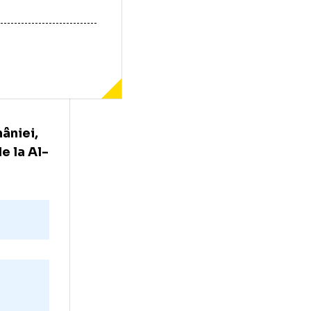
er al României,
a celor de la Al-
te