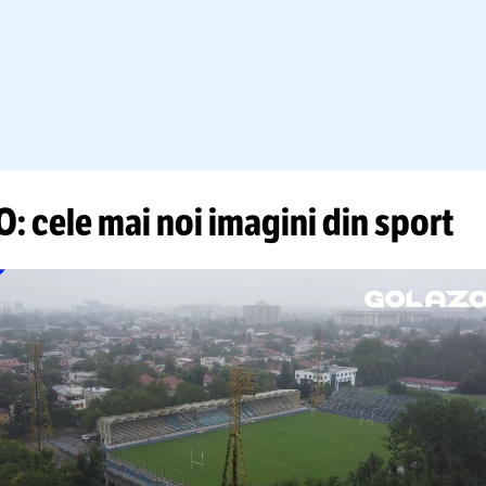
LIGA CAMPIONILOR
GAZON GĂURIT ÎNAINTE DE SHK
FOTO.
Ce se întâmplă pe
stadio
în ziua meciului din turul 2 preli
Campionilor