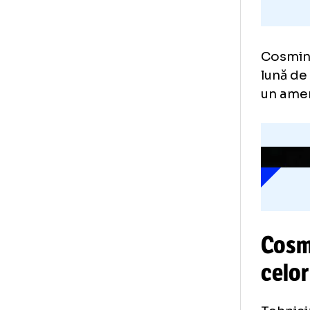
Co
lun
un 