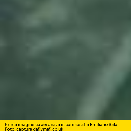
Prima imagine cu aeronava in care se afla Emiliano Sala
Foto: captura dailymail.co.uk