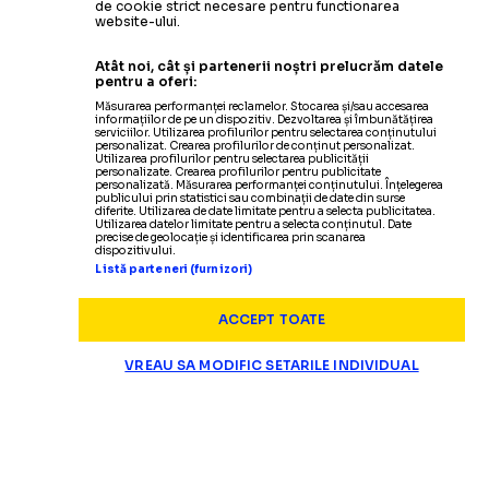
de cookie strict necesare pentru functionarea
website-ului.
Atât noi, cât și partenerii noștri prelucrăm datele
pentru a oferi:
Măsurarea performanței reclamelor. Stocarea și/sau accesarea
informațiilor de pe un dispozitiv. Dezvoltarea și îmbunătățirea
serviciilor. Utilizarea profilurilor pentru selectarea conținutului
personalizat. Crearea profilurilor de conținut personalizat.
Utilizarea profilurilor pentru selectarea publicității
personalizate. Crearea profilurilor pentru publicitate
personalizată. Măsurarea performanței conținutului. Înțelegerea
publicului prin statistici sau combinații de date din surse
diferite. Utilizarea de date limitate pentru a selecta publicitatea.
Utilizarea datelor limitate pentru a selecta conținutul. Date
precise de geolocație și identificarea prin scanarea
dispozitivului.
Listă parteneri (furnizori)
ACCEPT TOATE
VREAU SA MODIFIC SETARILE INDIVIDUAL