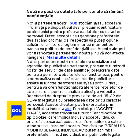
Nouă ne pasă ca datele tale personale să rămână
confidențiale
Noi și partenerii noștri
682
stocăm și/sau accesăm
informații pe dispozitivul dvs., precum identificatorii
cookie unici pentru prelucrarea datelor cu caracter
personal. Puteți accepta sau gestiona preferințele
dvs. făcând clic mai jos, respectiv vă puteți opune
utilizării unui interes legitim în orice moment pe
pagina cu politica de confidențialitate. Aceste alegeri
vor fi raportate partenerilor noștri și nu vă vor afecta
navigarea.
Mai multe detalii
Noi si partenerii nostri (retelele de socializare si
agentiile de publicitate partenere, precum si furnizorii
nostri de servicii de date analitice) prelucram date
pentru a permite website-ului sa functioneze, pentru
a personaliza continutul si anunturile publicitare
afisate in functie de interesele si/sau profilul dvs.,
pentru a va oferi functionalitati aferente retelelor de
socializare si pentru a analiza traficul pe website.
Beneficiati de drepturile prevazute de art. 15-22 din
GDPR in legatura cu prelucrarea datelor cu caracter
personal. Aceste drepturi pot fi exercitate prin
modalitatea indicata
aici
. Prin click pe “ACCEPT
TOATE”, acceptati folosirea tuturor Tehnologiilor de
tip Cookie, care implica inclusiv acceptul dvs. cu
privire la stocarea/accesarea informatiilor de catre
Vendor-ii cu care colaboram. Prin click pe “VREAU SA
MODIFIC SETARILE INDIVIDUAL” puteti schimba
preferintele in mod individual, mai putin cele legate