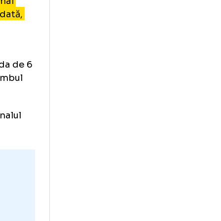
 de la Real
ono, cel mai
e și, totodată,
 tricoul
e o perioada de 6
ro în schimbul
ână la finalul