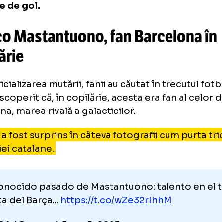
este cota lui Mastantuono, conform Tran
nivel de seniori, argentinianul a petrecut un
er Plate, acolo unde a jucat 61 de meciuri în
petițiile și a înscris 10 goluri. De asemenea
7 pase de gol.
anco Mastantuono, fan Barcelo
pilărie
ă oficializarea mutării, fanii au căutat în trec
au descoperit că, în copilărie, acesta era fan 