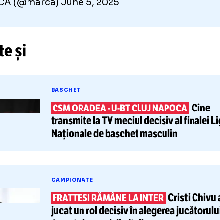
celona, marea rivală a galacticilor.
esta a fost surprins în câteva fotografii cum 
rmației catalane.
desconocido pasado de Mastantuono: talento
iseta del Barça...
https://t.co/wZe32rIhhM
MARCA (@marca)
June 5, 2025
tește și