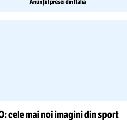
BASCHET
CSM ORADEA
-
U-BT
CLUJ NAPO
transmite la TV
meciul decisiv
al
Naționale de baschet masculin
CAMPIONATE
Cr
FRATTESI RĂMÂNE LA INTER
jucat un rol decisiv în alegerea 
Anunțul presei din Italia