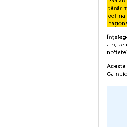
Fr
M
„G
tân
cel
naț
Înț
ani
noi
Ace
Cam