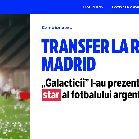
CM 2026
Campionate
TRANSFER 
MADRID
„Galacticii”
l-au
p
star
al fotbalului