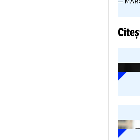
Bar
Ac
fo
El 
cam
— 
Ci