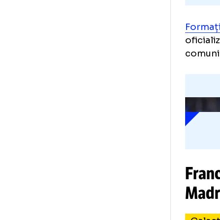
For
ofi
co