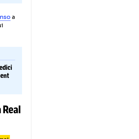
 Xabi Alonso
a
mediul unui
Trei medici
RI
unui document
ului