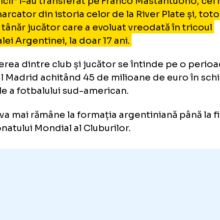
anco Mastantuono, noul jucător
adrid
alacticii” l-au transferat pe Franco Mastantu
ăr marcator din istoria celor de la River Plat
 mai tânăr jucător care a evoluat vreodată în
ionalei Argentinei, la doar 17 ani.
elegerea dintre club și jucător se întinde p
, Real Madrid achitând 45 de milioane de eu
i stele a fotbalului sud-american.
sta va mai rămâne la formația argentiniană p
pionatului Mondial al Cluburilor.