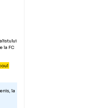
sfermarkt
 singur sezon la
 toate
, acesta a oferit
na în
utul fotbalistului
al celor de la FC