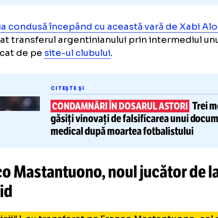
mația condusă începând cu această vară de
cializat transferul argentinianului prin inter
municat de pe
site-ul clubului
.
CITEȘTE ȘI
CONDAMNĂRI ÎN DOSARUL ASTO
găsiți vinovați de
falsificarea 
medical după moartea fotbalist