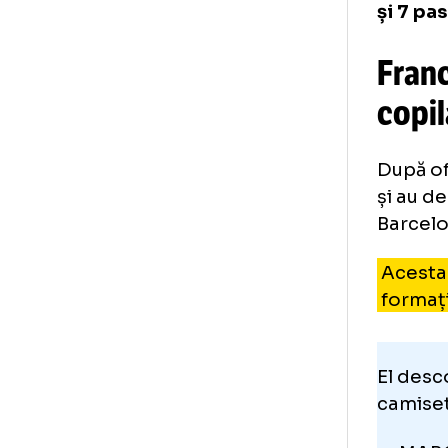
La 
Riv
com
și 
Fr
co
Dup
și 