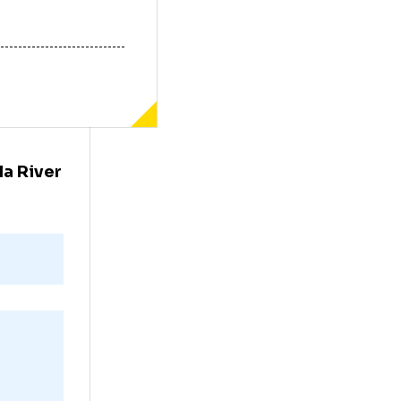
 a uimit la River
Madrid.
te