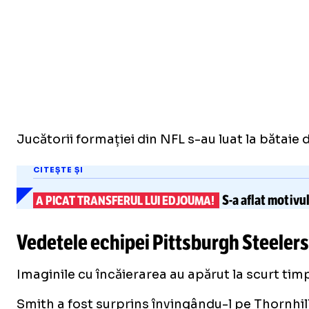
Jucătorii formației din NFL s-au luat la bătaie
CITEȘTE ȘI
S-a
aflat motivul
A PICAT TRANSFERUL LUI EDJOUMA!
Vedetele echipei Pittsburgh Steeler
Imaginile cu încăierarea au apărut la scurt timp 
Smith a fost surprins învingându-l pe Thornhill