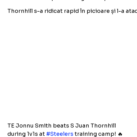
Thornhill s-a ridicat rapid în picioare și l-a at
TE Jonnu Smith beats S Juan Thornhill
during 1v1s at
#Steelers
training camp! 🔥