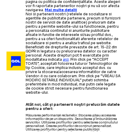
pagina cu politica de confidențialitate. Aceste alegeri
vor fi raportate partenerilor noștri și nu vă vor afecta
navigarea.
Mai multe detalii
Noi si partenerii nostri (retelele de socializare si
agentiile de publicitate partenere, precum si furnizorii
nostri de servicii de date analitice) prelucram date
pentru a permite website-ului sa functioneze, pentru
a personaliza continutul si anunturile publicitare
afisate in functie de interesele si/sau profilul dvs.,
pentru a va oferi functionalitati aferente retelelor de
socializare si pentru a analiza traficul pe website.
Beneficiati de drepturile prevazute de art. 15-22 din
GDPR in legatura cu prelucrarea datelor cu caracter
personal. Aceste drepturi pot fi exercitate prin
modalitatea indicata
aici
. Prin click pe “ACCEPT
TOATE”, acceptati folosirea tuturor Tehnologiilor de
tip Cookie, care implica inclusiv acceptul dvs. cu
privire la stocarea/accesarea informatiilor de catre
Vendor-ii cu care colaboram. Prin click pe “VREAU SA
MODIFIC SETARILE INDIVIDUAL” puteti schimba
preferintele in mod individual, mai putin cele legate
de cookie strict necesare pentru functionarea
website-ului.
Atât noi, cât și partenerii noștri prelucrăm datele
pentru a oferi:
Măsurarea performanței reclamelor. Stocarea și/sau accesarea
informațiilor de pe un dispozitiv. Dezvoltarea și îmbunătățirea
serviciilor. Utilizarea profilurilor pentru selectarea conținutului
personalizat. Crearea profilurilor de conținut personalizat.
Utilizarea profilurilor pentru selectarea publicității