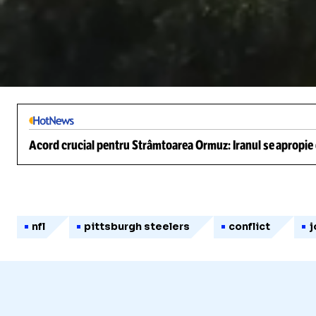
/
Unmute
Acord crucial pentru Strâmtoarea Ormuz: Iranul se apropie d
nfl
pittsburgh steelers
conflict
j