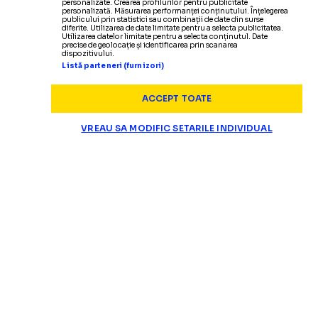
personalizate. Crearea profilurilor pentru publicitate
personalizată. Măsurarea performanței conținutului. Înțelegerea
publicului prin statistici sau combinații de date din surse
diferite. Utilizarea de date limitate pentru a selecta publicitatea.
Utilizarea datelor limitate pentru a selecta conținutul. Date
precise de geolocație și identificarea prin scanarea
dispozitivului.
Listă parteneri (furnizori)
ACCEPT TOATE
VREAU SA MODIFIC SETARILE INDIVIDUAL