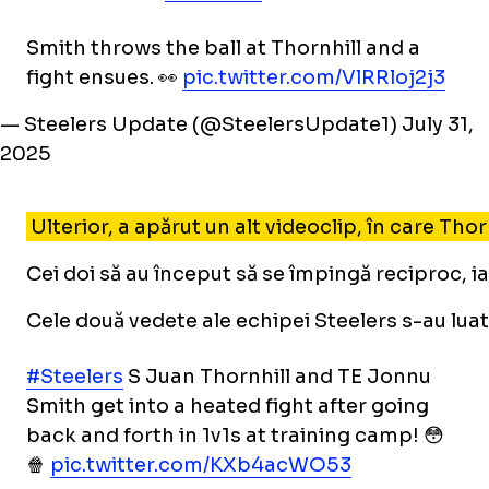
Smith throws the ball at Thornhill and a
fight ensues. 👀
pic.twitter.com/VlRRloj2j3
— Steelers Update (@SteelersUpdate1)
July 31,
2025
Ulterior, a apărut un alt videoclip, în care Tho
Cei doi să au început să se împingă reciproc, ia
Cele două vedete ale echipei Steelers s-au luat 
#Steelers
S Juan Thornhill and TE Jonnu
Smith get into a heated fight after going
back and forth in 1v1s at training camp! 😳
🍿
pic.twitter.com/KXb4acWO53