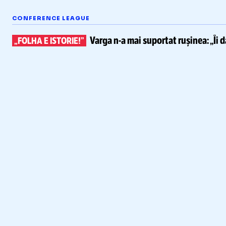
CONFERENCE LEAGUE
Varga
n-a
mai suportat rușinea:
„Îi 
„FOLHA E ISTORIE!”