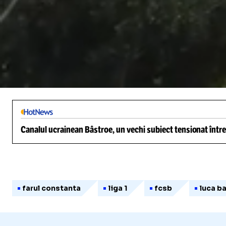
/
Unmute
Canalul ucrainean Bâstroe, un vechi subiect tensionat între
farul constanta
liga 1
fcsb
luca b