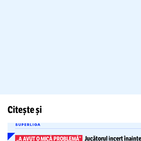
Citește și
SUPERLIGA
Jucătorul incert înaint
„A AVUT O MICĂ PROBLEMĂ”