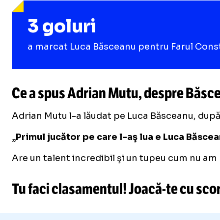
3 goluri
a marcat Luca Băsceanu pentru Farul Constan
Ce a spus Adrian Mutu, despre Băsce
Adrian Mutu l-a lăudat pe Luca Băsceanu, după e
„
Primul jucător pe care l-aş lua e Luca Băsce
Are un talent incredibil şi un tupeu cum nu am 
Tu faci clasamentul!
Joacă-te
cu scor