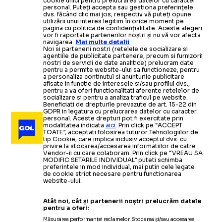
cookie unici pentru prelucrarea datelor cu caracter
personal. Puteți accepta sau gestiona preferințele
dvs. făcând clic mai jos, respectiv vă puteți opune
utilizării unui interes legitim în orice moment pe
pagina cu politica de confidențialitate. Aceste alegeri
vor fi raportate partenerilor noștri și nu vă vor afecta
navigarea.
Mai multe detalii
Noi si partenerii nostri (retelele de socializare si
agentiile de publicitate partenere, precum si furnizorii
nostri de servicii de date analitice) prelucram date
pentru a permite website-ului sa functioneze, pentru
a personaliza continutul si anunturile publicitare
afisate in functie de interesele si/sau profilul dvs.,
pentru a va oferi functionalitati aferente retelelor de
socializare si pentru a analiza traficul pe website.
Beneficiati de drepturile prevazute de art. 15-22 din
GDPR in legatura cu prelucrarea datelor cu caracter
personal. Aceste drepturi pot fi exercitate prin
modalitatea indicata
aici
. Prin click pe “ACCEPT
TOATE”, acceptati folosirea tuturor Tehnologiilor de
tip Cookie, care implica inclusiv acceptul dvs. cu
privire la stocarea/accesarea informatiilor de catre
Vendor-ii cu care colaboram. Prin click pe “VREAU SA
MODIFIC SETARILE INDIVIDUAL” puteti schimba
preferintele in mod individual, mai putin cele legate
de cookie strict necesare pentru functionarea
website-ului.
Atât noi, cât și partenerii noștri prelucrăm datele
pentru a oferi:
Măsurarea performanței reclamelor. Stocarea și/sau accesarea