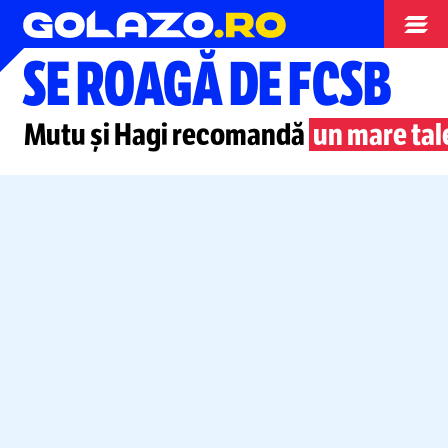
Superliga
SE ROAGĂ DE FCSB
Mutu și Hagi recomandă
un mare tal