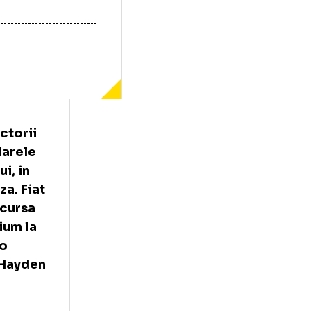
e trei victorii
oro) in Marele
podiumului, in
 de Viteza. Fiat
final de cursa
oc pe podium la
 Dovizioso