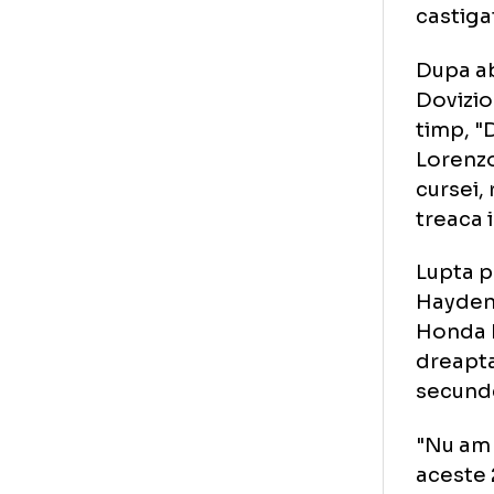
nu 
pu
foa
adj
po
cas
Dup
Dov
tim
Lor
cur
tre
Lup
Hay