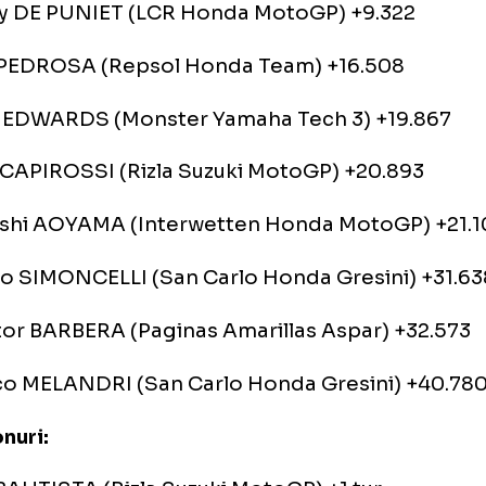
Jorge LORENZO (Fiat Yamaha Team) +1.022
 Andrea DOVIZIOSO (Repsol Honda Team) +1
Nicky HAYDEN (Ducati Marlboro Team) +1.87
Ben SPIES (Monster Yamaha Tech 3) +3.903
 Randy DE PUNIET (LCR Honda MotoGP) +9.3
 Dani PEDROSA (Repsol Honda Team) +16.50
Colin EDWARDS (Monster Yamaha Tech 3) +1
Loris CAPIROSSI (Rizla Suzuki MotoGP) +20.