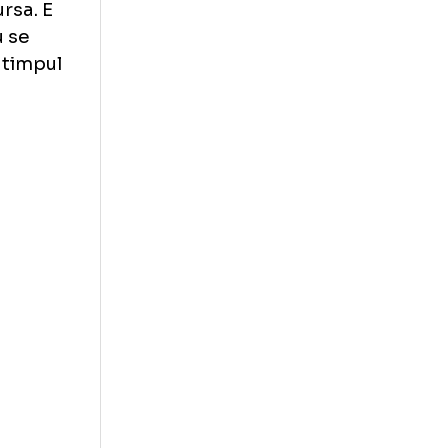
 pe linia
, la doar 0.011
 2005, iar
 E un rezultat
 prima cursa. E
circuit nu se
ligent in timpul
eclarat
99