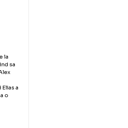
P) +21.100
i) +31.638
+32.573
) +40.780
ruri
ri