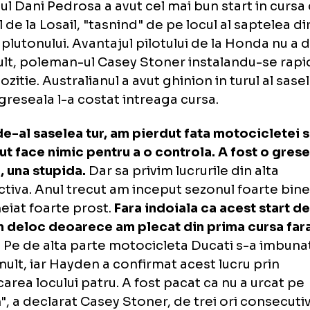
psol Honda) avand castig de cauza in fata 
cati Marlboro).
niolul Dani Pedrosa a avut cel mai bun start
cuitul de la Losail, "tasnind" de pe locul al sa
ntea plutonului. Avantajul pilotului de la Ho
a mult,
poleman
-ul Casey Stoner instaland
ma pozitie. Australianul a avut ghinion in turu
d o greseala l-a costat intreaga cursa.
 cel de-al saselea tur, am pierdut fata motoc
 putut face nimic pentru a o controla. A fos
rma, una stupida.
Dar sa privim lucrurile din
spectiva. Anul trecut am inceput sezonul foa
incheiat foarte prost.
Fara indoiala ca aces