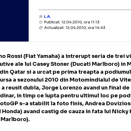
L.A.
Publicat: 12.04.2010, ora 11:13
Actualizat: 12.04.2010, ora 14:43
entino Rossi (Fiat Yamaha) a intrerupt seria d
secutive ale lui Casey Stoner (Ducati Marlb
miu din Qatar si a urcat pe prima treapta a 
ma cursa a sezonului 2010 din Motomindialul
aha a reusit dubla, Jorge Lorenzo avand un 
raordinar, in timp ce lupta pentru ultimul l
sa MotoGP s-a stabilit la foto finis, Andrea