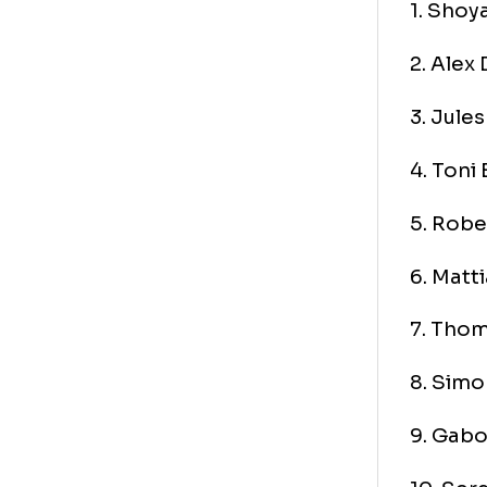
In 
Tec
se 
Deb
com
inc
dis
Rez
1.
2. 
3. 