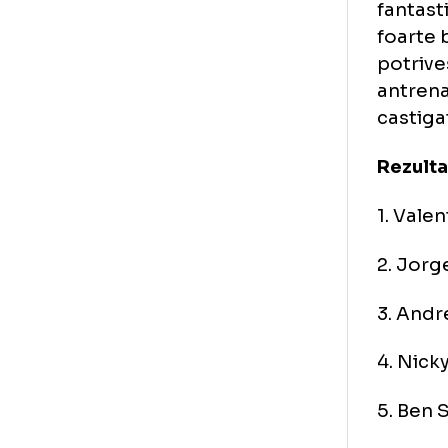
Hon
dre
sec
"Nu
ace
fan
foa
pot
ant
cas
Rez
1. 