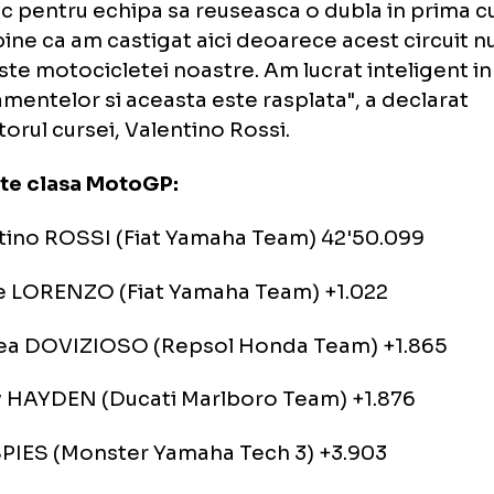
da Repsol s-a dovedit a fi mult mai puternic
apta, Dovizioso terminand pe locul al treilea
unde fata de "Kentucky Kid".
 am mai castigat prima cursa a sezonului din
ste 25 de puncte obtinute aici sunt ca aurul.
tastic pentru echipa sa reuseasca o dubla in
rte bine ca am castigat aici deoarece acest 
riveste motocicletei noastre. Am lucrat inte
renamentelor si aceasta este rasplata", a d
tigatorul cursei, Valentino Rossi.
ultate clasa MotoGP:
Valentino ROSSI (Fiat Yamaha Team) 42'50.0