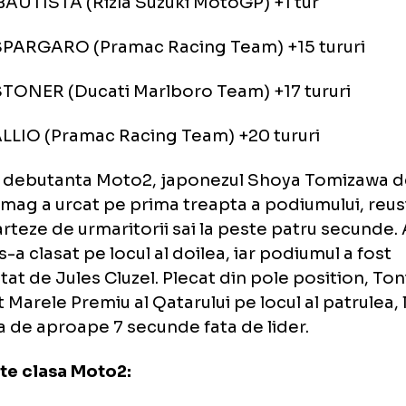
. Hiroshi AOYAMA (Interwetten Honda MotoG
 Marco SIMONCELLI (San Carlo Honda Gresin
 Hector BARBERA (Paginas Amarillas Aspar) 
 Marco MELANDRI (San Carlo Honda Gresini
andonuri:
aro BAUTISTA (Rizla Suzuki MotoGP) +1 tur
ix ESPARGARO (Pramac Racing Team) +15 tu
ey STONER (Ducati Marlboro Team) +17 turu
a KALLIO (Pramac Racing Team) +20 tururi