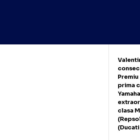
Val
con
Pre
pri
Yam
ext
cla