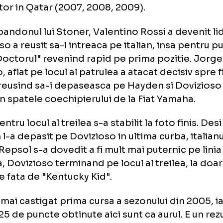
e bun deloc deoarece am plecat din prima c
ncte.
Pe de alta parte motocicleta Ducati s-
rte mult, iar Hayden a confirmat acest lucru 
udecarea locului patru. A fost pacat ca nu a 
dium"
, a declarat Casey Stoner, de trei ori 
tigator in Qatar (2007, 2008, 2009).
a abandonul lui Stoner, Valentino Rossi a de
izioso a reusit sa-l intreaca pe italian, insa
p, "Doctorul" revenind rapid pe prima pozit
enzo, aflat pe locul al patrulea a atacat decis
sei, reusind sa-i depaseasca pe Hayden si D
aca in spatele coechipierului de la Fiat Yama
ta pentru locul al treilea s-a stabilit la foto f
den l-a depasit pe Dovizioso in ultima curba,