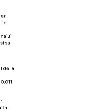
ursa fara
a imbunatatit
prin
urcat pe
consecutiv
venit lider.
 pentru putin
ie. Jorge
iv spre finalul
ovizioso si sa
ha.
inis. Desi
 italianul de la