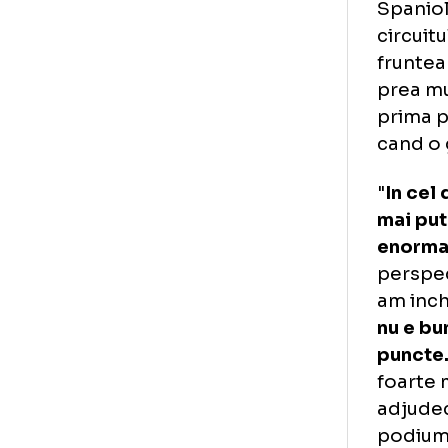
(Re
(Du
Spa
cir
fru
pre
pri
can
"
In
mai
eno
per
am 