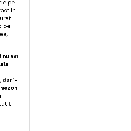
lui Nicky Hayden
 in cursa de pe
ptelea direct in
nda nu a durat
u-se rapid pe
l al saselea,
icletei si nu am
t o greseala
 alta
rte bine, dar l-
t start de sezon