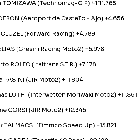
clasa debutanta Moto2, japonezul Shoya To
hnomag a urcat pe prima treapta a podiumul
departeze de urmaritorii sai la peste patru 
on s-a clasat pe locul al doilea, iar podiumu
pletat de Jules Cluzel. Plecat din pole posit
heiat Marele Premiu al Qatarului pe locul al p
tanta de aproape 7 secunde fata de lider.
ultate clasa Moto2:
 Shoya TOMIZAWA (Technomag-CIP) 41'11.76
Alex DEBON (Aeroport de Castello - Ajo) +4
Jules CLUZEL (Forward Racing) +4.789