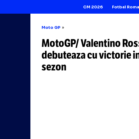
CM 2026
Moto GP
MotoGP/ Valentin
debuteaza cu vict
sezon