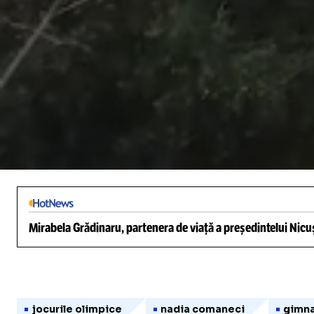
/
Unmute
Mirabela Grădinaru, partenera de viață a președintelui Nicuș
jocurile olimpice
nadia comaneci
gimna