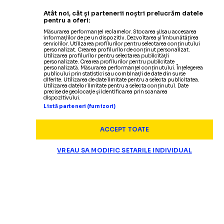
Atât noi, cât și partenerii noștri prelucrăm datele
pentru a oferi:
Măsurarea performanței reclamelor. Stocarea și/sau accesarea
informațiilor de pe un dispozitiv. Dezvoltarea și îmbunătățirea
serviciilor. Utilizarea profilurilor pentru selectarea conținutului
personalizat. Crearea profilurilor de conținut personalizat.
Utilizarea profilurilor pentru selectarea publicității
personalizate. Crearea profilurilor pentru publicitate
personalizată. Măsurarea performanței conținutului. Înțelegerea
publicului prin statistici sau combinații de date din surse
diferite. Utilizarea de date limitate pentru a selecta publicitatea.
Utilizarea datelor limitate pentru a selecta conținutul. Date
precise de geolocație și identificarea prin scanarea
dispozitivului.
Listă parteneri (furnizori)
ACCEPT TOATE
VREAU SA MODIFIC SETARILE INDIVIDUAL