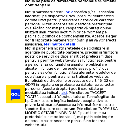
Nouă ne pasă ca datele tale personale să rămână
confidențiale
Noi și partenerii noștri
682
stocăm și/sau accesăm
informații pe dispozitivul dvs., precum identificatorii
cookie unici pentru prelucrarea datelor cu caracter
personal. Puteți accepta sau gestiona preferințele
dvs. făcând clic mai jos, respectiv vă puteți opune
utilizării unui interes legitim în orice moment pe
pagina cu politica de confidențialitate. Aceste alegeri
vor fi raportate partenerilor noștri și nu vă vor afecta
navigarea.
Mai multe detalii
Noi si partenerii nostri (retelele de socializare si
agentiile de publicitate partenere, precum si furnizorii
nostri de servicii de date analitice) prelucram date
pentru a permite website-ului sa functioneze, pentru
a personaliza continutul si anunturile publicitare
afisate in functie de interesele si/sau profilul dvs.,
pentru a va oferi functionalitati aferente retelelor de
socializare si pentru a analiza traficul pe website.
Beneficiati de drepturile prevazute de art. 15-22 din
GDPR in legatura cu prelucrarea datelor cu caracter
personal. Aceste drepturi pot fi exercitate prin
modalitatea indicata
aici
. Prin click pe “ACCEPT
TOATE”, acceptati folosirea tuturor Tehnologiilor de
tip Cookie, care implica inclusiv acceptul dvs. cu
privire la stocarea/accesarea informatiilor de catre
Vendor-ii cu care colaboram. Prin click pe “VREAU SA
MODIFIC SETARILE INDIVIDUAL” puteti schimba
preferintele in mod individual, mai putin cele legate
de cookie strict necesare pentru functionarea
website-ului.