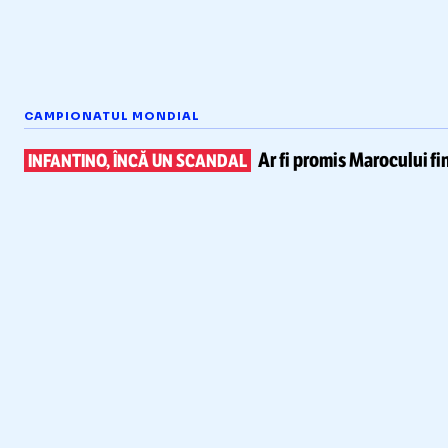
CAMPIONATUL MONDIAL
Ar fi promis Marocului
fi
INFANTINO, ÎNCĂ UN SCANDAL