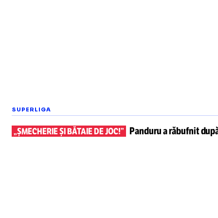
SUPERLIGA
Panduru a răbufnit dup
„ȘMECHERIE ȘI BĂTAIE DE JOC!”