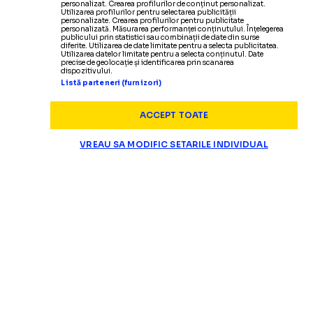
personalizat. Crearea profilurilor de conținut personalizat.
Utilizarea profilurilor pentru selectarea publicității
personalizate. Crearea profilurilor pentru publicitate
personalizată. Măsurarea performanței conținutului. Înțelegerea
publicului prin statistici sau combinații de date din surse
diferite. Utilizarea de date limitate pentru a selecta publicitatea.
Utilizarea datelor limitate pentru a selecta conținutul. Date
precise de geolocație și identificarea prin scanarea
dispozitivului.
Listă parteneri (furnizori)
ACCEPT TOATE
VREAU SA MODIFIC SETARILE INDIVIDUAL
SUPERLIGA