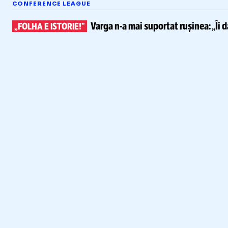
CONFERENCE LEAGUE
Varga
n-a
mai suportat rușinea:
„Îi 
„FOLHA E ISTORIE!”