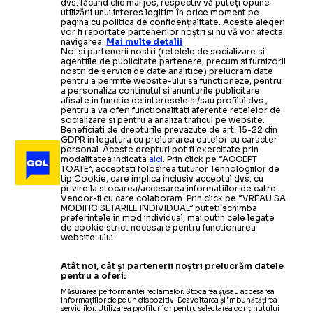
dvs. făcând clic mai jos, respectiv vă puteți opune
utilizării unui interes legitim în orice moment pe
pagina cu politica de confidențialitate. Aceste alegeri
vor fi raportate partenerilor noștri și nu vă vor afecta
navigarea.
Mai multe detalii
Noi si partenerii nostri (retelele de socializare si
agentiile de publicitate partenere, precum si furnizorii
nostri de servicii de date analitice) prelucram date
pentru a permite website-ului sa functioneze, pentru
a personaliza continutul si anunturile publicitare
afisate in functie de interesele si/sau profilul dvs.,
pentru a va oferi functionalitati aferente retelelor de
socializare si pentru a analiza traficul pe website.
Beneficiati de drepturile prevazute de art. 15-22 din
GDPR in legatura cu prelucrarea datelor cu caracter
personal. Aceste drepturi pot fi exercitate prin
modalitatea indicata
aici
. Prin click pe “ACCEPT
TOATE”, acceptati folosirea tuturor Tehnologiilor de
tip Cookie, care implica inclusiv acceptul dvs. cu
privire la stocarea/accesarea informatiilor de catre
Vendor-ii cu care colaboram. Prin click pe “VREAU SA
MODIFIC SETARILE INDIVIDUAL” puteti schimba
preferintele in mod individual, mai putin cele legate
de cookie strict necesare pentru functionarea
website-ului.
Atât noi, cât și partenerii noștri prelucrăm datele
pentru a oferi:
Măsurarea performanței reclamelor. Stocarea și/sau accesarea
informațiilor de pe un dispozitiv. Dezvoltarea și îmbunătățirea
serviciilor. Utilizarea profilurilor pentru selectarea conținutului