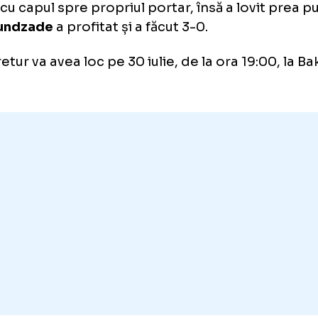
ipa antrenată de Qurban Qurbanov a forțat pe
gurat un avantaj confortabil pentru retur.
 desprins în minutul 81: Akhundzade a primi
oar, a nimerit bara laterală cu o „scăriță” pe
ly, iar
Kashchuk
a fost pe fază și a trimis bal
rul final a fost stabilit în minutul 85. Ledwid
eze cu capul spre propriul portar, însă a lov
Akhundzade
a profitat și a făcut 3-0.
șa retur va avea loc pe 30 iulie, de la ora 19: