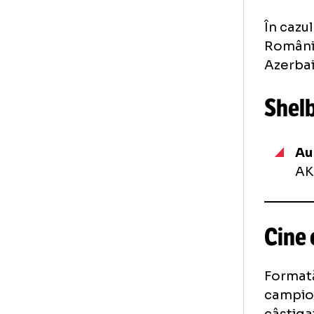
În 
Rom
Aze