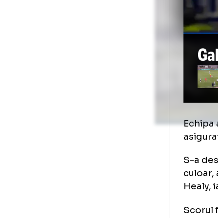
Foto
1
/
10
:
Primul gol primit de FCSB cu Qarabag (foto: