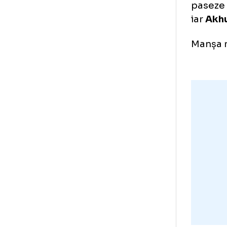
Ech
asi
S-a
cul
Hea
Sco
pas
iar
Man