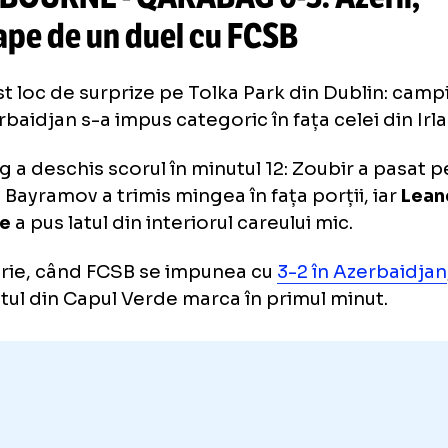
Meciurile echipelor românești 
preliminariile Europa League ș
League,
transmise la TV
HELBOURNE - QARABAG
0-3
. Az
roape de un duel cu FCSB
a fost loc de surprize pe Tolka Park din Dub
 Azerbaidjan s-a impus categoric în fața cele
abag a deschis scorul în minutul 12: Zoubir 
frey, Bayramov a trimis mingea în fața porții,
drade
a pus latul din interiorul careului mic.
ianuarie, când FCSB se impunea cu
3-2 în Az