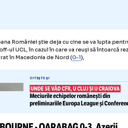
Adaugă GOLAZO.ro la favori
pioana României știe deja cu cine se va lup
play-off-ul UCL, în cazul în care va reuși să în
egistrat în Macedonia de Nord (
0-1
),
CITEȘTE ȘI
UNDE SE VĂD CFR, U CLUJ ȘI U C