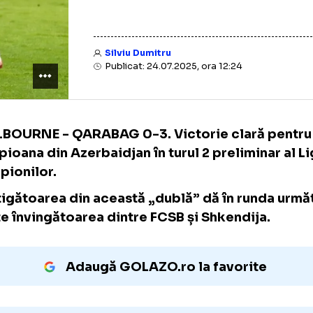
Silviu Dumitru
Publicat: 24.07.2025, ora 12:24
SHELBOURNE - QARABAG 0-3. Victorie clar
campioana din Azerbaidjan în turul 2 prelimi
Campionilor.
Câștigătoarea din această „dublă” dă în r
peste învingătoarea dintre FCSB și Shkendi