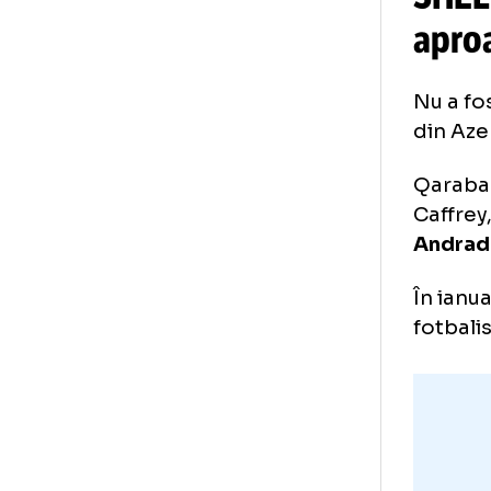
S
ap
Nu 
din
Qar
Caf
An
În 