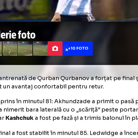
 captură Prima Sport 1)
Galerie foto
+10 FOTO