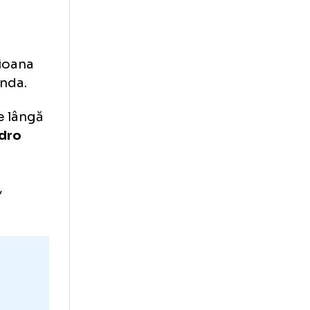
din
i Conference
erii,
lin: campioana
i din Irlanda.
a pasat pe lângă
 iar
Leandro
erbaidjan
,