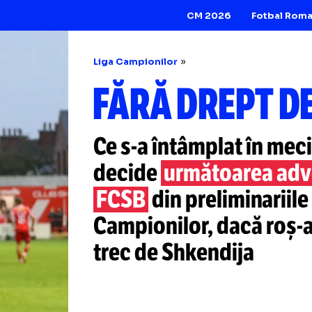
CM 2026
Liga Campionilor
FĂRĂ DREP
Ce
s-a
întâmplat î
decide
următoare
FCSB
din prelimin
Campionilor, da
trec de Shkendija