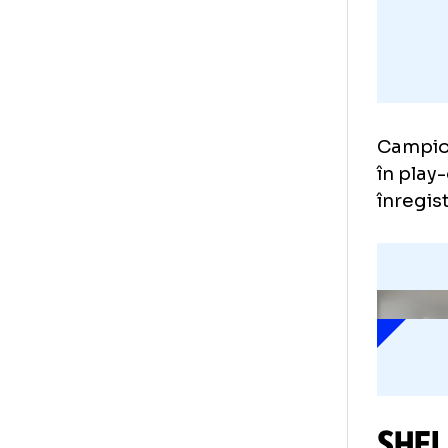
Cam
în 
înr