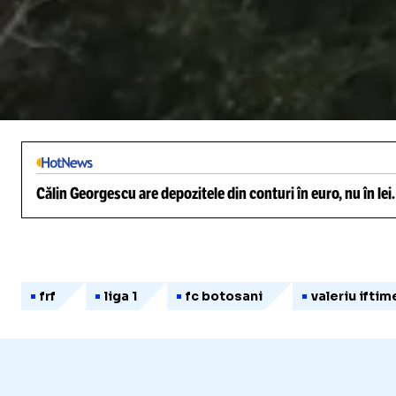
/
Unmute
Călin Georgescu are depozitele din conturi în euro, nu în lei
frf
liga 1
fc botosani
valeriu iftim