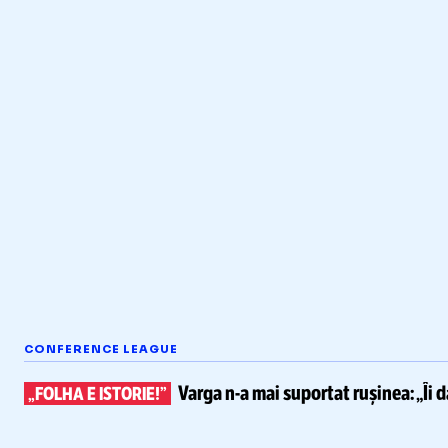
CONFERENCE LEAGUE
Varga
n-a
mai suportat rușinea:
„Îi 
„FOLHA E ISTORIE!”