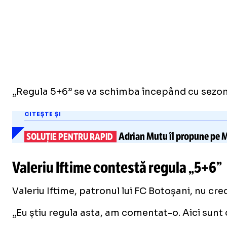
„Regula 5+6” se va schimba începând cu sezonul
CITEȘTE ȘI
Adrian Mutu
îl propune pe M
SOLUȚIE PENTRU RAPID
Valeriu Iftime contestă regula „5+6”
Valeriu Iftime, patronul lui FC Botoșani, nu cr
„Eu știu regula asta, am comentat-o. Aici sunt d