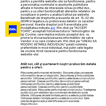
pentru a permite website-ului sa functioneze, pentru
a personaliza continutul si anunturile publicitare
afisate in functie de interesele si/sau profilul dvs.,
pentru a va oferi functionalitati aferente retelelor de
socializare si pentru a analiza traficul pe website.
Beneficiati de drepturile prevazute de art. 15-22 din
GDPR in legatura cu prelucrarea datelor cu caracter
personal. Aceste drepturi pot fi exercitate prin
modalitatea indicata
aici
. Prin click pe “ACCEPT
TOATE”, acceptati folosirea tuturor Tehnologiilor de
tip Cookie, care implica inclusiv acceptul dvs. cu
privire la stocarea/accesarea informatiilor de catre
Vendor-ii cu care colaboram. Prin click pe “VREAU SA
MODIFIC SETARILE INDIVIDUAL” puteti schimba
preferintele in mod individual, mai putin cele legate
de cookie strict necesare pentru functionarea
website-ului.
Atât noi, cât și partenerii noștri prelucrăm datele
pentru a oferi:
Măsurarea performanței reclamelor. Stocarea și/sau accesarea
informațiilor de pe un dispozitiv. Dezvoltarea și îmbunătățirea
serviciilor. Utilizarea profilurilor pentru selectarea conținutului
personalizat. Crearea profilurilor de conținut personalizat.
Utilizarea profilurilor pentru selectarea publicității
personalizate. Crearea profilurilor pentru publicitate
personalizată. Măsurarea performanței conținutului. Înțelegerea
publicului prin statistici sau combinații de date din surse
diferite. Utilizarea de date limitate pentru a selecta publicitatea.
Utilizarea datelor limitate pentru a selecta conținutul. Date
precise de geolocație și identificarea prin scanarea
dispozitivului.