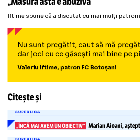
„Măsura asta e abuzivă”
Iftime spune că a discutat cu mai mulți patroni 
Nu sunt pregătit, caut să mă pregăte
dar joci cu ce găsești mai bine pe p
Valeriu Iftime, patron FC Botoșani
Citește și
SUPERLIGA
Marian Aioani,
aștept
„ÎNCĂ MAI AVEM UN OBIECTIV”
SUPERLIGA