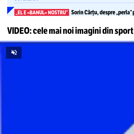
Sorin Cârțu, despre „perla”
„EL E «BANUL» NOSTRU”
VIDEO: cele mai noi imagini din sport
Unmute