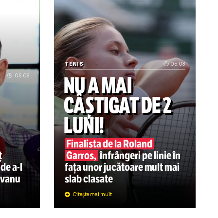
 Ar fi promis Marocului finala Mondialului din 2030 în schi
„Trauma e foarte grea” Decizia luată 
TENIS
NU A MAI
05.08
VU A