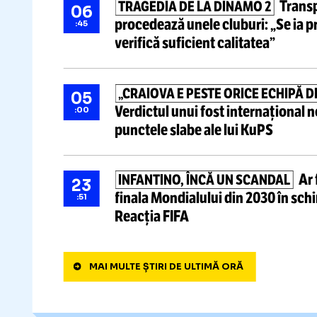
Știri ultima oră
JD
REACȚIE DE LA CASA ALBĂ
09
SUA, intră în
disputa care div
:43
„Curajul e molipsitor”
T
TRAGEDIA DE LA DINAMO 2
06
procedează unele cluburi:
„Se
:45
verifică suficient calitatea”