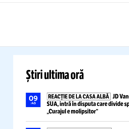
ÎNCĂ UN
„
SCANDAL
F
Ar fi promis Marocului
finala
De
Mondialului din 2030
în
a
schimbul unui favor »
„D
Reacția FIFA
ca
Citește mai mult