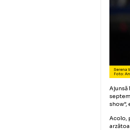
Se
Fo
Aju