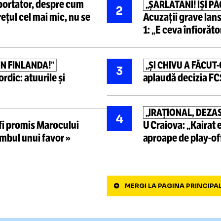
Cele mai ci
 Vance, vicepreședintele
„JOSNIC,
1
ide sportul american:
Infantino
adresa șe
ransportator, despre cum
„ȘARLATA
2
 ia prețul cel mai mic,
nu se
Acuzații 
1:
„E ceva