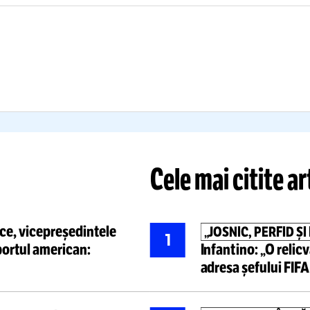
TRAUMA E
FĂCUT
OARTE GREA”
INTER”
cizia luată de Dinamo după
ccidentul de la Câmpulung:
VIDEO.
Bogd
au puțin bugetul peste
aplaudă
dec
p” + Ce urmează
scoate din l
Citește mai mult
Citește mai mult