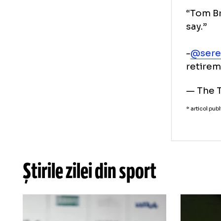
„To
sp
Ult
cam
“To
say
-
@s
ret
— 
* art