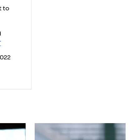
tot ce vreau să
lica marii
at I want to
career and
dcvwrwYqr
er 14, 2022