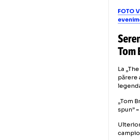
sep
sho
Aco
arz
FOT
eve
Se
To
La 
păr
leg