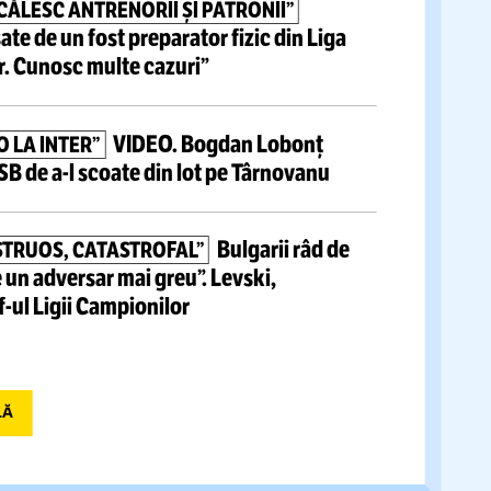
tite articole
Luis Figo,
atac devastator la
 PERFID ȘI LAȘ!”
:
„O relicvă! Trebuie să plece” » Acuzații grave la
fului FIFA
NI! ÎȘI PĂCĂLESC ANTRENORII ȘI PATRONII”
grave lansate de un fost preparator fizic din Liga
 înfiorător.
Cunosc multe cazuri”