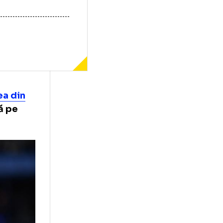
eliminarea din
 să revină pe