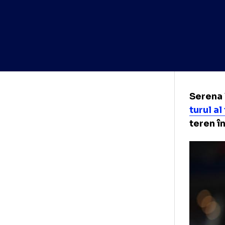
Ser
tur
ter