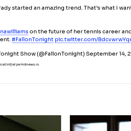
m Brady a început un trend minunat. Asta e 
un”
- Serena Williams
la „The tonight show”.
erior, Fallon și Serena au râs în hohote la rep
pioane a tenisului feminin.
m Brady started an amazing trend. That’s wh
.”
erenawilliams
on the future of her tennis 
irement.
#FallonTonight
pic.twitter.com/B
The Tonight Show (@FallonTonight)
Septemb
icol publicat inițial pe Hotnews.ro