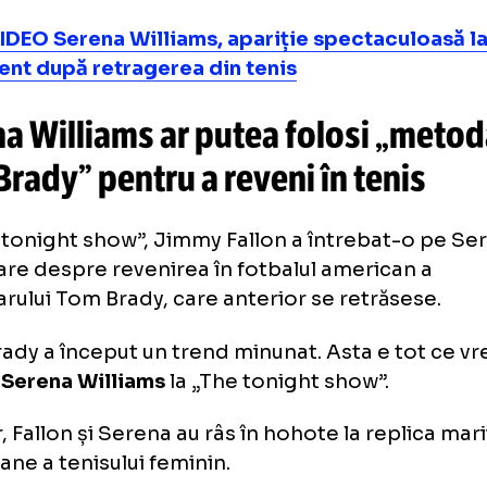
tembrie), Serena a fost invitată recent la „
w”, emisiunea lui Jimmy Fallon.
lo, printre alte subiecte, a fost atins și unul
ătoare: revenirea Serenei în circuitul mondia
O VIDEO Serena Williams, apariție spectac
niment după retragerea din tenis
rena Williams ar putea folosi 
m Brady” pentru a reveni în ten
„The tonight show”, Jimmy Fallon a întrebat
ere are despre revenirea în fotbalul americ
endarului Tom Brady, care anterior se retră