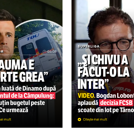
Infantino, încă un scandal
SUPERLIGA
PERLIGA
05.08
„ȘI CHI