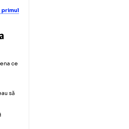
The tonight
 dintre cele mai
l de tenis.
uloasă la primul
„metoda
is
-o pe Serena ce
an a
sese.