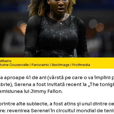
rena Williams
to: Antoine Couvercelle / Panoramic / Bestimage / Profimedia
nsă la aproape 41 de ani (vârstă pe care o va