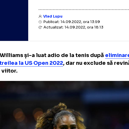
Vlad Lupu
Publicat: 14.09.2022, ora 13:59
Actualizat: 14.09.2022, ora 18:13
ena Williams și-a luat adio de la tenis după
ul al treilea la US Open 2022
, dar nu exclude
en în viitor.