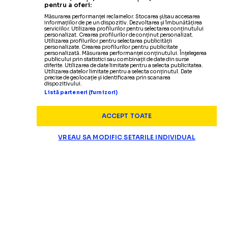
pentru a oferi:
Măsurarea performanței reclamelor. Stocarea și/sau accesarea
informațiilor de pe un dispozitiv. Dezvoltarea și îmbunătățirea
serviciilor. Utilizarea profilurilor pentru selectarea conținutului
personalizat. Crearea profilurilor de conținut personalizat.
Utilizarea profilurilor pentru selectarea publicității
personalizate. Crearea profilurilor pentru publicitate
personalizată. Măsurarea performanței conținutului. Înțelegerea
publicului prin statistici sau combinații de date din surse
diferite. Utilizarea de date limitate pentru a selecta publicitatea.
Utilizarea datelor limitate pentru a selecta conținutul. Date
precise de geolocație și identificarea prin scanarea
dispozitivului.
Listă parteneri (furnizori)
ACCEPT TOATE
VREAU SA MODIFIC SETARILE INDIVIDUAL