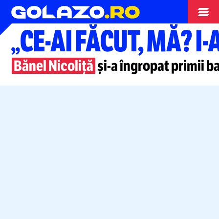
Superliga
„CE-AI
FĂCUT, MĂ?
I-
Bănel Nicoliță
și-a
îngropat primii ba