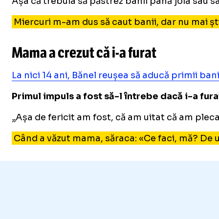
Așa că trebuia să păstrez banii până joia sau s
Miercuri m-am dus să caut banii, dar nu mai ști
Mama a crezut că
i-a
furat
La nici 14 ani, Bănel reușea să aducă primii bani
Primul impuls a fost să-l întrebe dacă i-a furat
„Așa de fericit am fost, că am uitat că am plecat
Când a văzut mama, săraca: «Ce faci, mă? De und