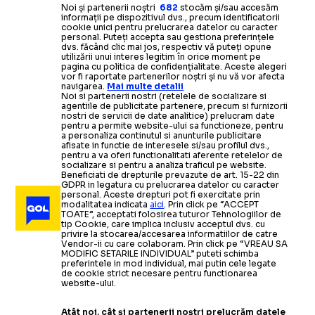
Noi și partenerii noștri
682
stocăm și/sau accesăm
informații pe dispozitivul dvs., precum identificatorii
cookie unici pentru prelucrarea datelor cu caracter
personal. Puteți accepta sau gestiona preferințele
dvs. făcând clic mai jos, respectiv vă puteți opune
utilizării unui interes legitim în orice moment pe
pagina cu politica de confidențialitate. Aceste alegeri
vor fi raportate partenerilor noștri și nu vă vor afecta
navigarea.
Mai multe detalii
Noi si partenerii nostri (retelele de socializare si
agentiile de publicitate partenere, precum si furnizorii
nostri de servicii de date analitice) prelucram date
pentru a permite website-ului sa functioneze, pentru
a personaliza continutul si anunturile publicitare
afisate in functie de interesele si/sau profilul dvs.,
pentru a va oferi functionalitati aferente retelelor de
socializare si pentru a analiza traficul pe website.
Beneficiati de drepturile prevazute de art. 15-22 din
GDPR in legatura cu prelucrarea datelor cu caracter
personal. Aceste drepturi pot fi exercitate prin
modalitatea indicata
aici
. Prin click pe “ACCEPT
TOATE”, acceptati folosirea tuturor Tehnologiilor de
tip Cookie, care implica inclusiv acceptul dvs. cu
privire la stocarea/accesarea informatiilor de catre
Vendor-ii cu care colaboram. Prin click pe “VREAU SA
MODIFIC SETARILE INDIVIDUAL” puteti schimba
preferintele in mod individual, mai putin cele legate
de cookie strict necesare pentru functionarea
website-ului.
Atât noi, cât și partenerii noștri prelucrăm datele