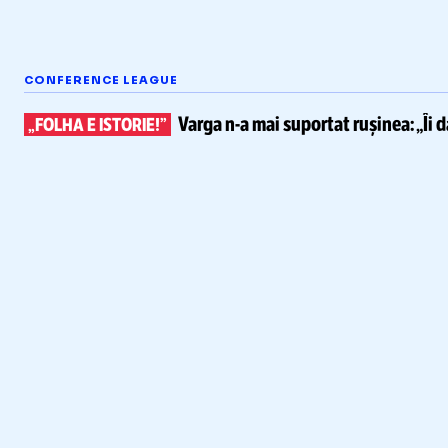
CONFERENCE LEAGUE
Varga
n-a
mai suportat rușinea:
„Îi 
„FOLHA E ISTORIE!”