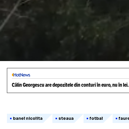
/
Unmute
Călin Georgescu are depozitele din conturi în euro, nu în lei
banel nicolita
steaua
fotbal
faur