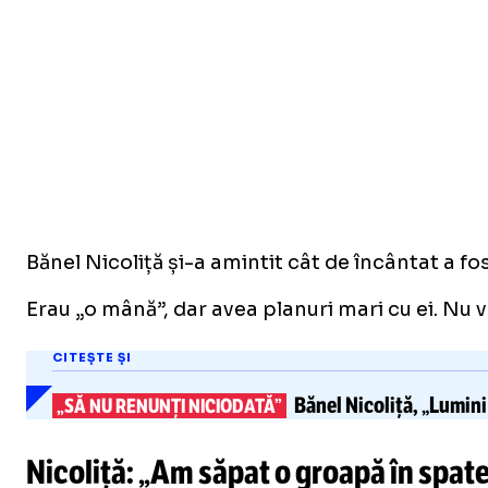
Bănel Nicoliță și-a amintit cât de încântat a fos
Erau „o mână”, dar avea planuri mari cu ei. Nu voi
CITEȘTE ȘI
Bănel Nicoliță, „Lumini
„SĂ NU RENUNȚI NICIODATĂ”
Nicoliță: „Am săpat o groapă în spate