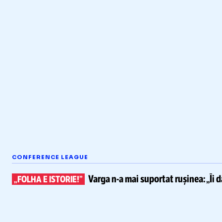
CONFERENCE LEAGUE
Varga
n-a
mai suportat rușinea:
„Îi 
„FOLHA E ISTORIE!”