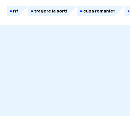
frf
tragere la sorti
cupa romaniei