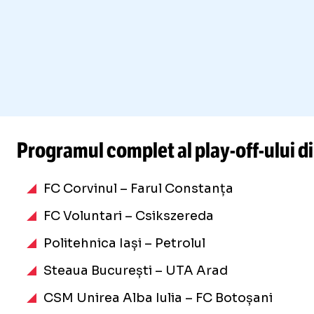
Programul complet al
play-off
-ului 
FC Corvinul – Farul Constanța
FC Voluntari – Csikszereda
Politehnica Iași – Petrolul
Steaua București – UTA Arad
CSM Unirea Alba Iulia – FC Botoșani