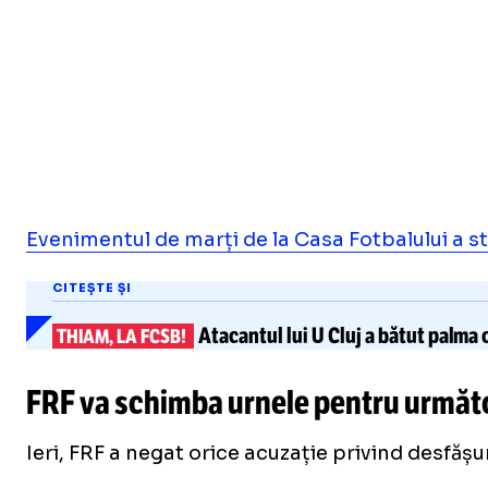
Evenimentul de marți de la Casa Fotbalului a s
CITEȘTE ȘI
Atacantul lui U Cluj
a bătut palma
c
THIAM, LA FCSB!
FRF va schimba urnele pentru următo
Ieri, FRF a negat orice acuzație privind desfășur