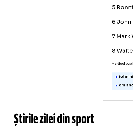
Juc
* î
1 J
2 F
3 S
4 R
5 R
6 J
7 M