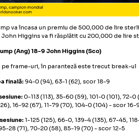
dd Trump, campion mondial
to: worldsnooker.com
d Trmp va încasa un premiu de 500,000 de li
p ce John Higgins va fi răsplătit cu 200,000 d
d Trump (Ang) 18-9 John Higgins (Sco)
orul pe frame-uri, în paranteză este trecut 
iunea finală:
94-0 (94), 63-1 (62), scor 18-9