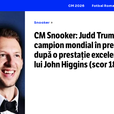
CM 2026
Snooker
CM Snooker: Jud
campion mondial 
după o prestație 
lui John Higgins 