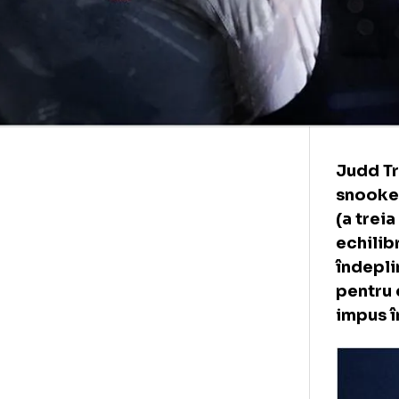
Jud
sno
(a 
ech
înd
pen
imp