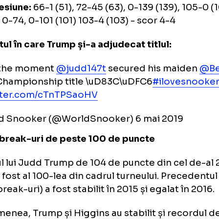
reia sesiune:
0-113 (113), 35-60 (59), 101-0 (10
-0 (126), 16-92 (67), 11-79 (70), 104-0 (104) -
oua sesiune:
1-125 (125), 66-0, 139-4 (135), 6
30, 95-28 (71), 70-20 (58), 85-19 (70) - scor 
ma sesiune:
66-1 (51), 72-45 (63), 0-139 (139)
(69), 0-74, 0-101 (101) 103-4 (103) - scor 4-4
entul în care Trump și-a adjudecat titlul:
re's the moment
@judd147t
secured his ma
rld Championship title \uD83C\uDFC6
#ilov
c.twitter.com/cTnTPSaoHV
World Snooker (@WorldSnooker)
6 mai 201