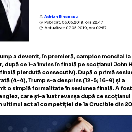
Adrian Ilincescu
Publicat: 06.05.2019, ora 22:47
Actualizat: 07.05.2019, ora 02:57
d Trump a devenit, în premieră, campion mo
oker, după ce l-a învins în finală pe scoția
treia finală pierdută consecutiv). După o pr
ilibrată (4-4), Trump s-a desprins (12-5; 16-
eplinit o simplă formalitate în sesiunea fina
tru englez, care și-a luat revanșa după ce s
us în ultimul act al competiției de la Crucib