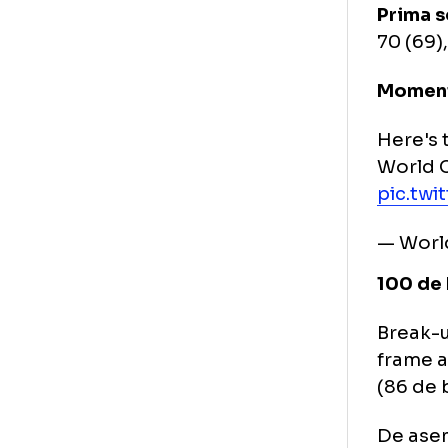
A t
126
A d
64-
Pri
70 
Mom
He
Wo
pi
— 