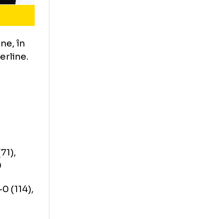
re sterline, în
e lire sterline.
break-ul