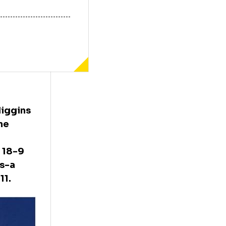
ndial la
nul John Higgins
imă sesiune
9) și a
lă. A fost 18-9
coțianul s-a
le din 2011.