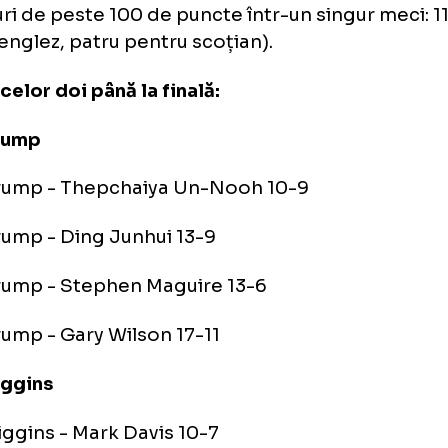
 de break-uri de peste 100 de puncte
ak-ul lui Judd Trump de 104 de puncte din c
me a fost al 100-lea din cadrul turneului. P
 de break-uri) a fost stabilit în 2015 și egalat
asemenea, Trump și Higgins au stabilit și r
ak-uri de peste 100 de puncte într-un singur
tru englez, patru pentru scoțian).
mul celor doi până la finală:
dd Trump
dd Trump - Thepchaiya Un-Nooh 10-9