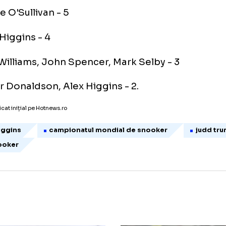
ătorii cu cele mai multe titluri
ncepand de la prima editie, din 1927
oe Davis - 15
red Davis, John Pulman - 8
tephen Hendry - 7
ay Reardon, Steve Davis - 6
onnie O'Sullivan - 5
ohn Higgins - 4
ark Williams, John Spencer, Mark Selby - 3