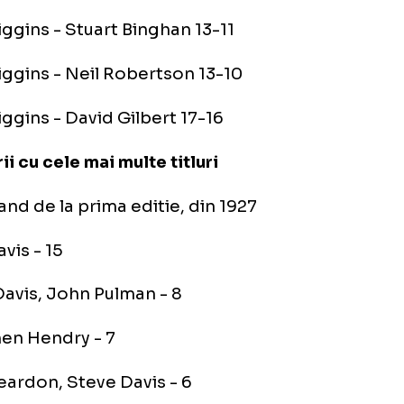
d Trump - Ding Junhui 13-9
dd Trump - Stephen Maguire 13-6
d Trump - Gary Wilson 17-11
hn Higgins
n Higgins - Mark Davis 10-7
n Higgins - Stuart Binghan 13-11
n Higgins - Neil Robertson 13-10
n Higgins - David Gilbert 17-16