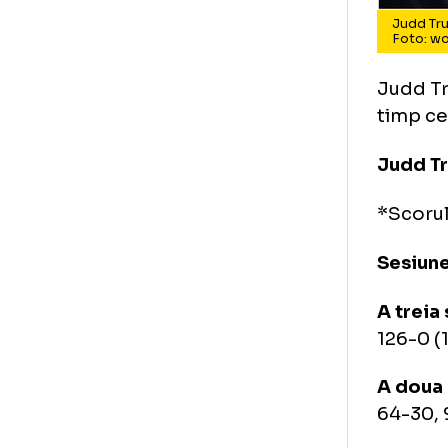
Ju
Fo
Jud
tim
Jud
*Sc
Ses