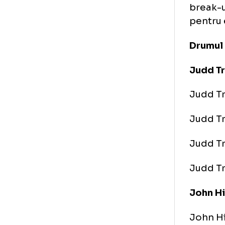
100
Bre
fra
(86
De 
bre
pen
Dru
Ju
Ju