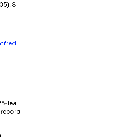
1), 72-0 (71),
 scor 16-9
7-45, 118-0 (114),
12-5
, 105-0 (105), 8-
iden
@Betfred
esnooker
9