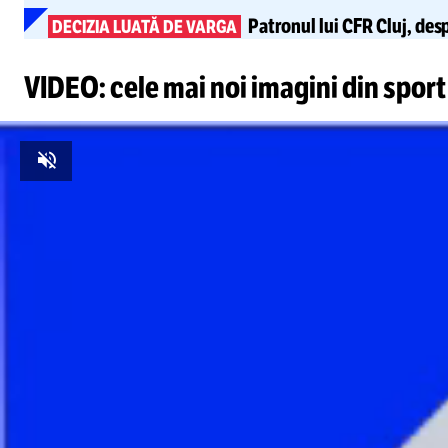
Patronul lui CFR Cluj, desp
DECIZIA LUATĂ DE VARGA
VIDEO: cele mai noi imagini din sport
Unmute