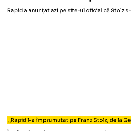
Rapid a anunțat azi pe site-ul oficial că Stolz s
„Rapid l-a împrumutat pe Franz Stolz, de la Ge