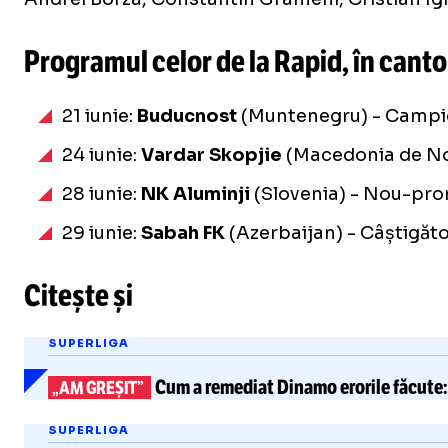
Programul celor de la Rapid, în cant
21 iunie:
Buducnost
(Muntenegru) - Campi
24 iunie:
Vardar Skopjie
(Macedonia de No
28 iunie:
NK Aluminji
(Slovenia) - Nou-pr
29 iunie:
Sabah FK
(Azerbaijan) - Câștigăt
Citește și
SUPERLIGA
Cum a remediat Dinamo
erorile făcute:
„AM GREȘIT”
SUPERLIGA