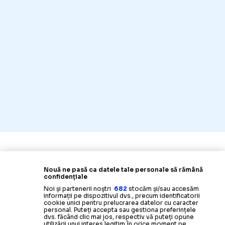
Nouă ne pasă ca datele tale personale să rămână
confidențiale
Noi și partenerii noștri
682
stocăm și/sau accesăm
informații pe dispozitivul dvs., precum identificatorii
cookie unici pentru prelucrarea datelor cu caracter
personal. Puteți accepta sau gestiona preferințele
dvs. făcând clic mai jos, respectiv vă puteți opune
utilizării unui interes legitim în orice moment pe