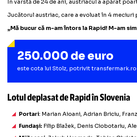
În vârstă de 24 de ani, austriacul a apărat poar
Jucătorul austriac, care a evoluat în 4 meciuri 
„Mă bucur că m-am întors la Rapid! M-am simțit
250.000 de euro
este cota lui Stolz, potrivit transfermark.ro
Lotul deplasat de Rapid în Slovenia
Portari
: Marian Aioani, Adrian Briciu, Franz
Fundași:
Filip Blažek, Denis Ciobotariu, A