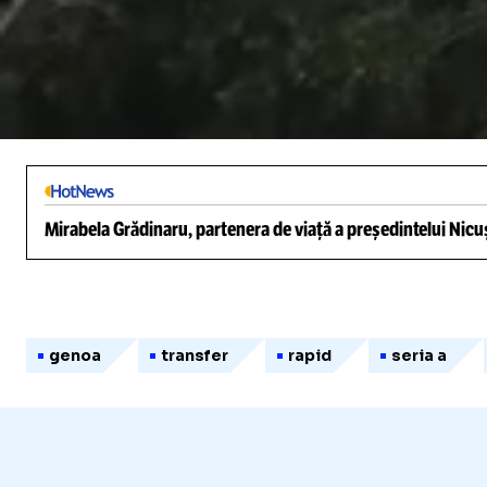
/
Unmute
Mirabela Grădinaru, partenera de viață a președintelui Nicuș
genoa
transfer
rapid
seria a