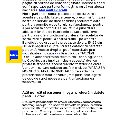
pagina cu politica de confidențialitate. Aceste alegeri
vor fi raportate partenerilor noștri și nu vă vor afecta
navigarea.
Mai multe detalii
Noi si partenerii nostri (retelele de socializare si
agentiile de publicitate partenere, precum si furnizorii
nostri de servicii de date analitice) prelucram date
pentru a permite website-ului sa functioneze, pentru
a personaliza continutul si anunturile publicitare
afisate in functie de interesele si/sau profilul dvs.,
pentru a va oferi functionalitati aferente retelelor de
socializare si pentru a analiza traficul pe website.
Beneficiati de drepturile prevazute de art. 15-22 din
GDPR in legatura cu prelucrarea datelor cu caracter
personal. Aceste drepturi pot fi exercitate prin
modalitatea indicata
aici
. Prin click pe “ACCEPT
TOATE”, acceptati folosirea tuturor Tehnologiilor de
tip Cookie, care implica inclusiv acceptul dvs. cu
privire la stocarea/accesarea informatiilor de catre
Vendor-ii cu care colaboram. Prin click pe “VREAU SA
MODIFIC SETARILE INDIVIDUAL” puteti schimba
preferintele in mod individual, mai putin cele legate
de cookie strict necesare pentru functionarea
website-ului.
Atât noi, cât și partenerii noștri prelucrăm datele
pentru a oferi:
Măsurarea performanței reclamelor. Stocarea și/sau accesarea
informațiilor de pe un dispozitiv. Dezvoltarea și îmbunătățirea
serviciilor. Utilizarea profilurilor pentru selectarea conținutului
personalizat. Crearea profilurilor de conținut personalizat.
Utilizarea profilurilor pentru selectarea publicității