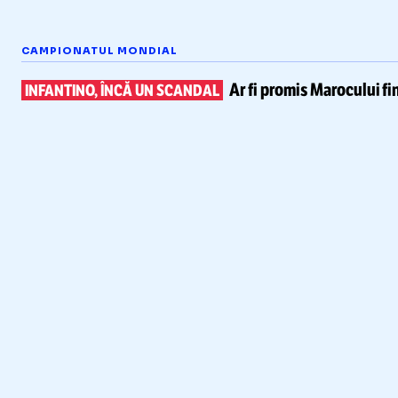
CAMPIONATUL MONDIAL
Ar fi promis Marocului
fi
INFANTINO, ÎNCĂ UN SCANDAL