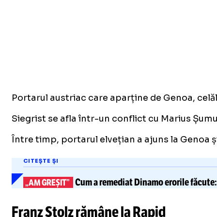
Portarul austriac care aparține de Genoa, celăl
Siegrist se afla într-un conflict cu Marius Șumu
Între timp, portarul elvețian a ajuns la Genoa ș
CITEȘTE ȘI
Cum a remediat Dinamo
erorile făcute:
„AM GREȘIT”
Franz Stolz rămâne la Rapid