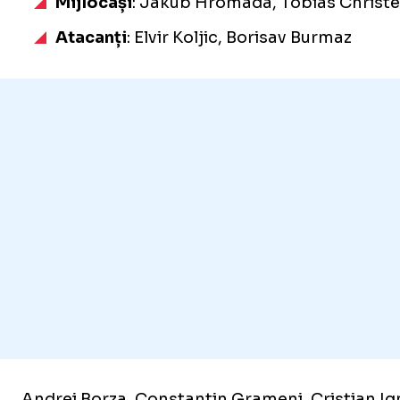
Mijlocași
: Jakub Hromada, Tobias Christen
Atacanți
: Elvir Koljic, Borisav Burmaz
Andrei Borza, Constantin Grameni, Cristian Ignat