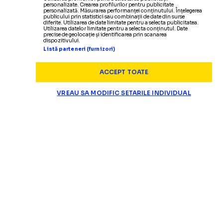
personalizate. Crearea profilurilor pentru publicitate
personalizată. Măsurarea performanței conținutului. Înțelegerea
publicului prin statistici sau combinații de date din surse
diferite. Utilizarea de date limitate pentru a selecta publicitatea.
Utilizarea datelor limitate pentru a selecta conținutul. Date
precise de geolocație și identificarea prin scanarea
dispozitivului.
Listă parteneri (furnizori)
ACCEPT TOATE
VREAU SA MODIFIC SETARILE INDIVIDUAL