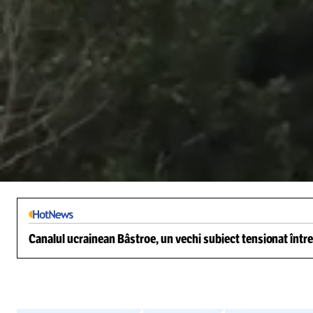
Loaded
:
11.68%
/
Unmute
Canalul ucrainean Bâstroe, un vechi subiect tensionat între