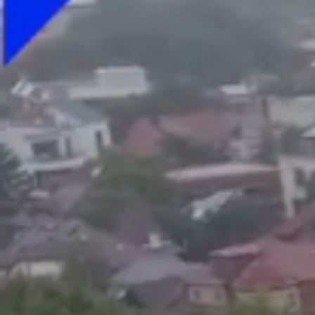
Foto
1
/
8
:
Gabi Balint, imagine din arhiva personală, la un meci 