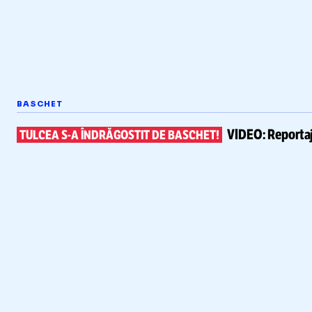
BASCHET
VIDEO:
Reportaj
TULCEA
S-A
ÎNDRĂGOSTIT DE BASCHET!