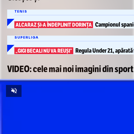
TENIS
Campionul spanio
ALCARAZ
ȘI-A
ÎNDEPLINIT DORINȚA
SUPERLIGA
Regula Under 21, apărată
„GIGI BECALI NU VA REUȘI”
VIDEO: cele mai noi imagini din sport
Unmute