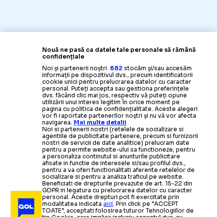
Nouă ne pasă ca datele tale personale să rămână
confidențiale
Noi și partenerii noștri
682
stocăm și/sau accesăm
informații pe dispozitivul dvs., precum identificatorii
cookie unici pentru prelucrarea datelor cu caracter
personal. Puteți accepta sau gestiona preferințele
dvs. făcând clic mai jos, respectiv vă puteți opune
utilizării unui interes legitim în orice moment pe
pagina cu politica de confidențialitate. Aceste alegeri
vor fi raportate partenerilor noștri și nu vă vor afecta
navigarea.
Mai multe detalii
Noi si partenerii nostri (retelele de socializare si
agentiile de publicitate partenere, precum si furnizorii
nostri de servicii de date analitice) prelucram date
pentru a permite website-ului sa functioneze, pentru
a personaliza continutul si anunturile publicitare
afisate in functie de interesele si/sau profilul dvs.,
pentru a va oferi functionalitati aferente retelelor de
socializare si pentru a analiza traficul pe website.
Beneficiati de drepturile prevazute de art. 15-22 din
GDPR in legatura cu prelucrarea datelor cu caracter
personal. Aceste drepturi pot fi exercitate prin
modalitatea indicata
aici
. Prin click pe “ACCEPT
TOATE”, acceptati folosirea tuturor Tehnologiilor de