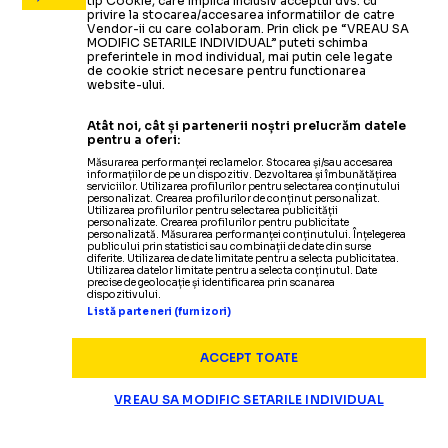
tip Cookie, care implica inclusiv acceptul dvs. cu
privire la stocarea/accesarea informatiilor de catre
Vendor-ii cu care colaboram. Prin click pe “VREAU SA
MODIFIC SETARILE INDIVIDUAL” puteti schimba
preferintele in mod individual, mai putin cele legate
de cookie strict necesare pentru functionarea
website-ului.
Atât noi, cât și partenerii noștri prelucrăm datele
pentru a oferi:
Măsurarea performanței reclamelor. Stocarea și/sau accesarea
informațiilor de pe un dispozitiv. Dezvoltarea și îmbunătățirea
serviciilor. Utilizarea profilurilor pentru selectarea conținutului
personalizat. Crearea profilurilor de conținut personalizat.
Utilizarea profilurilor pentru selectarea publicității
personalizate. Crearea profilurilor pentru publicitate
personalizată. Măsurarea performanței conținutului. Înțelegerea
publicului prin statistici sau combinații de date din surse
diferite. Utilizarea de date limitate pentru a selecta publicitatea.
Utilizarea datelor limitate pentru a selecta conținutul. Date
precise de geolocație și identificarea prin scanarea
dispozitivului.
Listă parteneri (furnizori)
ACCEPT TOATE
VREAU SA MODIFIC SETARILE INDIVIDUAL