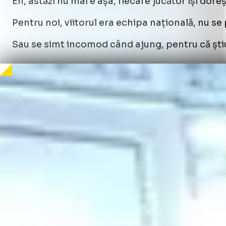
Eh, astăzi nu mai e așa, fiecare jucător își dore
Pentru noi, viitorul era echipa națională, nu s
Sau se simt incomod când ajung, pentru că știu 