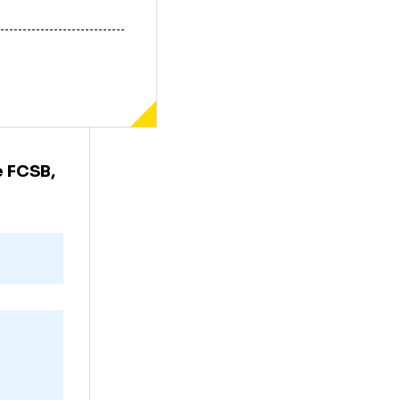
umutat de FCSB,
te