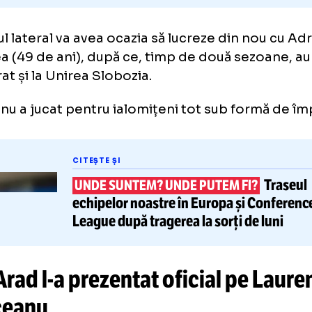
dașul lateral va avea ocazia să lucreze din n
alcea (49 de ani), după ce, timp de două se
aborat și la Unirea Slobozia.
sceanu a jucat pentru ialomițeni tot sub fo
CITEȘTE ȘI
UNDE SUNTEM? UNDE PUTEM FI
echipelor noastre
în Europa și 
League după tragerea la sorți de