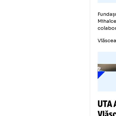
Fun
Mih
col
Vlă