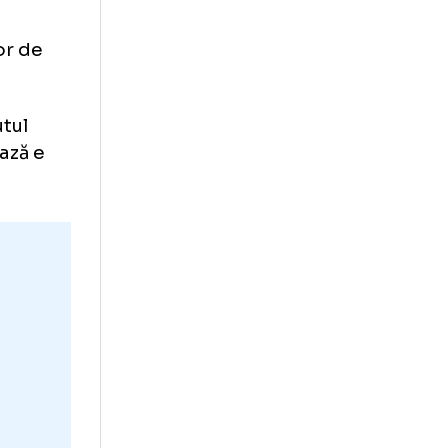
 Laurențiu
l rețelelor de
u împrumutul
stul de bază e