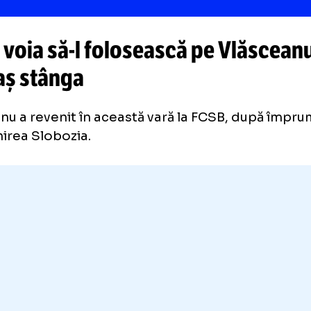
250.000 de euro
este cota de piață a lui Laurențiu Vlăsceanu
Transfermarkt
CSB voia
să-l
folosească pe Vlă
ndaș stânga