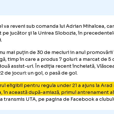
fel, el va reveni sub comanda lui Adrian Miha
gătit pe jucător şi la Unirea Slobozia, în p
giuni.
ucat nu mai puțin de 30 de meciuri in anul pr
ma ligă, timp în care a produs 7 goluri: a marc