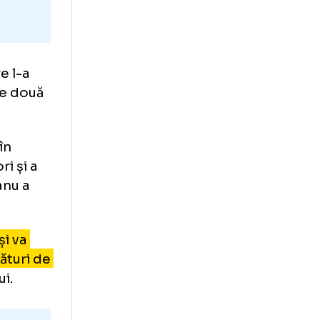
lcea, care l-a
recedentele două
omovării în
at de 5 ori și a