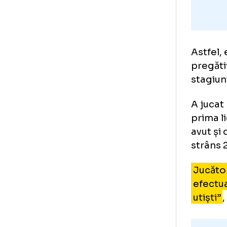
Ast
pre
sta
A j
pri