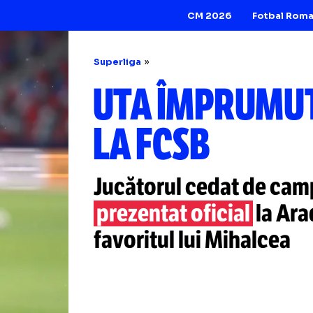
CM 2026
Superliga
UTA ÎMPR
LA FCSB
Jucătorul cedat 
prezentat oficial
favoritul lui Miha