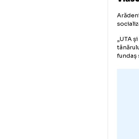
U
V
Ară
soc
„UT
tân
fun