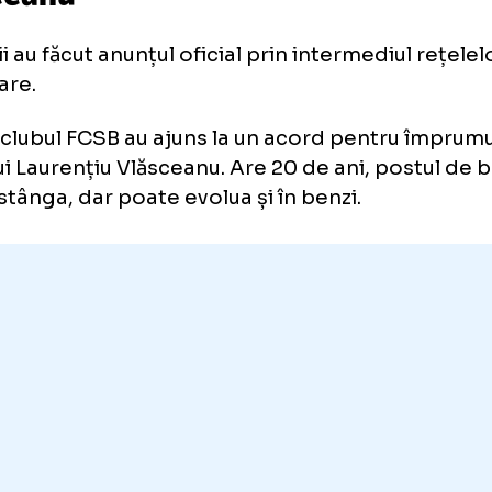
TA Arad
l-a
prezentat oficial pe
lăsceanu
denii au făcut anunțul oficial prin intermediu
ializare.
A și clubul FCSB au ajuns la un acord pentr
ărului Laurențiu Vlăsceanu. Are 20 de ani, po
daș stânga, dar poate evolua și în benzi.