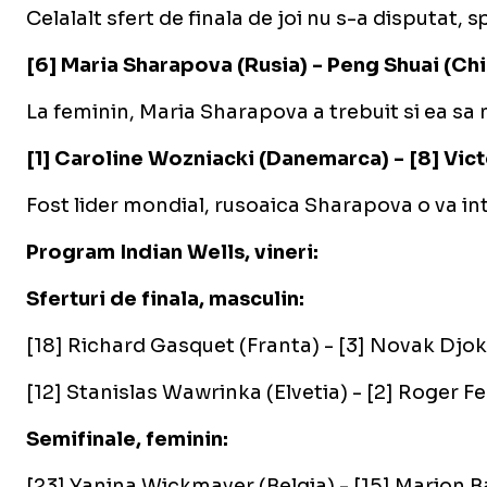
Celalalt sfert de finala de joi nu s-a disputat
[6] Maria Sharapova (Rusia) - Peng Shuai (Chi
La feminin, Maria Sharapova a trebuit si ea sa 
[1] Caroline Wozniacki (Danemarca) - [8] Vic
Fost lider mondial, rusoaica Sharapova o va int
Program Indian Wells, vineri:
Sferturi de finala, masculin:
[18] Richard Gasquet (Franta) - [3] Novak Djok
[12] Stanislas Wawrinka (Elvetia) - [2] Roger Fe
Semifinale, feminin:
[23] Yanina Wickmayer (Belgia) - [15] Marion Ba