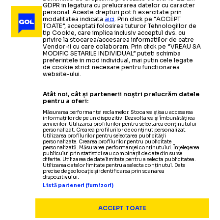
GDPR in legatura cu prelucrarea datelor cu caracter
personal. Aceste drepturi pot fi exercitate prin
modalitatea indicata
aici
. Prin click pe “ACCEPT
TOATE”, acceptati folosirea tuturor Tehnologiilor de
tip Cookie, care implica inclusiv acceptul dvs. cu
privire la stocarea/accesarea informatiilor de catre
Vendor-ii cu care colaboram. Prin click pe “VREAU SA
MODIFIC SETARILE INDIVIDUAL” puteti schimba
preferintele in mod individual, mai putin cele legate
de cookie strict necesare pentru functionarea
website-ului.
Atât noi, cât și partenerii noștri prelucrăm datele
pentru a oferi:
Măsurarea performanței reclamelor. Stocarea și/sau accesarea
informațiilor de pe un dispozitiv. Dezvoltarea și îmbunătățirea
serviciilor. Utilizarea profilurilor pentru selectarea conținutului
personalizat. Crearea profilurilor de conținut personalizat.
Utilizarea profilurilor pentru selectarea publicității
personalizate. Crearea profilurilor pentru publicitate
personalizată. Măsurarea performanței conținutului. Înțelegerea
publicului prin statistici sau combinații de date din surse
diferite. Utilizarea de date limitate pentru a selecta publicitatea.
Utilizarea datelor limitate pentru a selecta conținutul. Date
precise de geolocație și identificarea prin scanarea
dispozitivului.
Listă parteneri (furnizori)
ACCEPT TOATE