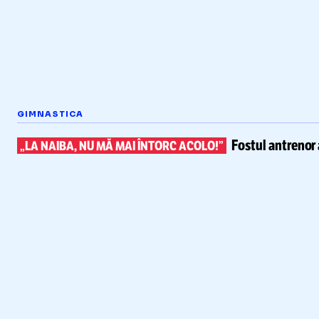
GIMNASTICA
Fostul antrenor 
„LA NAIBA, NU MĂ MAI ÎNTORC ACOLO!”