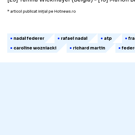
* articol publicat inițial pe Hotnews.ro
nadal federer
rafael nadal
atp
fr
caroline wozniacki
richard martin
feder