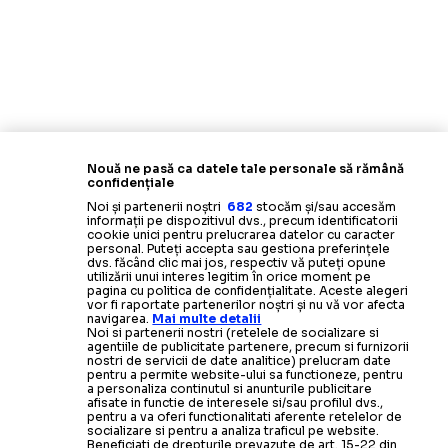
Nouă ne pasă ca datele tale personale să rămână
confidențiale
Noi și partenerii noștri
682
stocăm și/sau accesăm
informații pe dispozitivul dvs., precum identificatorii
cookie unici pentru prelucrarea datelor cu caracter
personal. Puteți accepta sau gestiona preferințele
dvs. făcând clic mai jos, respectiv vă puteți opune
utilizării unui interes legitim în orice moment pe
pagina cu politica de confidențialitate. Aceste alegeri
vor fi raportate partenerilor noștri și nu vă vor afecta
navigarea.
Mai multe detalii
Noi si partenerii nostri (retelele de socializare si
agentiile de publicitate partenere, precum si furnizorii
nostri de servicii de date analitice) prelucram date
pentru a permite website-ului sa functioneze, pentru
a personaliza continutul si anunturile publicitare
afisate in functie de interesele si/sau profilul dvs.,
pentru a va oferi functionalitati aferente retelelor de
socializare si pentru a analiza traficul pe website.
Beneficiati de drepturile prevazute de art. 15-22 din