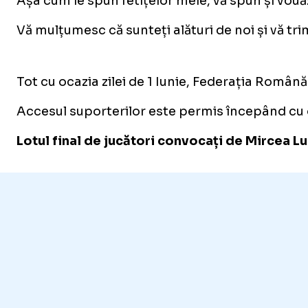
Așa cum le spun fetițelor mele, vă spun și vouă
Vă mulțumesc că sunteți alături de noi și vă tri
/
Unmute
Tot cu ocazia zilei de 1 Iunie, Federația Român
Unmute
Accesul suporterilor este permis începând cu or
Lotul final de jucători convocați de Mircea L