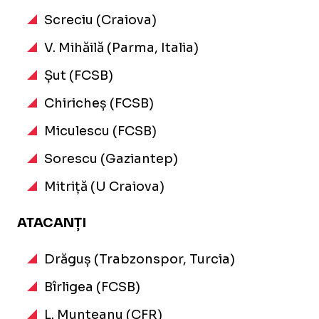
Screciu (Craiova)
V. Mihăilă (Parma, Italia)
Șut (FCSB)
Chiricheș (FCSB)
Miculescu (FCSB)
Sorescu (Gaziantep)
Mitriță (U Craiova)
ATACANȚI
Drăguș (Trabzonspor, Turcia)
Bîrligea (FCSB)
L. Munteanu (CFR)