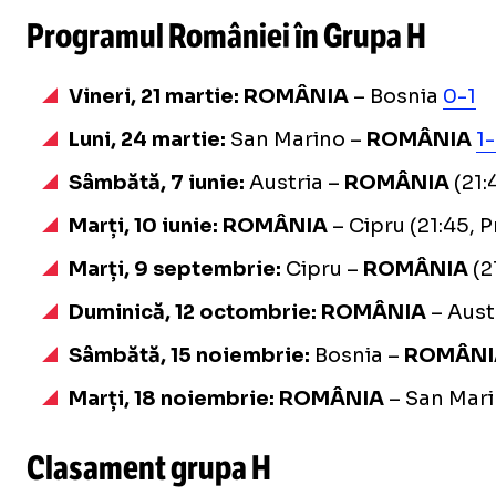
Programul României în Grupa H
Vineri, 21 martie: ROMÂNIA
– Bosnia
0-1
Luni, 24 martie:
San Marino –
ROMÂNIA
1
Sâmbătă, 7 iunie:
Austria –
ROMÂNIA
(21:
Marți, 10 iunie: ROMÂNIA
– Cipru (21:45, 
Marți, 9 septembrie:
Cipru –
ROMÂNIA
(2
Duminică, 12 octombrie:
ROMÂNIA
– Austr
Sâmbătă, 15 noiembrie:
Bosnia –
ROMÂN
Marți, 18 noiembrie:
ROMÂNIA
– San Mari
Clasament grupa H