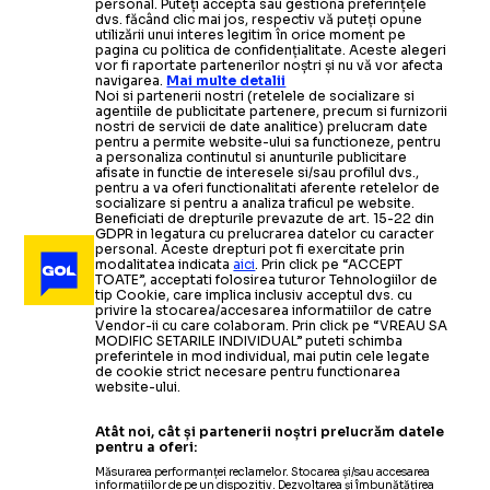
personal. Puteți accepta sau gestiona preferințele
dvs. făcând clic mai jos, respectiv vă puteți opune
utilizării unui interes legitim în orice moment pe
pagina cu politica de confidențialitate. Aceste alegeri
vor fi raportate partenerilor noștri și nu vă vor afecta
navigarea.
Mai multe detalii
Noi si partenerii nostri (retelele de socializare si
agentiile de publicitate partenere, precum si furnizorii
nostri de servicii de date analitice) prelucram date
pentru a permite website-ului sa functioneze, pentru
a personaliza continutul si anunturile publicitare
afisate in functie de interesele si/sau profilul dvs.,
pentru a va oferi functionalitati aferente retelelor de
socializare si pentru a analiza traficul pe website.
Beneficiati de drepturile prevazute de art. 15-22 din
GDPR in legatura cu prelucrarea datelor cu caracter
personal. Aceste drepturi pot fi exercitate prin
modalitatea indicata
aici
. Prin click pe “ACCEPT
TOATE”, acceptati folosirea tuturor Tehnologiilor de
tip Cookie, care implica inclusiv acceptul dvs. cu
privire la stocarea/accesarea informatiilor de catre
Vendor-ii cu care colaboram. Prin click pe “VREAU SA
MODIFIC SETARILE INDIVIDUAL” puteti schimba
preferintele in mod individual, mai putin cele legate
de cookie strict necesare pentru functionarea
website-ului.
Atât noi, cât și partenerii noștri prelucrăm datele
pentru a oferi:
Măsurarea performanței reclamelor. Stocarea și/sau accesarea
informațiilor de pe un dispozitiv. Dezvoltarea și îmbunătățirea