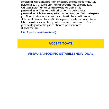
serviciilor. Utilizarea profilurilor pentru selectarea conținutului
personalizat. Crearea profilurilor de conținut personalizat.
Utilizarea profilurilor pentru selectarea publicității
personalizate. Crearea profilurilor pentru publicitate
personalizată. Măsurarea performanței conținutului. Înțelegerea
publicului prin statistici sau combinații de date din surse
diferite. Utilizarea de date limitate pentru a selecta publicitatea.
Utilizarea datelor limitate pentru a selecta conținutul. Date
precise de geolocație și identificarea prin scanarea
dispozitivului.
Listă parteneri (furnizori)
ACCEPT TOATE
VREAU SA MODIFIC SETARILE INDIVIDUAL