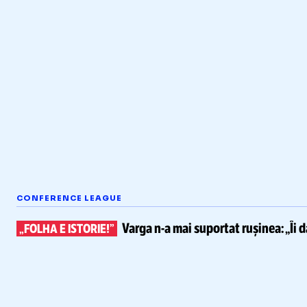
CONFERENCE LEAGUE
Varga
n-a
mai suportat rușinea:
„Îi 
„FOLHA E ISTORIE!”