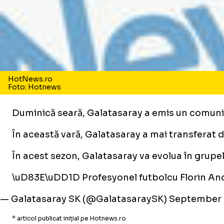
HotNews.ro
Foto: Hotnews
Duminică seară, Galatasaray a emis un comunica
În această vară, Galatasaray a mai transferat
În acest sezon, Galatasaray va evolua în grupe
\uD83E\uDD1D Profesyonel futbolcu Florin And
— Galatasaray SK (@GalatasaraySK)
September 
* articol publicat inițial pe Hotnews.ro