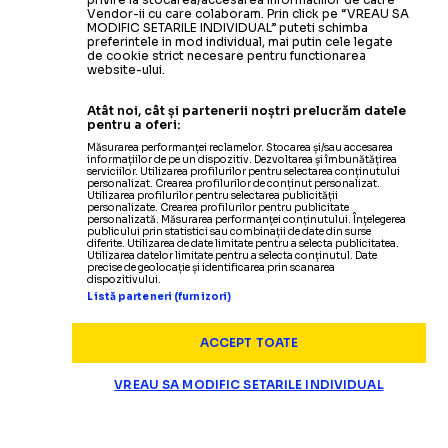
Vendor-ii cu care colaboram. Prin click pe “VREAU SA
MODIFIC SETARILE INDIVIDUAL” puteti schimba
preferintele in mod individual, mai putin cele legate
de cookie strict necesare pentru functionarea
website-ului.
Atât noi, cât și partenerii noștri prelucrăm datele
pentru a oferi:
Măsurarea performanței reclamelor. Stocarea și/sau accesarea
informațiilor de pe un dispozitiv. Dezvoltarea și îmbunătățirea
serviciilor. Utilizarea profilurilor pentru selectarea conținutului
personalizat. Crearea profilurilor de conținut personalizat.
Utilizarea profilurilor pentru selectarea publicității
personalizate. Crearea profilurilor pentru publicitate
personalizată. Măsurarea performanței conținutului. Înțelegerea
publicului prin statistici sau combinații de date din surse
diferite. Utilizarea de date limitate pentru a selecta publicitatea.
Utilizarea datelor limitate pentru a selecta conținutul. Date
precise de geolocație și identificarea prin scanarea
SUPERLIGA
dispozitivului.
Listă parteneri (furnizori)
Panduru a răbufnit dup
„ȘMECHERIE ȘI BĂTAIE DE JOC!”
ACCEPT TOATE
VREAU SA MODIFIC SETARILE INDIVIDUAL