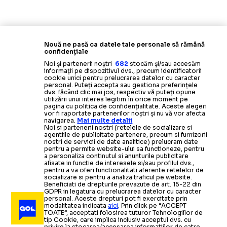
Nouă ne pasă ca datele tale personale să rămână
confidențiale
Noi și partenerii noștri
682
stocăm și/sau accesăm
informații pe dispozitivul dvs., precum identificatorii
cookie unici pentru prelucrarea datelor cu caracter
personal. Puteți accepta sau gestiona preferințele
dvs. făcând clic mai jos, respectiv vă puteți opune
utilizării unui interes legitim în orice moment pe
pagina cu politica de confidențialitate. Aceste alegeri
vor fi raportate partenerilor noștri și nu vă vor afecta
navigarea.
Mai multe detalii
Noi si partenerii nostri (retelele de socializare si
agentiile de publicitate partenere, precum si furnizorii
nostri de servicii de date analitice) prelucram date
pentru a permite website-ului sa functioneze, pentru
a personaliza continutul si anunturile publicitare
afisate in functie de interesele si/sau profilul dvs.,
pentru a va oferi functionalitati aferente retelelor de
socializare si pentru a analiza traficul pe website.
Beneficiati de drepturile prevazute de art. 15-22 din
GDPR in legatura cu prelucrarea datelor cu caracter
personal. Aceste drepturi pot fi exercitate prin
modalitatea indicata
aici
. Prin click pe “ACCEPT
TOATE”, acceptati folosirea tuturor Tehnologiilor de
tip Cookie, care implica inclusiv acceptul dvs. cu
privire la stocarea/accesarea informatiilor de catre