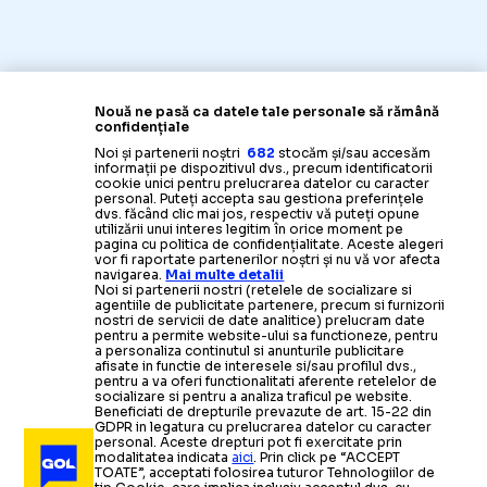
Nouă ne pasă ca datele tale personale să rămână
confidențiale
Noi și partenerii noștri
682
stocăm și/sau accesăm
informații pe dispozitivul dvs., precum identificatorii
SUPERLIGA
cookie unici pentru prelucrarea datelor cu caracter
personal. Puteți accepta sau gestiona preferințele
dvs. făcând clic mai jos, respectiv vă puteți opune
Ce spune
jucătorul: „Trebuie s
KARLO MUHAR LA FCSB?
utilizării unui interes legitim în orice moment pe
pagina cu politica de confidențialitate. Aceste alegeri
vor fi raportate partenerilor noștri și nu vă vor afecta
navigarea.
Mai multe detalii
Noi si partenerii nostri (retelele de socializare si
agentiile de publicitate partenere, precum si furnizorii
nostri de servicii de date analitice) prelucram date
pentru a permite website-ului sa functioneze, pentru
a personaliza continutul si anunturile publicitare
afisate in functie de interesele si/sau profilul dvs.,
pentru a va oferi functionalitati aferente retelelor de
socializare si pentru a analiza traficul pe website.
Beneficiati de drepturile prevazute de art. 15-22 din
GDPR in legatura cu prelucrarea datelor cu caracter
personal. Aceste drepturi pot fi exercitate prin
modalitatea indicata
aici
. Prin click pe “ACCEPT
TOATE”, acceptati folosirea tuturor Tehnologiilor de