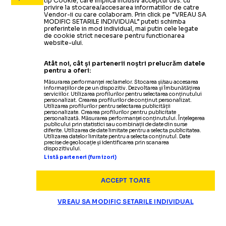
tip Cookie, care implica inclusiv acceptul dvs. cu
privire la stocarea/accesarea informatiilor de catre
Vendor-ii cu care colaboram. Prin click pe “VREAU SA
MODIFIC SETARILE INDIVIDUAL” puteti schimba
preferintele in mod individual, mai putin cele legate
de cookie strict necesare pentru functionarea
website-ului.
Atât noi, cât și partenerii noștri prelucrăm datele
pentru a oferi:
Măsurarea performanței reclamelor. Stocarea și/sau accesarea
informațiilor de pe un dispozitiv. Dezvoltarea și îmbunătățirea
serviciilor. Utilizarea profilurilor pentru selectarea conținutului
personalizat. Crearea profilurilor de conținut personalizat.
Utilizarea profilurilor pentru selectarea publicității
personalizate. Crearea profilurilor pentru publicitate
personalizată. Măsurarea performanței conținutului. Înțelegerea
publicului prin statistici sau combinații de date din surse
diferite. Utilizarea de date limitate pentru a selecta publicitatea.
Utilizarea datelor limitate pentru a selecta conținutul. Date
precise de geolocație și identificarea prin scanarea
dispozitivului.
Listă parteneri (furnizori)
ACCEPT TOATE
VREAU SA MODIFIC SETARILE INDIVIDUAL