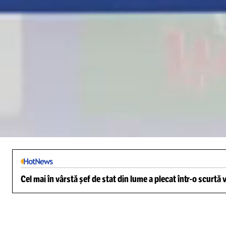
Loaded
:
3.11%
/
Unmute
Cel mai în vârstă șef de stat din lume a plecat într-o scurtă