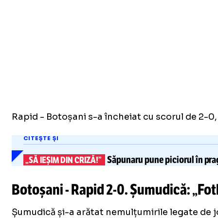
Rapid - Botoșani s-a încheiat cu scorul de 2-0, 
CITEȘTE ȘI
Săpunaru pune piciorul în prag
„SĂ IEȘIM DIN CRIZĂ!”
Botoșani - Rapid
2-0
. Șumudică: „Fot
Șumudică și-a arătat nemulțumirile legate de joc