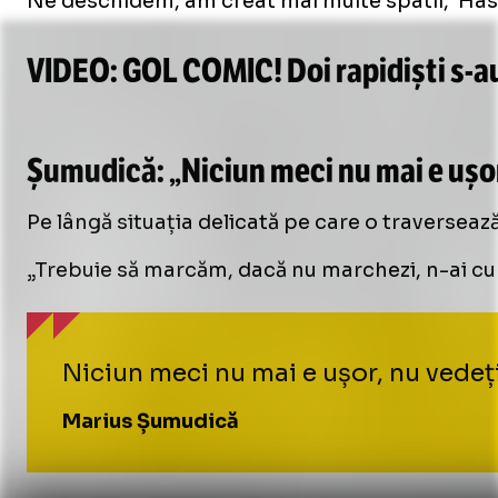
Ne deschidem, am creat mai multe spatii,
Has
VIDEO: GOL COMIC! Doi rapidiști
s-a
/
Unmute
Șumudică: „Niciun meci nu mai e ușo
Unmute
Pe lângă situația delicată pe care o traversează
„Trebuie să marcăm, dacă nu marchezi, n-ai cu
Niciun meci nu mai e ușor, nu vedeți
Marius Șumudică