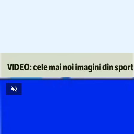
Foto
1
/
7
:
FC BOTOSANI - FC RAPID 1923 BUCURESTI, SUPERLI
VIDEO: cele mai noi imagini din sport
Unmute