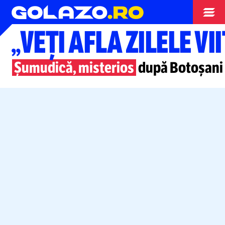
Superliga
„VEŢI AFLA ZILELE V
Șumudică, misterios
după Botoșani