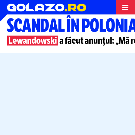
Campionate
SCANDAL ÎN POLONI
Lewandowski
a făcut anunțul: „Mă re