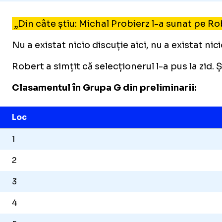
„Din câte știu: Michal Probierz l-a sunat pe Rob
Nu a existat nicio discuție aici, nu a existat ni
Robert a simțit că selecționerul l-a pus la zid.
Clasamentul în Grupa G din preliminarii:
Loc
1
2
3
4