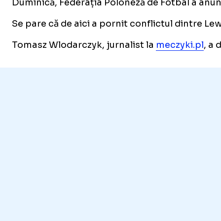
Duminică, Federația Poloneză de Fotbal a anunțat
Se pare că de aici a pornit conflictul dintre Lew
Tomasz Wlodarczyk, jurnalist la
meczyki.pl
, a