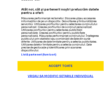
Atât noi, cât și partenerii noștri prelucrăm datele
pentru a oferi:
Măsurarea performanței reclamelor. Stocarea și/sau accesarea
informațiilor de pe un dispozitiv. Dezvoltarea și îmbunătățirea
serviciilor. Utilizarea profilurilor pentru selectarea conținutului
personalizat. Crearea profilurilor de conținut personalizat.
Utilizarea profilurilor pentru selectarea publicității
personalizate. Crearea profilurilor pentru publicitate
personalizată. Măsurarea performanței conținutului. Înțelegerea
publicului prin statistici sau combinații de date din surse
diferite. Utilizarea de date limitate pentru a selecta publicitatea.
Utilizarea datelor limitate pentru a selecta conținutul. Date
precise de geolocație și identificarea prin scanarea
dispozitivului.
Listă parteneri (furnizori)
ACCEPT TOATE
VREAU SA MODIFIC SETARILE INDIVIDUAL