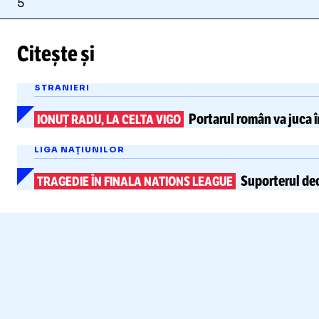
5
Citește și
STRANIERI
Portarul român
va juca î
IONUȚ RADU, LA CELTA VIGO
LIGA NAȚIUNILOR
Suporterul dec
TRAGEDIE ÎN FINALA NATIONS LEAGUE