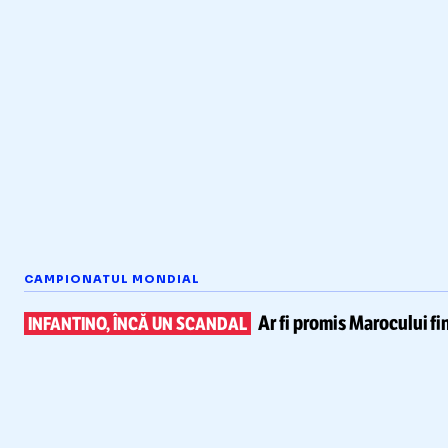
CAMPIONATUL MONDIAL
Ar fi promis Marocului
fi
INFANTINO, ÎNCĂ UN SCANDAL