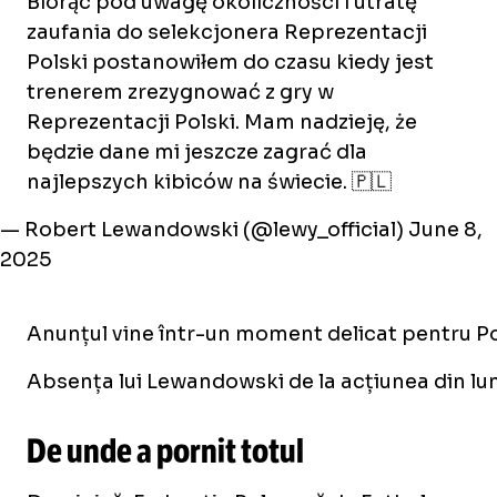
Biorąc pod uwagę okoliczności i utratę
zaufania do selekcjonera Reprezentacji
Polski postanowiłem do czasu kiedy jest
trenerem zrezygnować z gry w
Reprezentacji Polski. Mam nadzieję, że
będzie dane mi jeszcze zagrać dla
najlepszych kibiców na świecie. 🇵🇱
— Robert Lewandowski (@lewy_official)
June 8,
2025
Anunțul vine într-un moment delicat pentru Pol
Absența lui Lewandowski de la acțiunea din lun
De unde a pornit totul