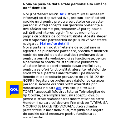
Nouă ne pasă ca datele tale personale să rămână
confidențiale
Noi și partenerii noștri
682
stocăm și/sau accesăm
informații pe dispozitivul dvs., precum identificatorii
cookie unici pentru prelucrarea datelor cu caracter
personal. Puteți accepta sau gestiona preferințele
dvs. făcând clic mai jos, respectiv vă puteți opune
utilizării unui interes legitim în orice moment pe
pagina cu politica de confidențialitate. Aceste alegeri
vor fi raportate partenerilor noștri și nu vă vor afecta
navigarea.
Mai multe detalii
Noi si partenerii nostri (retelele de socializare si
agentiile de publicitate partenere, precum si furnizorii
nostri de servicii de date analitice) prelucram date
pentru a permite website-ului sa functioneze, pentru
a personaliza continutul si anunturile publicitare
afisate in functie de interesele si/sau profilul dvs.,
pentru a va oferi functionalitati aferente retelelor de
socializare si pentru a analiza traficul pe website.
Beneficiati de drepturile prevazute de art. 15-22 din
GDPR in legatura cu prelucrarea datelor cu caracter
personal. Aceste drepturi pot fi exercitate prin
modalitatea indicata
aici
. Prin click pe “ACCEPT
TOATE”, acceptati folosirea tuturor Tehnologiilor de
tip Cookie, care implica inclusiv acceptul dvs. cu
privire la stocarea/accesarea informatiilor de catre
Vendor-ii cu care colaboram. Prin click pe “VREAU SA
MODIFIC SETARILE INDIVIDUAL” puteti schimba
preferintele in mod individual, mai putin cele legate
de cookie strict necesare pentru functionarea
website-ului.